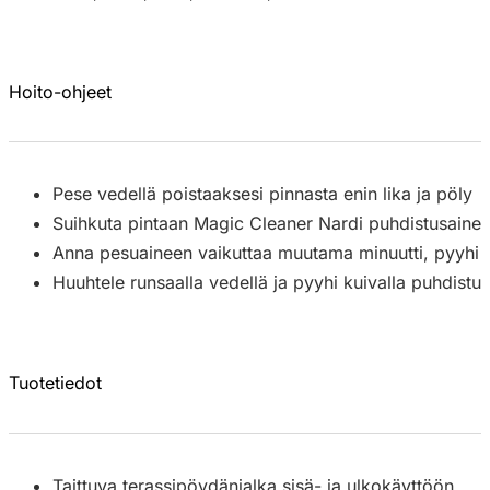
Hoito-ohjeet
Pese vedellä poistaaksesi pinnasta enin lika ja pöly
Suihkuta pintaan Magic Cleaner Nardi puhdistusaine 
Anna pesuaineen vaikuttaa muutama minuutti, pyyhi sitt
Huuhtele runsaalla vedellä ja pyyhi kuivalla puhdistusl
Tuotetiedot
Taittuva terassipöydänjalka sisä- ja ulkokäyttöön