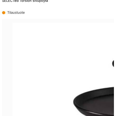
SELECTed Torsion sivupöytä
Tilaustuote