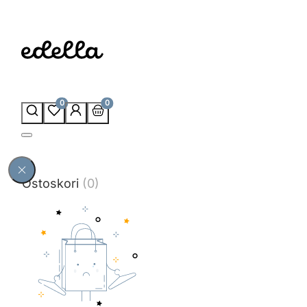
0
0
Ostoskori
(0)