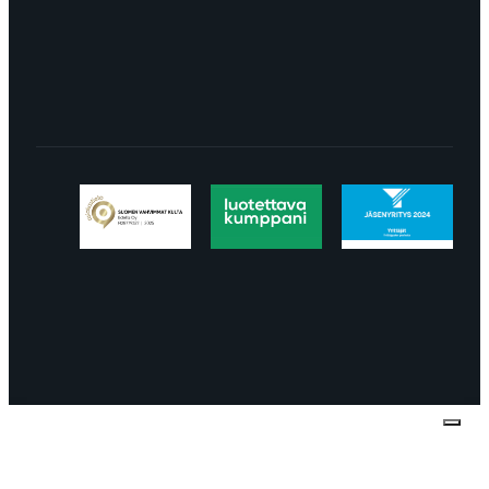
LÖYDÄT MEIDÄT SOMESTA
Tietosuojaseloste
Peruuttaminen
Projektimyynnin
toimitus- ja sopimusehdot
Käyttö- ja
toimitusehdot
Palautus ja reklamaatiot