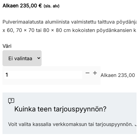
Alkaen 235,00 €
(sis. alv)
Pulverimaalatusta alumiinista valmistettu taittuva pöydänja
x 60, 70 x 70 tai 80 x 80 cm kokoisten pöydänkansien ka
Väri
Nardi
Alkaen 235,00 
Base
Frasca
Mini
Folding
Kuinka teen tarjouspyynnön?
taittuva
terassipöydänjalka
Voit valita kassalla verkkomaksun tai tarjouspyynnön. J
määrä