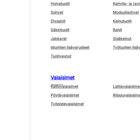
Hoivatuolit
Kahvila- ja ravi
Sohvat
Moduulisohvat
Divaanit
Keinutuolit
Säkkituolit
Rahit
Jakkarat
Sisäkeinut
Istuinten lisävarusteet
Työtuolien lisä
Tuolivaunut
Valaisimet
Kattovalaisimet
Lattiavalaisime
Pöytävalaisimet
Riippuvalaisime
Työpistevalaisimet