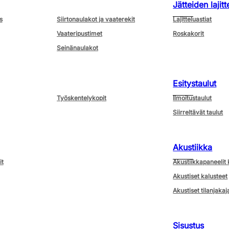
Jätteiden lajitt
s
Siirtonaulakot ja vaaterekit
Lajitteluastiat
Vaateripustimet
Roskakorit
Seinänaulakot
Esitystaulut
Työskentelykopit
Ilmoitustaulut
Siirreltävät taulut
Akustiikka
it
Akustiikkapaneelit 
Akustiset kalusteet
Akustiset tilanjakaj
Sisustus