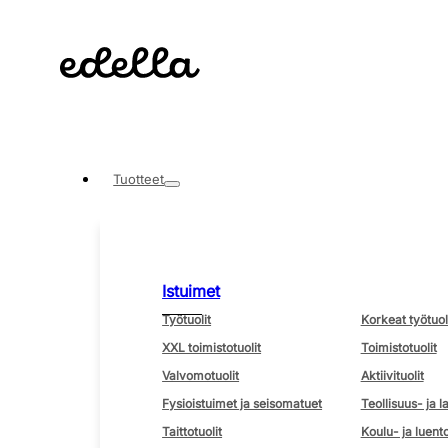
Tuotteet
Istuimet
Työtuolit
Korkeat työtuol
XXL toimistotuolit
Toimistotuolit
Valvomotuolit
Aktiivituolit
Fysioistuimet ja seisomatuet
Teollisuus- ja l
Taittotuolit
Koulu- ja luento