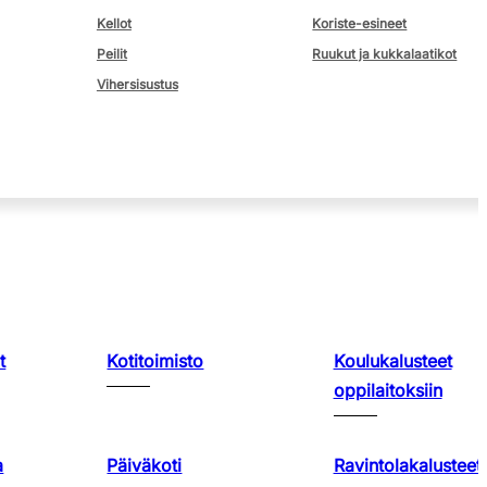
Kellot
Koriste-esineet
Peilit
Ruukut ja kukkalaatikot
Vihersisustus
t
Kotitoimisto
Koulukalusteet
oppilaitoksiin
a
Päiväkoti
Ravintolakalusteet