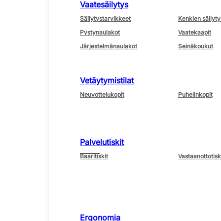
Vaatesäilytys
Säilytystarvikkeet
Kenkien säilyty
Pystynaulakot
Vaatekaapit
Järjestelmänaulakot
Seinäkoukut
Vetäytymistilat
Neuvottelukopit
Puhelinkopit
Palvelutiskit
Baaritiskit
Vastaanottotisk
Ergonomia