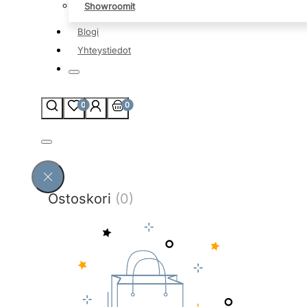
Showroomit
Blogi
Yhteystiedot
0
0
Ostoskori
(0)