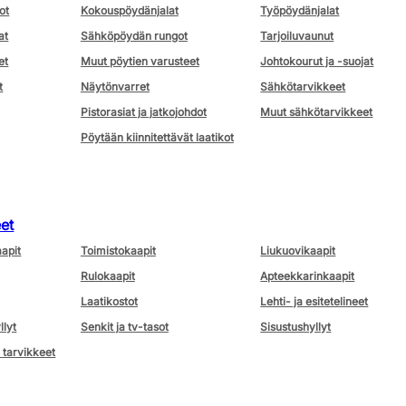
ot
Kokouspöydänjalat
Työpöydänjalat
at
Sähköpöydän rungot
Tarjoiluvaunut
et
Muut pöytien varusteet
Johtokourut ja -suojat
t
Näytönvarret
Sähkötarvikkeet
Pistorasiat ja jatkojohdot
Muut sähkötarvikkeet
Pöytään kiinnitettävät laatikot
eet
aapit
Toimistokaapit
Liukuovikaapit
Rulokaapit
Apteekkarinkaapit
Laatikostot
Lehti- ja esitetelineet
llyt
Senkit ja tv-tasot
Sisustushyllyt
 tarvikkeet