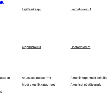
elu
Lajittelukaapit
Lajitteluvaunut
Kirjoitustaulut
Lisätarvikkeet
kattoon
Akustiset lattiasermit
Akustiikkapaneelit seinälle
Muut akustiikkatuotteet
Akustiset pöytäsermit
at