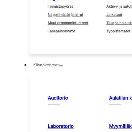
Toimistopyörät
Aktiivi- ja satul
Näppäimistöt ja hiiret
Jalkatuet
Muut ergonomiatuotteet
Tasapainolauda
Tasapainotyynyt
Työpistematot
Käyttökohteet
Auditorio
Aulatilan 
Laboratorio
Myymäläka