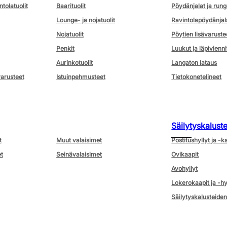
ntolatuolit
Baarituolit
Pöydänjalat ja rung
Lounge- ja nojatuolit
Ravintolapöydänjal
Nojatuolit
Pöytien lisävaruste
Penkit
Luukut ja läpivienni
Aurinkotuolit
Langaton lataus
varusteet
Istuinpehmusteet
Tietokonetelineet
Säilytyskalust
t
Muut valaisimet
Postitushyllyt ja -k
t
Seinävalaisimet
Ovikaapit
Avohyllyt
Lokerokaapit ja -hy
Säilytyskalusteiden