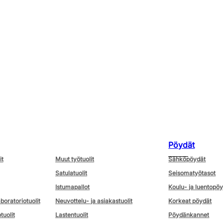
Pöydät
it
Muut työtuolit
Sähköpöydät
Satulatuolit
Seisomatyötasot
Istumapallot
Koulu- ja luentopö
aboratoriotuolit
Neuvottelu- ja asiakastuolit
Korkeat pöydät
tuolit
Lastentuolit
Pöydänkannet