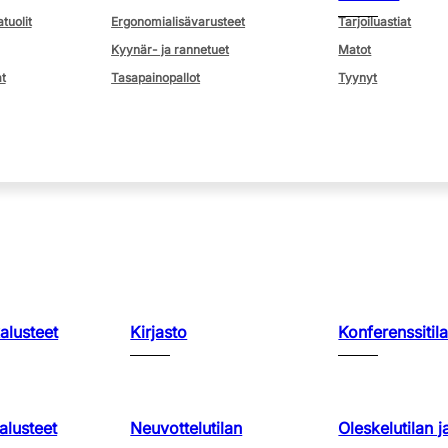
atuolit
Ergonomialisävarusteet
Tarjoiluastiat
Kyynär- ja rannetuet
Matot
t
Tasapainopallot
Tyynyt
kalusteet
Kirjasto
Konferenssitila
lusteet
Neuvottelutilan
Oleskelutilan j