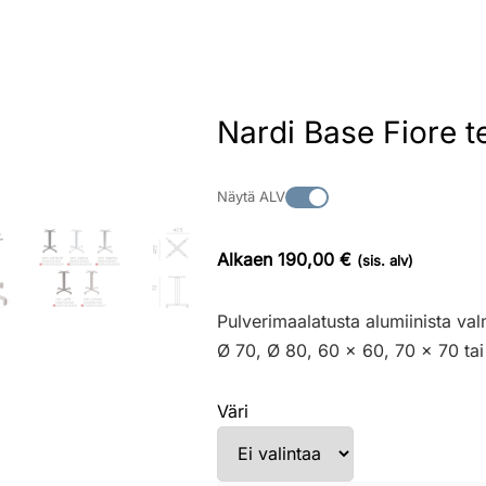
Nardi Base Fiore t
Näytä ALV
Alkaen 190,00 €
(sis. alv)
Pulverimaalatusta alumiinista val
Ø 70, Ø 80, 60 x 60, 70 x 70 ta
Väri