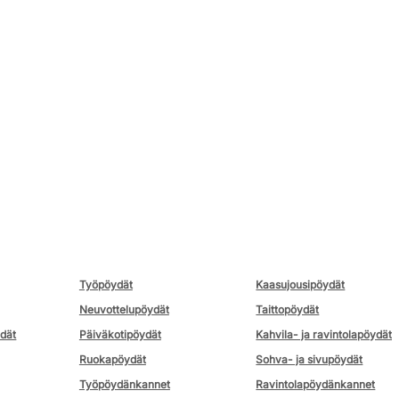
Työpöydät
Kaasujousipöydät
Neuvottelupöydät
Taittopöydät
ydät
Päiväkotipöydät
Kahvila- ja ravintolapöydät
Ruokapöydät
Sohva- ja sivupöydät
Työpöydänkannet
Ravintolapöydänkannet