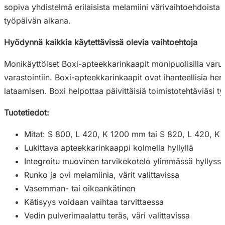
sopiva yhdistelmä erilaisista melamiini värivaihtoehdoista j
työpäivän aikana.
Hyödynnä kaikkia käytettävissä olevia vaihtoehtoja
Monikäyttöiset Boxi-apteekkarinkaapit monipuolisilla varustei
varastointiin. Boxi-apteekkarinkaapit ovat ihanteellisia he
lataamisen. Boxi helpottaa päivittäisiä toimistotehtäviäsi ty
Tuotetiedot:
Mitat: S 800, L 420, K 1200 mm tai S 820, L 420, 
Lukittava apteekkarinkaappi kolmella hyllyllä
Integroitu muovinen tarvikekotelo ylimmässä hyllyss
Runko ja ovi melamiinia, värit valittavissa
Vasemman- tai oikeankätinen
Kätisyys voidaan vaihtaa tarvittaessa
Vedin pulverimaalattu teräs, väri valittavissa