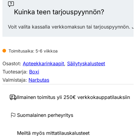
korkea
määrä
Kuinka teen tarjouspyynnön?
Voit valita kassalla verkkomaksun tai tarjouspyynnön. J
Toimitusaika: 5-6 viikkoa
Osastot:
Apteekkarinkaapit
,
Säilytyskalusteet
Tuotesarja:
Boxi
Valmistaja:
Narbutas
Ilmainen toimitus yli 250€ verkkokauppatilauksiin
Suomalainen perheyritys
Meiltä myös mittatilauskalusteet