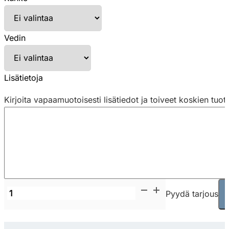
Vedin
Lisätietoja
Kirjoita vapaamuotoisesti lisätiedot ja toiveet koskien tuot
Narbutas
Pyydä tarjous
Boxi
apteekkarinkaappi