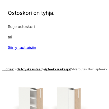
Ostoskori on tyhjä.
Sulje ostoskori
tai
Siirry tuotteisiin
Tuotteet
Säilytyskalusteet
Apteekkarinkaapit
Narbutas Boxi apteekka