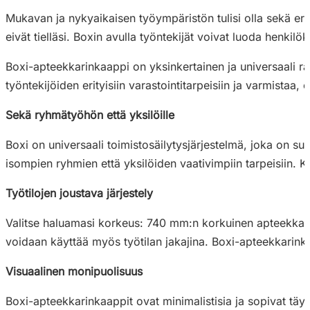
Mukavan ja nykyaikaisen työympäristön tulisi olla sekä erg
eivät tielläsi. Boxin avulla työntekijät voivat luoda henki
Boxi-apteekkarinkaappi on yksinkertainen ja universaali rat
työntekijöiden erityisiin varastointitarpeisiin ja varmistaa
Sekä ryhmätyöhön että yksilöille
Boxi on universaali toimistosäilytysjärjestelmä, joka on suun
isompien ryhmien että yksilöiden vaativimpiin tarpeisiin. 
Työtilojen joustava järjestely
Valitse haluamasi korkeus: 740 mm:n korkuinen apteekkarin
voidaan käyttää myös työtilan jakajina. Boxi-apteekkarinkaa
Visuaalinen monipuolisuus
Boxi-apteekkarinkaappit ovat minimalistisia ja sopivat täyde