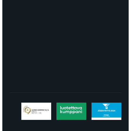
OTA YHTEYTTÄ
myynti@edella.fi
044 242
8113
TURKU Logomo Byrå Junakatu 9 20100
Turku
LÖYDÄT MEIDÄT SOMESTA