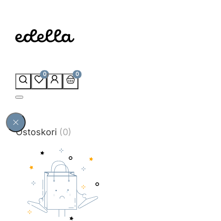
0
0
Ostoskori
(0)