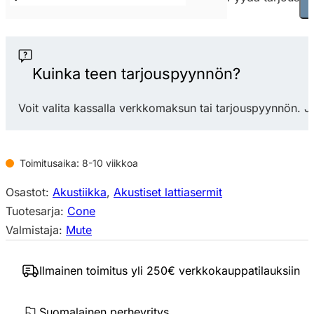
Cone
akustinen
lattiasermi
(pyöreä)
Kuinka teen tarjouspyynnön?
määrä
Voit valita kassalla verkkomaksun tai tarjouspyynnön. J
Toimitusaika: 8-10 viikkoa
Osastot:
Akustiikka
,
Akustiset lattiasermit
Tuotesarja:
Cone
Valmistaja:
Mute
Ilmainen toimitus yli 250€ verkkokauppatilauksiin
Suomalainen perheyritys