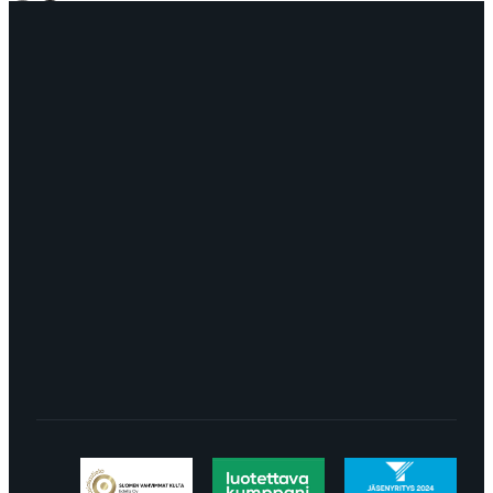
OTA YHTEYTTÄ
myynti@edella.fi
044 242
8113
TURKU Logomo Byrå Junakatu 9 20100
Turku
LÖYDÄT MEIDÄT SOMESTA