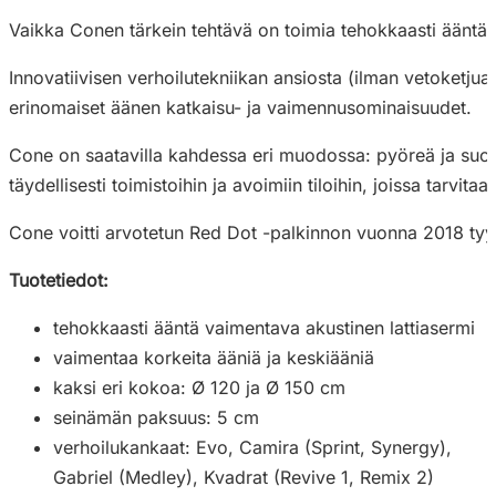
Vaikka Conen tärkein tehtävä on toimia tehokkaasti ääntä v
Innovatiivisen verhoilutekniikan ansiosta (ilman vetoketjua
erinomaiset äänen katkaisu- ja vaimennusominaisuudet.
Cone on saatavilla kahdessa eri muodossa: pyöreä ja suorak
täydellisesti toimistoihin ja avoimiin tiloihin, joissa tarvit
Cone voitti arvotetun Red Dot -palkinnon vuonna 2018 tyyl
Tuotetiedot:
tehokkaasti ääntä vaimentava akustinen lattiasermi
vaimentaa korkeita ääniä ja keskiääniä
kaksi eri kokoa: Ø 120 ja Ø 150 cm
seinämän paksuus: 5 cm
verhoilukankaat: Evo, Camira (Sprint, Synergy),
Gabriel (Medley), Kvadrat (Revive 1, Remix 2)