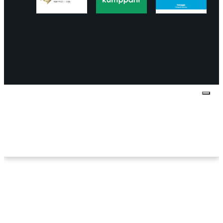
Tietosuojaseloste
Peruuttaminen
Projektimyynnin
toimitus- ja sopimusehdot
Käyttö- ja
toimitusehdot
Palautus ja reklamaatiot