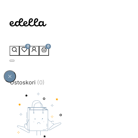
0
0
Ostoskori
(0)