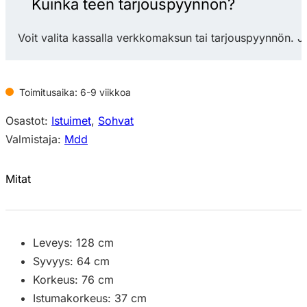
Kuinka teen tarjouspyynnön?
sohva
määrä
Voit valita kassalla verkkomaksun tai tarjouspyynnön. J
Toimitusaika: 6-9 viikkoa
Osastot:
Istuimet
,
Sohvat
Valmistaja:
Mdd
Mitat
Leveys: 128 cm
Syvyys: 64 cm
Korkeus: 76 cm
Istumakorkeus: 37 cm