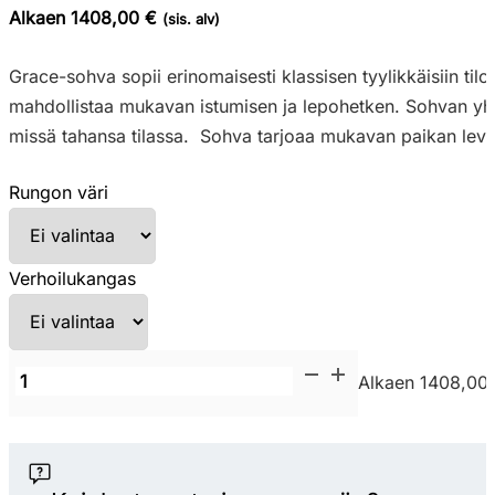
Alkaen 1408,00 €
(sis. alv)
Grace-sohva sopii erinomaisesti klassisen tyylikkäisiin tilo
mahdollistaa mukavan istumisen ja lepohetken. Sohvan yhd
missä tahansa tilassa. Sohva tarjoaa mukavan paikan levätä 
Rungon väri
Verhoilukangas
MDD
Alkaen 1408,00
Grace
Sofa
2-
istuttava