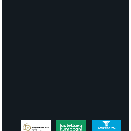
OTA YHTEYTTÄ
myynti@edella.fi
044 242
8113
TURKU Logomo Byrå Junakatu 9 20100
Turku
LÖYDÄT MEIDÄT SOMESTA