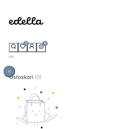
0
0
Ostoskori
(0)