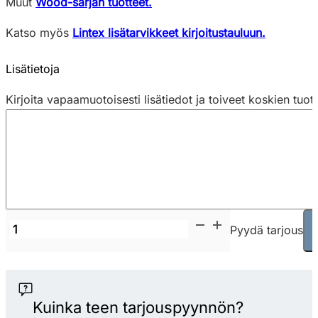
Muut
Wood-sarjan tuotteet.
Katso myös
Lintex lisätarvikkeet kirjoitustauluun.
Lisätietoja
Kirjoita vapaamuotoisesti lisätiedot ja toiveet koskien tuot
Lintex
Pyydä tarjous
Wood
Mobile
Whiteboard
708
Kuinka teen tarjouspyynnön?