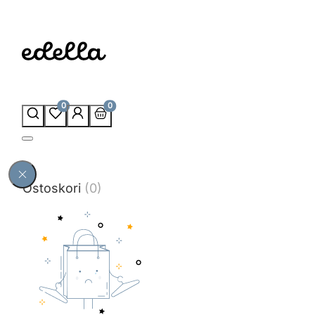
0
0
Ostoskori
(0)