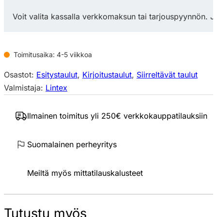
x
1960
Voit valita kassalla verkkomaksun tai tarjouspyynnön. J
mm
siirreltävä
kirjoitustaulu
Toimitusaika: 4-5 viikkoa
määrä
Osastot:
Esitystaulut
,
Kirjoitustaulut
,
Siirreltävät taulut
Valmistaja:
Lintex
Ilmainen toimitus yli 250€ verkkokauppatilauksiin
Suomalainen perheyritys
Meiltä myös mittatilauskalusteet
Tutustu myös