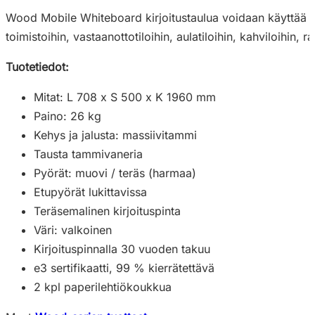
Wood Mobile Whiteboard kirjoitustaulua voidaan käyttää kok
toimistoihin, vastaanottotiloihin, aulatiloihin, kahviloihin, ra
Tuotetiedot:
Mitat: L 708 x S 500 x K 1960 mm
Paino: 26 kg
Kehys ja jalusta: massiivitammi
Tausta tammivaneria
Pyörät: muovi / teräs (harmaa)
Etupyörät lukittavissa
Teräsemalinen kirjoituspinta
Väri: valkoinen
Kirjoituspinnalla 30 vuoden takuu
e3 sertifikaatti, 99 % kierrätettävä
2 kpl paperilehtiökoukkua