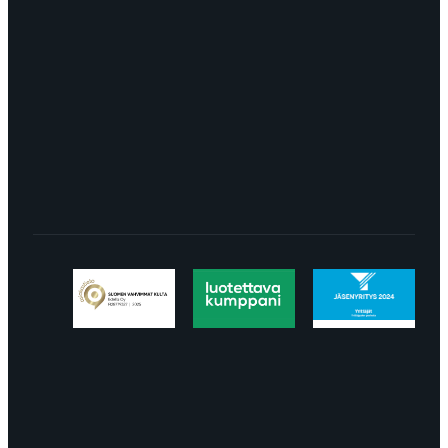
8113
TURKU Logomo Byrå Junakatu 9 20100
Turku
LÖYDÄT MEIDÄT SOMESTA
Tietosuojaseloste
Peruuttaminen
Projektimyynnin
toimitus- ja sopimusehdot
Käyttö- ja
toimitusehdot
Palautus ja reklamaatiot