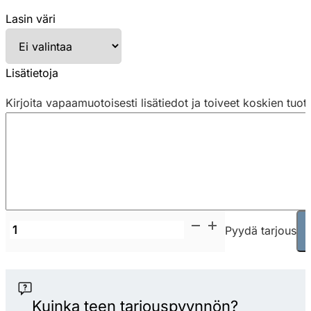
Lasin väri
Lisätietoja
Kirjoita vapaamuotoisesti lisätiedot ja toiveet koskien tuot
Lintex
Pyydä tarjous
Frame
Mobile
1200
x
Kuinka teen tarjouspyynnön?