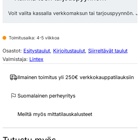
1960
mm
Voit valita kassalla verkkomaksun tai tarjouspyynnön. J
siirreltävä
kaksipuolinen
lasitaulu
Toimitusaika: 4-5 viikkoa
tammi
Osastot:
Esitystaulut
,
Kirjoitustaulut
,
Siirreltävät taulut
määrä
Valmistaja:
Lintex
Ilmainen toimitus yli 250€ verkkokauppatilauksiin
Suomalainen perheyritys
Meiltä myös mittatilauskalusteet