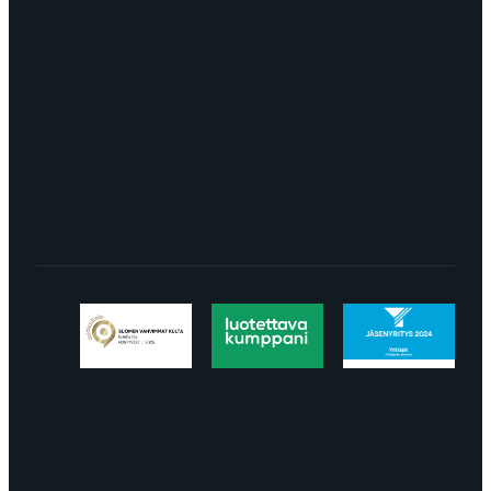
8113
TURKU Logomo Byrå Junakatu 9 20100
Turku
LÖYDÄT MEIDÄT SOMESTA
Tietosuojaseloste
Peruuttaminen
Projektimyynnin
toimitus- ja sopimusehdot
Käyttö- ja
toimitusehdot
Palautus ja reklamaatiot