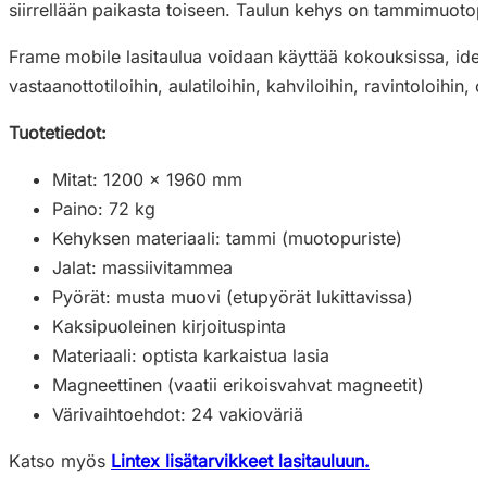
siirrellään paikasta toiseen. Taulun kehys on tammimuotopur
Frame mobile lasitaulua voidaan käyttää kokouksissa, ideoin
vastaanottotiloihin, aulatiloihin, kahviloihin, ravintoloihin, o
Tuotetiedot:
Mitat: 1200 x 1960 mm
Paino: 72 kg
Kehyksen materiaali: tammi (muotopuriste)
Jalat: massiivitammea
Pyörät: musta muovi (etupyörät lukittavissa)
Kaksipuoleinen kirjoituspinta
Materiaali: optista karkaistua lasia
Magneettinen (vaatii erikoisvahvat magneetit)
Värivaihtoehdot: 24 vakioväriä
Katso myös
Lintex lisätarvikkeet lasitauluun.