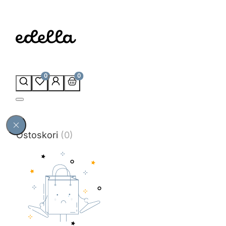
0
0
Ostoskori
(0)