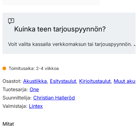
One
whiteboard
teräsemaloitu
kirjoitustaulu
Kuinka teen tarjouspyynnön?
(useita
kokoja)
Voit valita kassalla verkkomaksun tai tarjouspyynnön. J
määrä
Toimitusaika: 2-4 viikkoa
Osastot:
Akustiikka
,
Esitystaulut
,
Kirjoitustaulut
,
Muut akust
Tuotesarja:
One
Suunnittelija:
Christian Halleröd
Valmistaja:
Lintex
Mitat