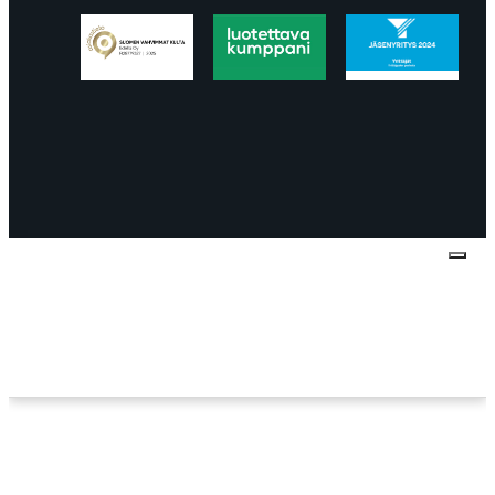
Tietosuojaseloste
Peruuttaminen
Projektimyynnin
toimitus- ja sopimusehdot
Käyttö- ja
toimitusehdot
Palautus ja reklamaatiot