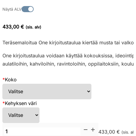
Näytä ALV
433,00 €
(sis. alv)
Teräsemaloitua One kirjoitustaulua kiertää musta tai valkoi
One kirjoitustaulua voidaan käyttää kokouksissa, ideointipa
aulatiloihin, kahviloihin, ravintoloihin, oppilaitoksiin, koulut
*
Koko
*
Kehyksen väri
Lintex
433,00 €
(sis. alv