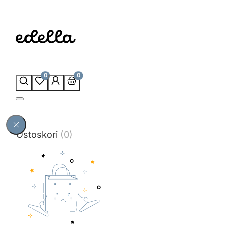
0
0
Ostoskori
(0)