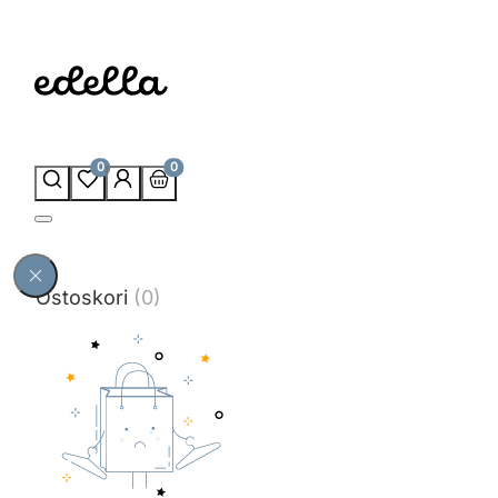
0
0
Ostoskori
(0)