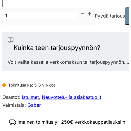
Gaber
Pyydä tarjous
Manaa
Slim
U
tuoli
Kuinka teen tarjouspyynnön?
määrä
Voit valita kassalla verkkomaksun tai tarjouspyynnön. J
Toimitusaika: 5-8 viikkoa
Osastot:
Istuimet
,
Neuvottelu- ja asiakastuolit
Valmistaja:
Gaber
Ilmainen toimitus yli 250€ verkkokauppatilauksiin