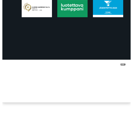
Tietosuojaseloste
Peruuttaminen
Projektimyynnin
toimitus- ja sopimusehdot
Käyttö- ja
toimitusehdot
Palautus ja reklamaatiot