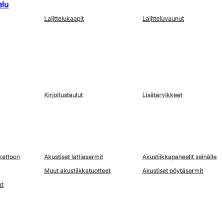
elu
Lajittelukaapit
Lajitteluvaunut
Kirjoitustaulut
Lisätarvikkeet
kattoon
Akustiset lattiasermit
Akustiikkapaneelit seinälle
Muut akustiikkatuotteet
Akustiset pöytäsermit
at