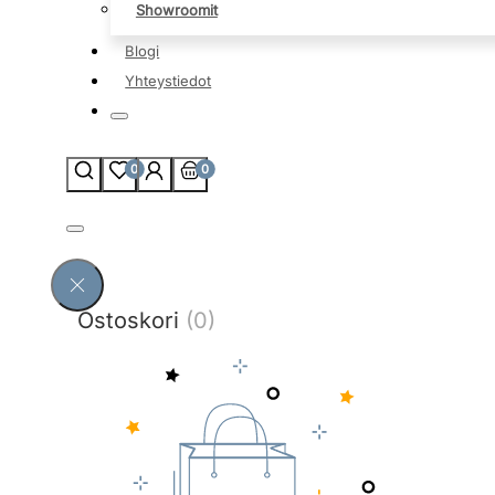
Showroomit
Blogi
Yhteystiedot
0
0
Ostoskori
(0)