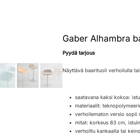
Gaber Alhambra ba
Pyydä tarjous
Näyttävä baarituoli verhoilulla t
saatavana kaksi kokoa: ist
materiaalit: teknopolymeeri
verhoilematon versio sopii
mitat: korkeus 83 cm, istu
verhoiltu kankaalla tai kein