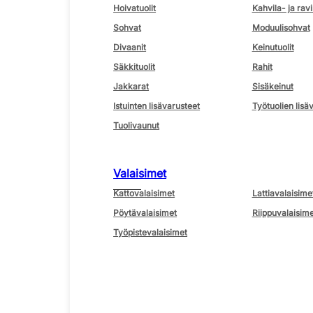
Hoivatuolit
Kahvila- ja ravi
Sohvat
Moduulisohvat
Divaanit
Keinutuolit
Säkkituolit
Rahit
Jakkarat
Sisäkeinut
Istuinten lisävarusteet
Työtuolien lisä
Tuolivaunut
Valaisimet
Kattovalaisimet
Lattiavalaisime
Pöytävalaisimet
Riippuvalaisime
Työpistevalaisimet