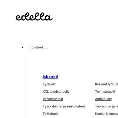
Tuotteet
Istuimet
Työtuolit
Korkeat työtuol
XXL toimistotuolit
Toimistotuolit
Valvomotuolit
Aktiivituolit
Fysioistuimet ja seisomatuet
Teollisuus- ja l
Taittotuolit
Koulu- ja luento