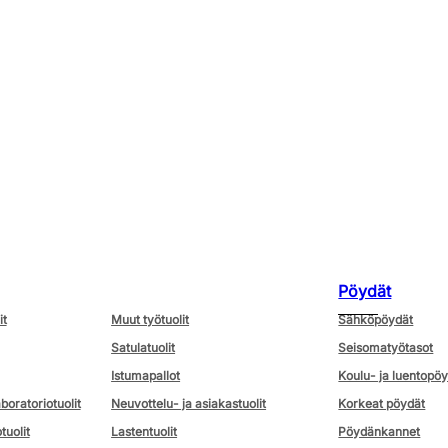
Pöydät
it
Muut työtuolit
Sähköpöydät
Satulatuolit
Seisomatyötasot
Istumapallot
Koulu- ja luentopö
aboratoriotuolit
Neuvottelu- ja asiakastuolit
Korkeat pöydät
tuolit
Lastentuolit
Pöydänkannet