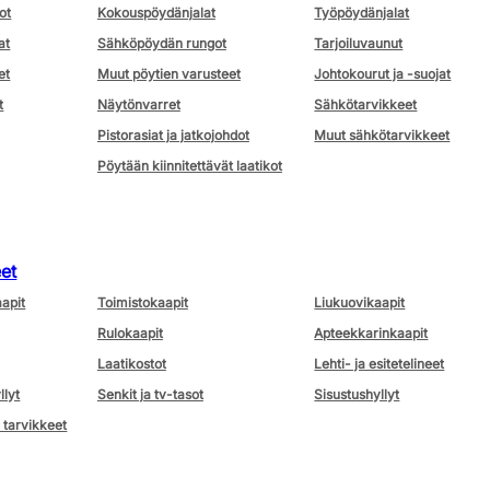
ot
Kokouspöydänjalat
Työpöydänjalat
at
Sähköpöydän rungot
Tarjoiluvaunut
et
Muut pöytien varusteet
Johtokourut ja -suojat
t
Näytönvarret
Sähkötarvikkeet
Pistorasiat ja jatkojohdot
Muut sähkötarvikkeet
Pöytään kiinnitettävät laatikot
eet
aapit
Toimistokaapit
Liukuovikaapit
Rulokaapit
Apteekkarinkaapit
Laatikostot
Lehti- ja esitetelineet
llyt
Senkit ja tv-tasot
Sisustushyllyt
 tarvikkeet