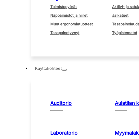
Toimistopyörät
Aktiivi- ja satul
Näppäimistöt ja hiiret
Jalkatuet
Muut ergonomiatuotteet
Tasapainolauda
Tasapainotyynyt
Työpistematot
Käyttökohteet
Auditorio
Aulatilan 
Laboratorio
Myymäläka