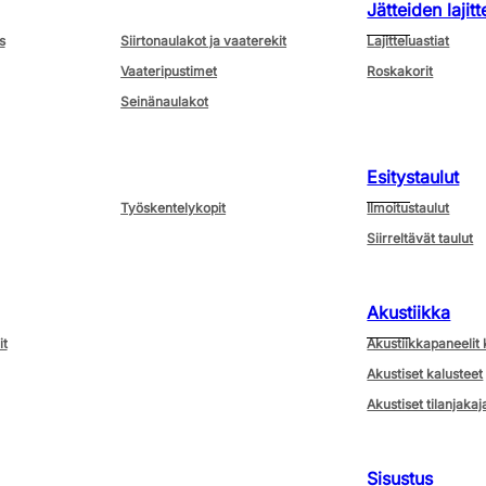
Jätteiden lajitt
s
Siirtonaulakot ja vaaterekit
Lajitteluastiat
Vaateripustimet
Roskakorit
Seinänaulakot
Esitystaulut
Työskentelykopit
Ilmoitustaulut
Siirreltävät taulut
Akustiikka
it
Akustiikkapaneelit 
Akustiset kalusteet
Akustiset tilanjakaj
Sisustus