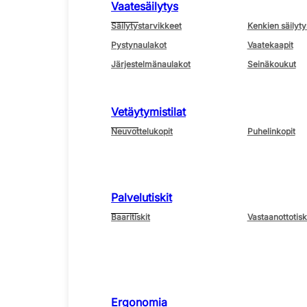
Vaatesäilytys
Säilytystarvikkeet
Kenkien säilyty
Pystynaulakot
Vaatekaapit
Järjestelmänaulakot
Seinäkoukut
Vetäytymistilat
Neuvottelukopit
Puhelinkopit
Palvelutiskit
Baaritiskit
Vastaanottotisk
Ergonomia