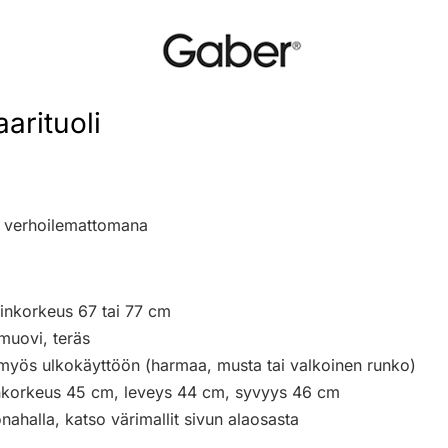
arituoli
ai verhoilemattomana
uinkorkeus 67 tai 77 cm
muovi, teräs
 myös ulkokäyttöön (harmaa, musta tai valkoinen runko)
inkorkeus 45 cm, leveys 44 cm, syvyys 46 cm
onahalla, katso värimallit sivun alaosasta