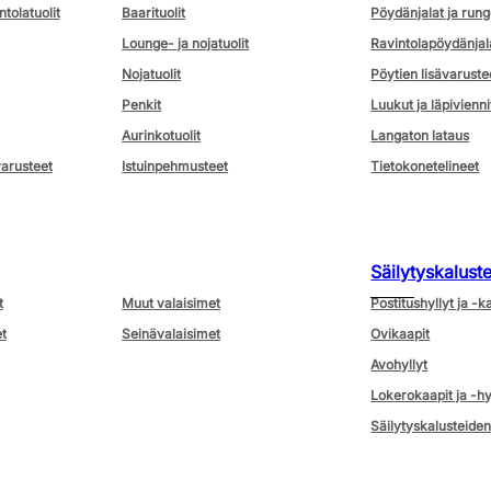
ntolatuolit
Baarituolit
Pöydänjalat ja rung
Lounge- ja nojatuolit
Ravintolapöydänjal
Nojatuolit
Pöytien lisävaruste
Penkit
Luukut ja läpivienni
Aurinkotuolit
Langaton lataus
varusteet
Istuinpehmusteet
Tietokonetelineet
Säilytyskalust
t
Muut valaisimet
Postitushyllyt ja -k
t
Seinävalaisimet
Ovikaapit
Avohyllyt
Lokerokaapit ja -hy
Säilytyskalusteiden