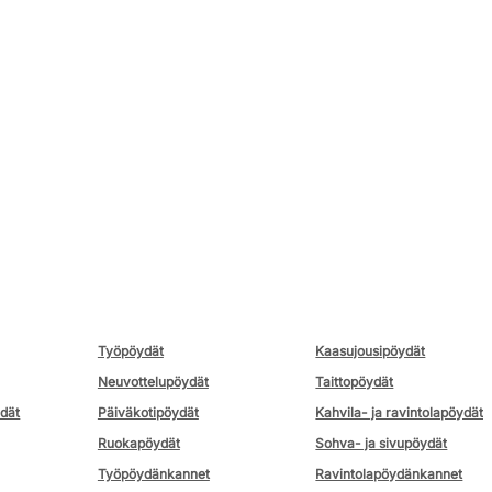
Työpöydät
Kaasujousipöydät
Neuvottelupöydät
Taittopöydät
ydät
Päiväkotipöydät
Kahvila- ja ravintolapöydät
Ruokapöydät
Sohva- ja sivupöydät
Työpöydänkannet
Ravintolapöydänkannet