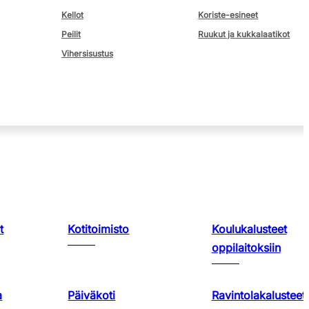
Kellot
Koriste-esineet
Peilit
Ruukut ja kukkalaatikot
Vihersisustus
t
Kotitoimisto
Koulukalusteet
oppilaitoksiin
a
Päiväkoti
Ravintolakalusteet