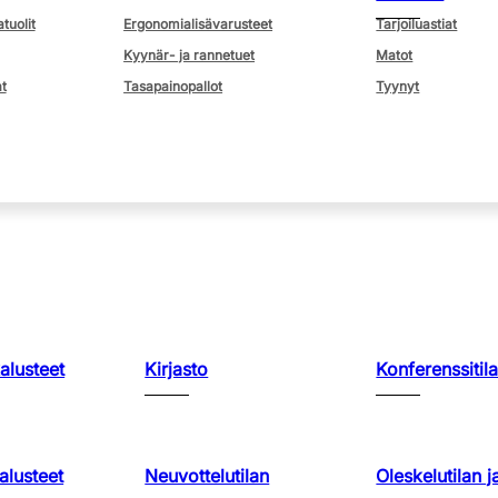
atuolit
Ergonomialisävarusteet
Tarjoiluastiat
Kyynär- ja rannetuet
Matot
t
Tasapainopallot
Tyynyt
kalusteet
Kirjasto
Konferenssitila
lusteet
Neuvottelutilan
Oleskelutilan j