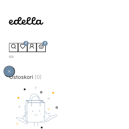
0
0
Ostoskori
(0)