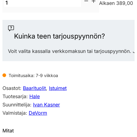
De
Alkaen 389,00 
Vorm
Hale
PET
Felt
Kuinka teen tarjouspyynnön?
Counter
Stool
Voit valita kassalla verkkomaksun tai tarjouspyynnön. J
matala
baarituoli
määrä
Toimitusaika: 7-9 viikkoa
Osastot:
Baarituolit
,
Istuimet
Tuotesarja:
Hale
Suunnittelija:
Ivan Kasner
Valmistaja:
DeVorm
Mitat