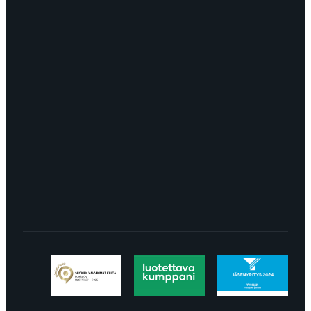
OTA YHTEYTTÄ
myynti@edella.fi
044 242
8113
TURKU Logomo Byrå Junakatu 9 20100
Turku
LÖYDÄT MEIDÄT SOMESTA