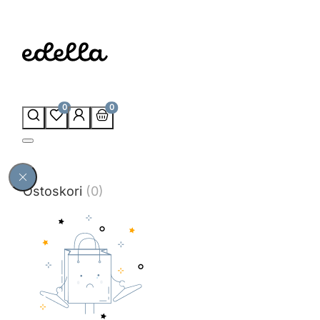
0
0
Ostoskori
(0)