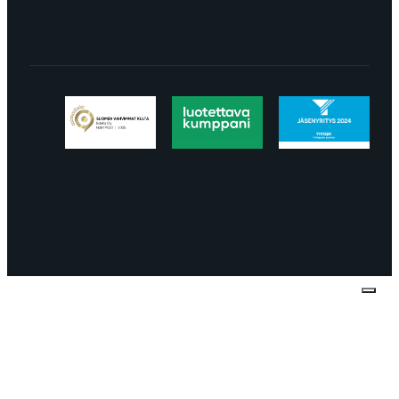
Tietosuojaseloste
Peruuttaminen
Projektimyynnin
toimitus- ja sopimusehdot
Käyttö- ja
toimitusehdot
Palautus ja reklamaatiot