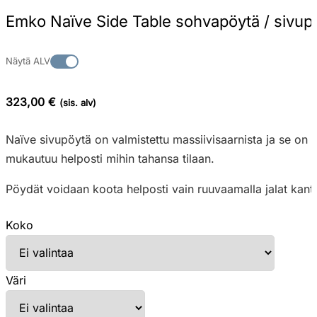
Emko Naïve Side Table sohvapöytä / sivup
Näytä ALV
323,00 €
(sis. alv)
Naïve sivupöytä on valmistettu massiivisaarnista ja se on
mukautuu helposti mihin tahansa tilaan.
Pöydät voidaan koota helposti vain ruuvaamalla jalat kante
Koko
Väri