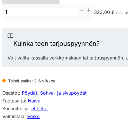
Emko
323,00 €
(sis. alv
Naïve
Side
Table
sohvapöytä
Kuinka teen tarjouspyynnön?
/
sivupöytä
Voit valita kassalla verkkomaksun tai tarjouspyynnön. J
määrä
Toimitusaika: 2-6 viikkoa
Osastot:
Pöydät
,
Sohva- ja sivupöydät
Tuotesarja:
Naïve
Suunnittelija:
etc.etc.
Valmistaja:
Emko