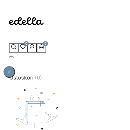
0
0
Ostoskori
(0)