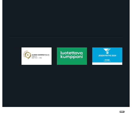
LÖYDÄT MEIDÄT SOMESTA
Tietosuojaseloste
Peruuttaminen
Projektimyynnin
toimitus- ja sopimusehdot
Käyttö- ja
toimitusehdot
Palautus ja reklamaatiot