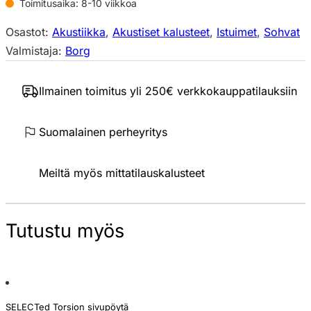
Toimitusaika: 8-10 viikkoa
Osastot:
Akustiikka
,
Akustiset kalusteet
,
Istuimet
,
Sohvat
Valmistaja:
Borg
Ilmainen toimitus yli 250€ verkkokauppatilauksiin
Suomalainen perheyritys
Meiltä myös mittatilauskalusteet
Tutustu myös
SELECTed Torsion sivupöytä