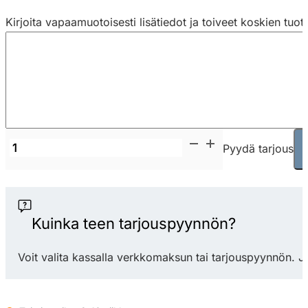
Kirjoita vapaamuotoisesti lisätiedot ja toiveet koskien tuot
Borg
Pyydä tarjous
Big
Boi
korkea
sohva
Kuinka teen tarjouspyynnön?
määrä
Voit valita kassalla verkkomaksun tai tarjouspyynnön. J