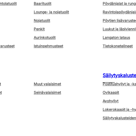
ntolatuolit
Baarituolit
Pöydänjalat ja rung
Lounge- ja nojatuolit
Ravintolapöydänjal
Nojatuolit
Pöytien lisävaruste
Penkit
Luukut ja läpivienni
Aurinkotuolit
Langaton lataus
varusteet
Istuinpehmusteet
Tietokonetelineet
Säilytyskalust
t
Muut valaisimet
Postitushyllyt ja -k
t
Seinävalaisimet
Ovikaapit
Avohyllyt
Lokerokaapit ja -hy
Säilytyskalusteiden