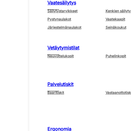
Vaatesäilytys
Säilytystarvikkeet
Kenkien säilyty
Pystynaulakot
Vaatekaapit
Järjestelmänaulakot
Seinäkoukut
Vetäytymistilat
Neuvottelukopit
Puhelinkopit
Palvelutiskit
Baaritiskit
Vastaanottotisk
Ergonomia