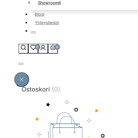
Showroomit
Blogi
Yhteystiedot
0
0
Ostoskori
(0)