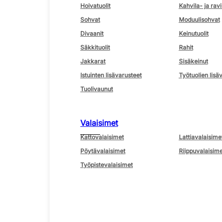
Hoivatuolit
Kahvila- ja ravi
Sohvat
Moduulisohvat
Divaanit
Keinutuolit
Säkkituolit
Rahit
Jakkarat
Sisäkeinut
Istuinten lisävarusteet
Työtuolien lisä
Tuolivaunut
Valaisimet
Kattovalaisimet
Lattiavalaisime
Pöytävalaisimet
Riippuvalaisime
Työpistevalaisimet