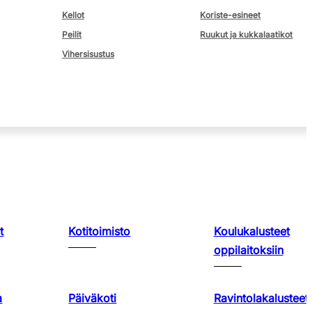
Kellot
Koriste-esineet
Peilit
Ruukut ja kukkalaatikot
Vihersisustus
t
Kotitoimisto
Koulukalusteet
oppilaitoksiin
a
Päiväkoti
Ravintolakalusteet