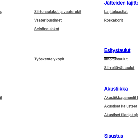
Jätteiden lajitt
s
Siirtonaulakot ja vaaterekit
Lajitteluastiat
Vaateripustimet
Roskakorit
Seinänaulakot
Esitystaulut
Työskentelykopit
Ilmoitustaulut
Siirreltävät taulut
Akustiikka
it
Akustiikkapaneelit 
Akustiset kalusteet
Akustiset tilanjakaj
Sisustus