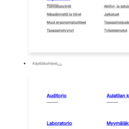
Toimistopyörät
Aktiivi- ja satul
Näppäimistöt ja hiiret
Jalkatuet
Muut ergonomiatuotteet
Tasapainolauda
Tasapainotyynyt
Työpistematot
Käyttökohteet
Auditorio
Aulatilan 
Laboratorio
Myymäläka