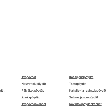
Työpöydät
Kaasujousipöydät
Neuvottelupöydät
Taittopöydät
ydät
Päiväkotipöydät
Kahvila- ja ravintolapöydät
Ruokapöydät
Sohva- ja sivupöydät
Työpöydänkannet
Ravintolapöydänkannet