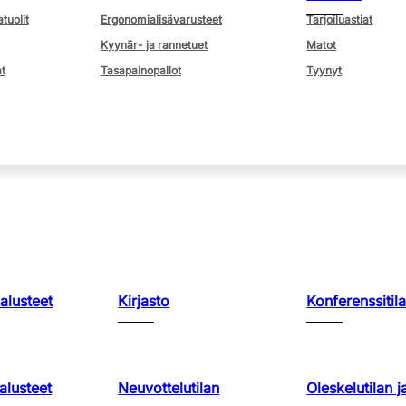
atuolit
Ergonomialisävarusteet
Tarjoiluastiat
Kyynär- ja rannetuet
Matot
t
Tasapainopallot
Tyynyt
kalusteet
Kirjasto
Konferenssitila
lusteet
Neuvottelutilan
Oleskelutilan j