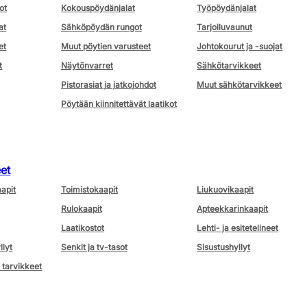
ot
Kokouspöydänjalat
Työpöydänjalat
at
Sähköpöydän rungot
Tarjoiluvaunut
et
Muut pöytien varusteet
Johtokourut ja -suojat
t
Näytönvarret
Sähkötarvikkeet
Pistorasiat ja jatkojohdot
Muut sähkötarvikkeet
Pöytään kiinnitettävät laatikot
eet
aapit
Toimistokaapit
Liukuovikaapit
Rulokaapit
Apteekkarinkaapit
Laatikostot
Lehti- ja esitetelineet
llyt
Senkit ja tv-tasot
Sisustushyllyt
 tarvikkeet