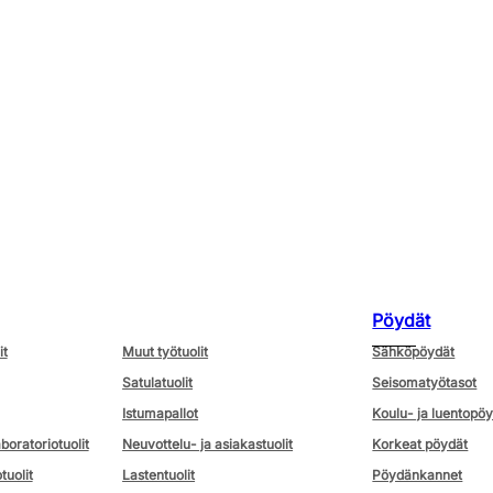
Pöydät
it
Muut työtuolit
Sähköpöydät
Satulatuolit
Seisomatyötasot
Istumapallot
Koulu- ja luentopö
aboratoriotuolit
Neuvottelu- ja asiakastuolit
Korkeat pöydät
tuolit
Lastentuolit
Pöydänkannet