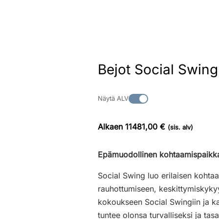
Bejot Social Swin
Näytä ALV
Alkaen 11481,00 €
(sis. alv)
Epämuodollinen kohtaamispaikk
Social Swing luo erilaisen kohta
rauhottumiseen, keskittymiskyky
kokoukseen Social Swingiin ja ka
tuntee olonsa turvalliseksi ja ta