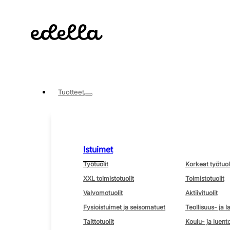
Tuotteet
Istuimet
Työtuolit
Korkeat työtuol
XXL toimistotuolit
Toimistotuolit
Valvomotuolit
Aktiivituolit
Fysioistuimet ja seisomatuet
Teollisuus- ja l
Taittotuolit
Koulu- ja luento