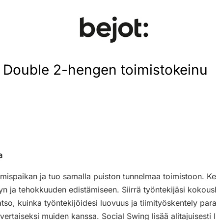
g Double 2-hengen toimistokeinu
a
amispaikan ja tuo samalla puiston tunnelmaa toimistoon. Kein
yn ja tehokkuuden edistämiseen. Siirrä työntekijäsi kokou
tso, kuinka työntekijöidesi luovuus ja tiimityöskentely para
savertaiseksi muiden kanssa. Social Swing lisää alitajuisesti 