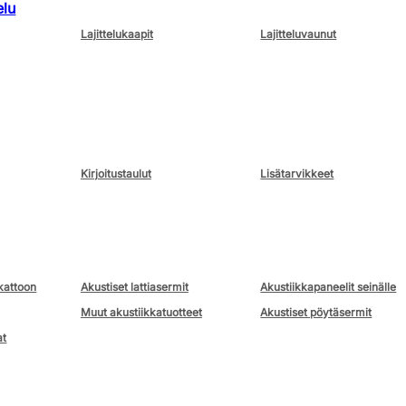
elu
Lajittelukaapit
Lajitteluvaunut
Kirjoitustaulut
Lisätarvikkeet
kattoon
Akustiset lattiasermit
Akustiikkapaneelit seinälle
Muut akustiikkatuotteet
Akustiset pöytäsermit
at