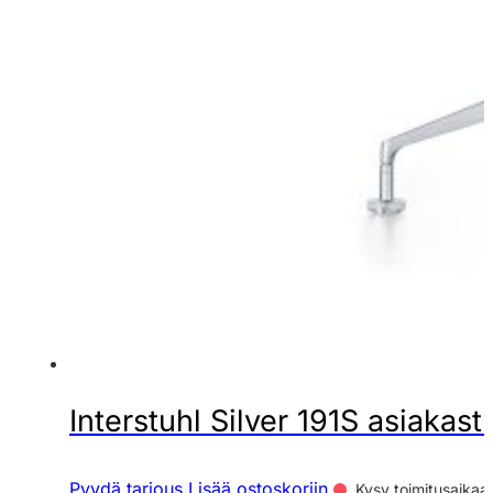
Interstuhl Silver 191S asiakast
Pyydä tarjous
Lisää ostoskoriin
Kysy toimitusaikaa