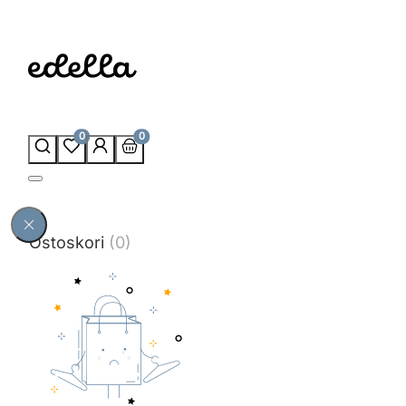
0
0
Ostoskori
(0)