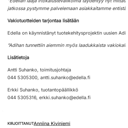
”Edellan laaja irtokalustevalikoima täydentyy nyt mittat
jatkossa pystymme palvelemaan asiakkaitamme entistä
Vakiotuotteiden tarjontaa lisätään
Edella on käynnistänyt tuotekehitysprojektin uusien Adi-
”Adihan tunnettiin aiemmin myös laadukkaista vakiokaluste
Lisätietoja
Antti Suhanko, toimitusjohtaja
044 5305300,
antti.suhanko@edella.fi
Erkki Suhanko, tuotantopäällikkö
044 5305316,
erkki.suhanko@edella.fi
Anniina Kiviniemi
KIRJOITTANUT