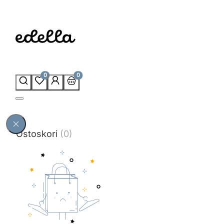
0
0
Ostoskori
(0)