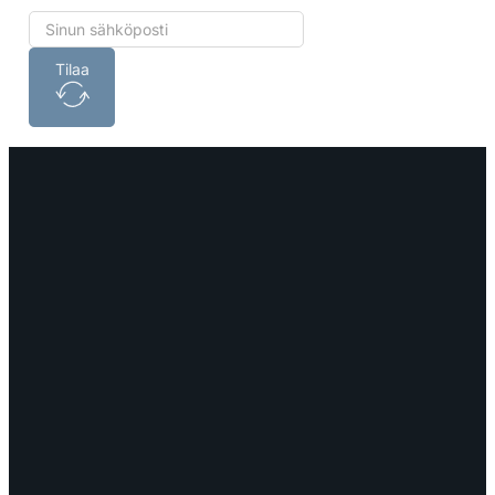
Tilaa
OTA YHTEYTTÄ
myynti@edella.fi
044 242
8113
TURKU Logomo Byrå Junakatu 9 20100
Turku
LÖYDÄT MEIDÄT SOMESTA