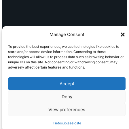
Manage Consent
To provide the best experiences, we use technologies like cookies to
store and/or access device information. Consenting to these
technologies will allow us to process data such as browsing behavior or
Tietosuojaseloste
Peruuttaminen
Projektimyynnin
unique IDs on this site. Not consenting or withdrawing consent, may
toimitus- ja sopimusehdot
Käyttö- ja
adversely affect certain features and functions.
toimitusehdot
Palautus ja reklamaatiot
Accept
Deny
View preferences
Tietosuojaseloste