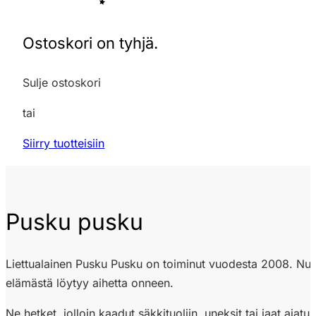
Ostoskori on tyhjä.
Sulje ostoskori
tai
Siirry tuotteisiin
Pusku pusku
Liettualainen Pusku Pusku on toiminut vuodesta 2008. Nuorekk
elämästä löytyy aihetta onneen.
Ne hetket, jolloin kaadut säkkituoliin, uneksit tai jaat ajat