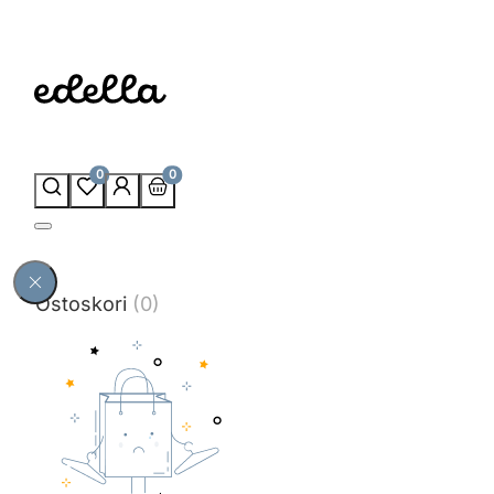
0
0
Ostoskori
(0)