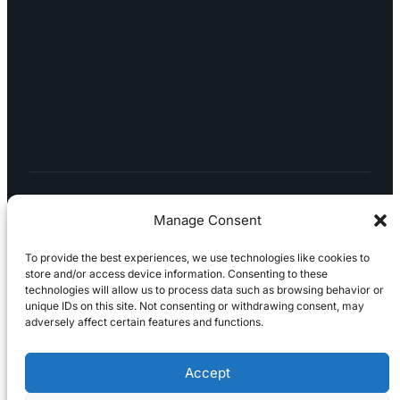
LÖYDÄT MEIDÄT SOMESTA
Pikatoimitustuote
(0)
Varastotuote
(0)
Manage Consent
Kysy
To provide the best experiences, we use technologies like cookies to
toimitusaikaa
(0)
store and/or access device information. Consenting to these
technologies will allow us to process data such as browsing behavior or
Tietosuojaseloste
Peruuttaminen
Projektimyynnin
unique IDs on this site. Not consenting or withdrawing consent, may
Tilaustuote
(0)
toimitus- ja sopimusehdot
Käyttö- ja
adversely affect certain features and functions.
toimitusehdot
Palautus ja reklamaatiot
Accept