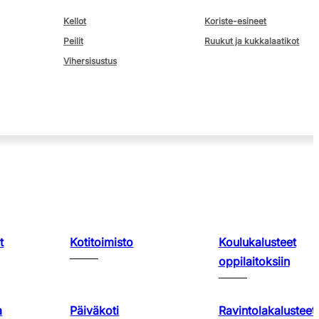
Kellot
Koriste-esineet
Peilit
Ruukut ja kukkalaatikot
Vihersisustus
t
Kotitoimisto
Koulukalusteet
oppilaitoksiin
a
Päiväkoti
Ravintolakalusteet