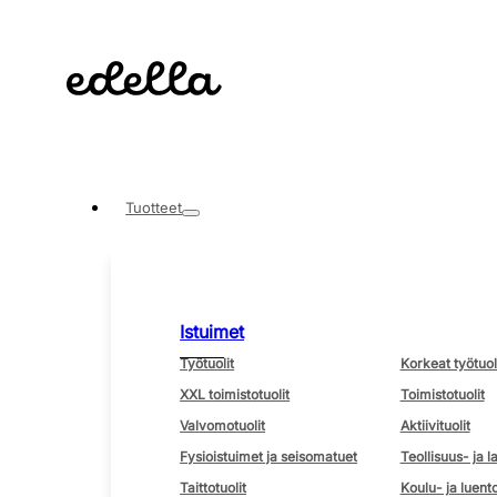
Tuotteet
Istuimet
Työtuolit
Korkeat työtuol
XXL toimistotuolit
Toimistotuolit
Valvomotuolit
Aktiivituolit
Fysioistuimet ja seisomatuet
Teollisuus- ja l
Taittotuolit
Koulu- ja luento