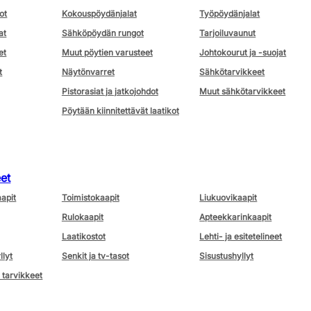
ot
Kokouspöydänjalat
Työpöydänjalat
at
Sähköpöydän rungot
Tarjoiluvaunut
et
Muut pöytien varusteet
Johtokourut ja -suojat
t
Näytönvarret
Sähkötarvikkeet
Pistorasiat ja jatkojohdot
Muut sähkötarvikkeet
Pöytään kiinnitettävät laatikot
eet
aapit
Toimistokaapit
Liukuovikaapit
Rulokaapit
Apteekkarinkaapit
Laatikostot
Lehti- ja esitetelineet
llyt
Senkit ja tv-tasot
Sisustushyllyt
 tarvikkeet