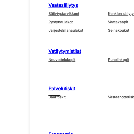
Vaatesäilytys
Säilytystarvikkeet
Kenkien säilyty
Pystynaulakot
Vaatekaapit
Järjestelmänaulakot
Seinäkoukut
Vetäytymistilat
Neuvottelukopit
Puhelinkopit
Palvelutiskit
Baaritiskit
Vastaanottotisk