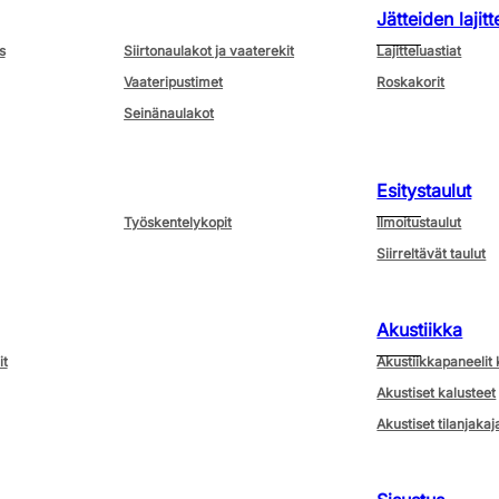
Jätteiden lajitt
s
Siirtonaulakot ja vaaterekit
Lajitteluastiat
Vaateripustimet
Roskakorit
Seinänaulakot
Esitystaulut
Työskentelykopit
Ilmoitustaulut
Siirreltävät taulut
Akustiikka
it
Akustiikkapaneelit 
Akustiset kalusteet
Akustiset tilanjakaj