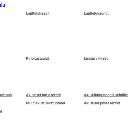
elu
Lajittelukaapit
Lajitteluvaunut
Kirjoitustaulut
Lisätarvikkeet
kattoon
Akustiset lattiasermit
Akustiikkapaneelit seinälle
Muut akustiikkatuotteet
Akustiset pöytäsermit
at