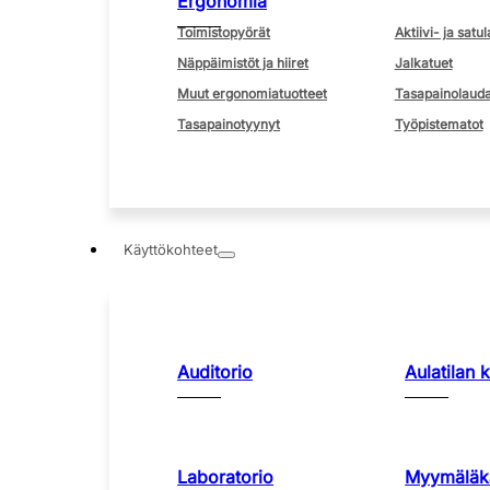
Ergonomia
Toimistopyörät
Aktiivi- ja satul
Näppäimistöt ja hiiret
Jalkatuet
Muut ergonomiatuotteet
Tasapainolauda
Tasapainotyynyt
Työpistematot
Käyttökohteet
Auditorio
Aulatilan 
Laboratorio
Myymäläka