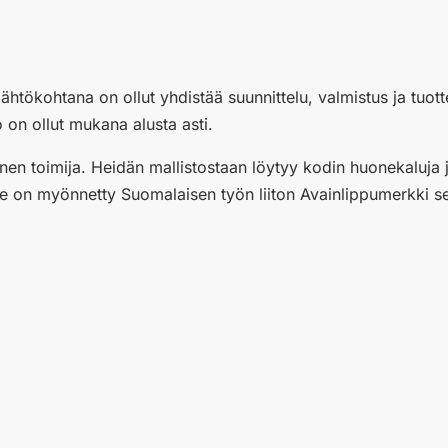
ähtökohtana on ollut yhdistää suunnittelu, valmistus ja tuo
 on ollut mukana alusta asti.
 toimija. Heidän mallistostaan löytyy kodin huonekaluja ja p
tteille on myönnetty Suomalaisen työn liiton Avainlippumerkki