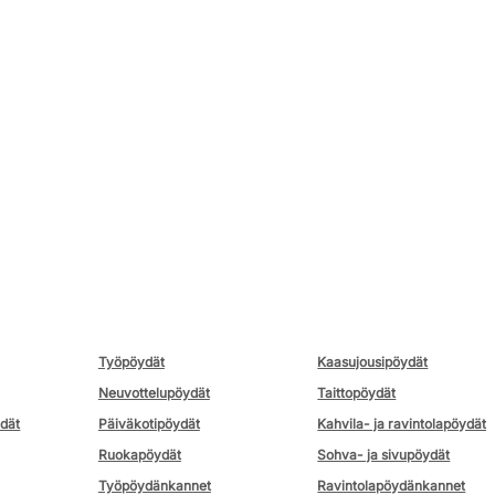
Työpöydät
Kaasujousipöydät
Neuvottelupöydät
Taittopöydät
ydät
Päiväkotipöydät
Kahvila- ja ravintolapöydät
Ruokapöydät
Sohva- ja sivupöydät
Työpöydänkannet
Ravintolapöydänkannet