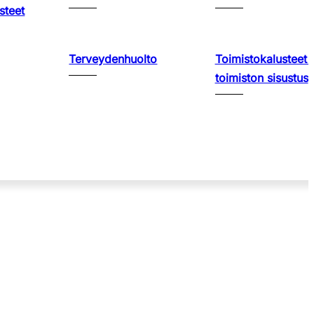
steet
Terveydenhuolto
Toimistokalusteet 
toimiston sisustus