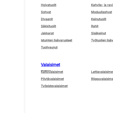
Hoivatuolit
Kahvila- ja ravi
Sohvat
Moduulisohvat
Divaanit
Keinutuolit
Säkkituolit
Rahit
Jakkarat
Sisäkeinut
Istuinten lisävarusteet
Työtuolien lisä
Tuolivaunut
Valaisimet
Kattovalaisimet
Lattiavalaisime
Pöytävalaisimet
Riippuvalaisime
Työpistevalaisimet