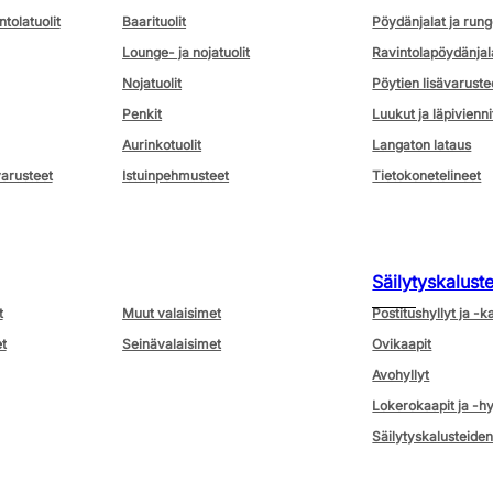
ntolatuolit
Baarituolit
Pöydänjalat ja rung
Lounge- ja nojatuolit
Ravintolapöydänjal
Nojatuolit
Pöytien lisävaruste
Penkit
Luukut ja läpivienni
Aurinkotuolit
Langaton lataus
varusteet
Istuinpehmusteet
Tietokonetelineet
Säilytyskalust
t
Muut valaisimet
Postitushyllyt ja -k
t
Seinävalaisimet
Ovikaapit
Avohyllyt
Lokerokaapit ja -hy
Säilytyskalusteiden