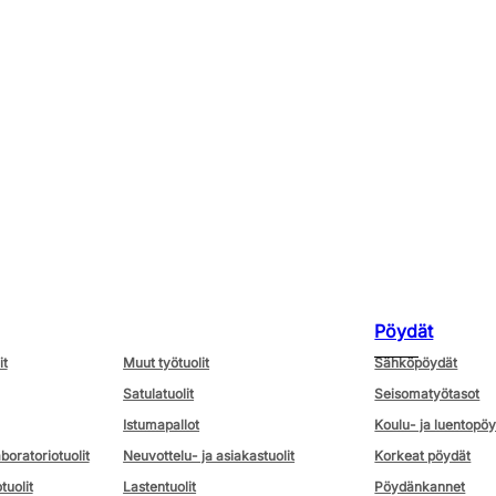
Pöydät
it
Muut työtuolit
Sähköpöydät
Satulatuolit
Seisomatyötasot
Istumapallot
Koulu- ja luentopö
aboratoriotuolit
Neuvottelu- ja asiakastuolit
Korkeat pöydät
tuolit
Lastentuolit
Pöydänkannet