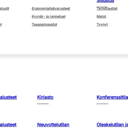
Sisustus
atuolit
Ergonomialisävarusteet
Tarjoiluastiat
Kyynär- ja rannetuet
Matot
t
Tasapainopallot
Tyynyt
kalusteet
Kirjasto
Konferenssitila
lusteet
Neuvottelutilan
Oleskelutilan j