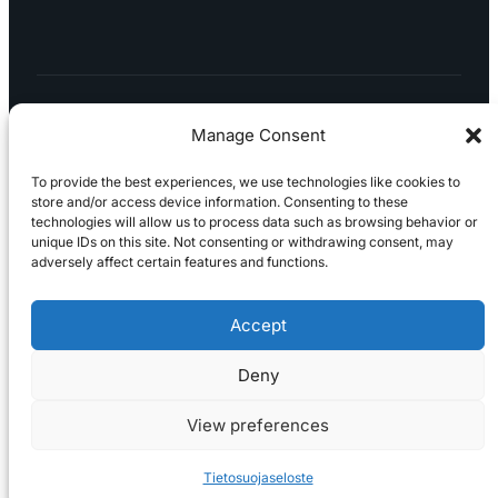
0
1
Manage Consent
To provide the best experiences, we use technologies like cookies to
store and/or access device information. Consenting to these
technologies will allow us to process data such as browsing behavior or
Tietosuojaseloste
Peruuttaminen
Projektimyynnin
unique IDs on this site. Not consenting or withdrawing consent, may
toimitus- ja sopimusehdot
Käyttö- ja
adversely affect certain features and functions.
toimitusehdot
Palautus ja reklamaatiot
Accept
Deny
View preferences
Tietosuojaseloste