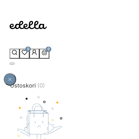
0
0
Ostoskori
(0)