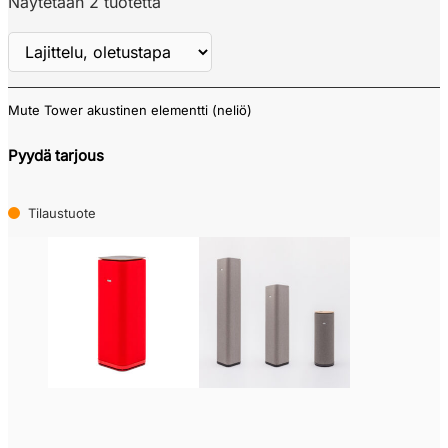
Näytetään 2 tuotetta
Mute Tower akustinen elementti (neliö)
Näytä
ALV
Pyydä tarjous
Tilaustuote
Verkkokauppa
Pikatoimitustuote
(0)