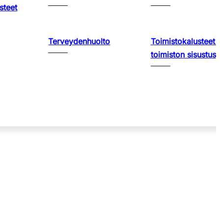
steet
Terveydenhuolto
Toimistokalusteet 
toimiston sisustus