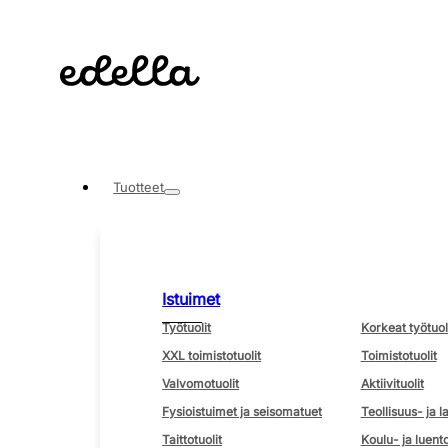
Tuotteet
Istuimet
Työtuolit
Korkeat työtuol
XXL toimistotuolit
Toimistotuolit
Valvomotuolit
Aktiivituolit
Fysioistuimet ja seisomatuet
Teollisuus- ja l
Taittotuolit
Koulu- ja luento