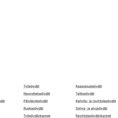
Työpöydät
Kaasujousipöydät
Neuvottelupöydät
Taittopöydät
ydät
Päiväkotipöydät
Kahvila- ja ravintolapöydät
Ruokapöydät
Sohva- ja sivupöydät
Työpöydänkannet
Ravintolapöydänkannet