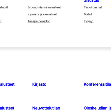
Sisustus
atuolit
Ergonomialisävarusteet
Tarjoiluastiat
Kyynär- ja rannetuet
Matot
t
Tasapainopallot
Tyynyt
kalusteet
Kirjasto
Konferenssitila
lusteet
Neuvottelutilan
Oleskelutilan j