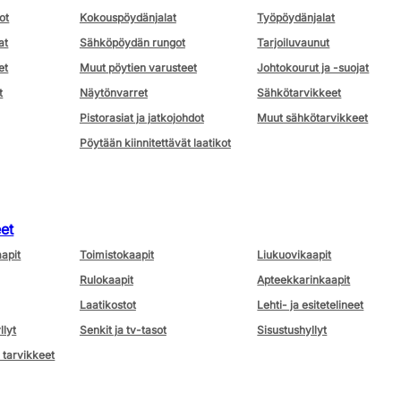
ot
Kokouspöydänjalat
Työpöydänjalat
at
Sähköpöydän rungot
Tarjoiluvaunut
et
Muut pöytien varusteet
Johtokourut ja -suojat
t
Näytönvarret
Sähkötarvikkeet
Pistorasiat ja jatkojohdot
Muut sähkötarvikkeet
Pöytään kiinnitettävät laatikot
eet
aapit
Toimistokaapit
Liukuovikaapit
Rulokaapit
Apteekkarinkaapit
Laatikostot
Lehti- ja esitetelineet
llyt
Senkit ja tv-tasot
Sisustushyllyt
 tarvikkeet