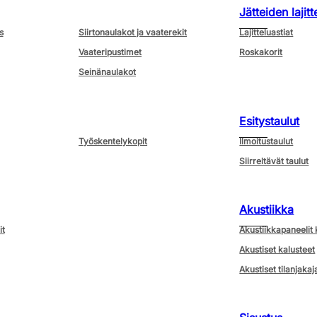
Jätteiden lajitt
s
Siirtonaulakot ja vaaterekit
Lajitteluastiat
Vaateripustimet
Roskakorit
Seinänaulakot
Esitystaulut
Työskentelykopit
Ilmoitustaulut
Siirreltävät taulut
Akustiikka
it
Akustiikkapaneelit 
Akustiset kalusteet
Akustiset tilanjakaj