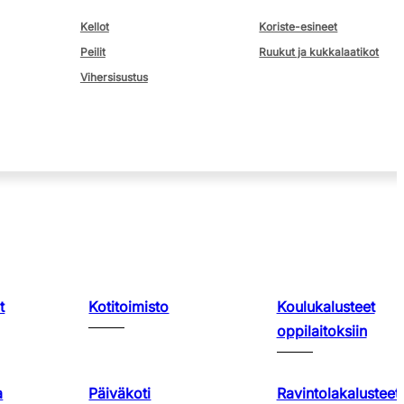
Kellot
Koriste-esineet
Peilit
Ruukut ja kukkalaatikot
Vihersisustus
t
Kotitoimisto
Koulukalusteet
oppilaitoksiin
a
Päiväkoti
Ravintolakalusteet