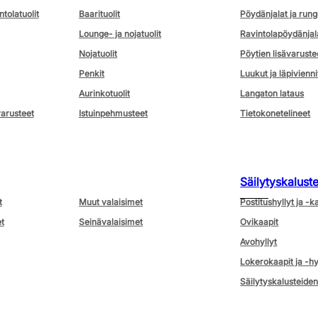
ntolatuolit
Baarituolit
Pöydänjalat ja rung
Lounge- ja nojatuolit
Ravintolapöydänjal
Nojatuolit
Pöytien lisävaruste
Penkit
Luukut ja läpivienni
Aurinkotuolit
Langaton lataus
varusteet
Istuinpehmusteet
Tietokonetelineet
Säilytyskalust
t
Muut valaisimet
Postitushyllyt ja -k
t
Seinävalaisimet
Ovikaapit
Avohyllyt
Lokerokaapit ja -hy
Säilytyskalusteiden