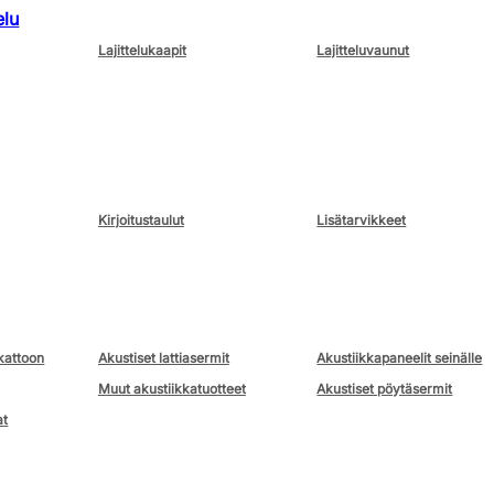
elu
Lajittelukaapit
Lajitteluvaunut
Kirjoitustaulut
Lisätarvikkeet
kattoon
Akustiset lattiasermit
Akustiikkapaneelit seinälle
Muut akustiikkatuotteet
Akustiset pöytäsermit
at