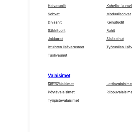
Hoivatuolit
Kahvila- ja ravi
Sohvat
Moduulisohvat
Divaanit
Keinutuolit
Säkkituolit
Rahit
Jakkarat
Sisäkeinut
Istuinten lisävarusteet
Työtuolien lisä
Tuolivaunut
Valaisimet
Kattovalaisimet
Lattiavalaisime
Pöytävalaisimet
Riippuvalaisime
Työpistevalaisimet