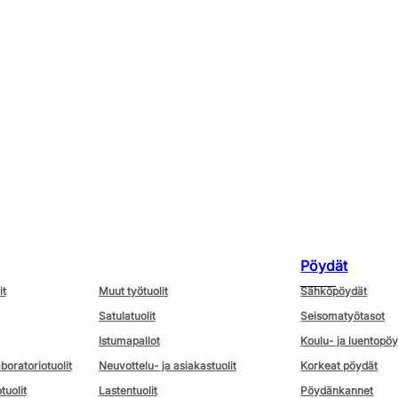
Pöydät
it
Muut työtuolit
Sähköpöydät
Satulatuolit
Seisomatyötasot
Istumapallot
Koulu- ja luentopö
aboratoriotuolit
Neuvottelu- ja asiakastuolit
Korkeat pöydät
tuolit
Lastentuolit
Pöydänkannet