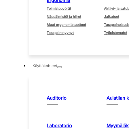
Ergonomia
Toimistopyörät
Aktiivi- ja satul
Näppäimistöt ja hiiret
Jalkatuet
Muut ergonomiatuotteet
Tasapainolauda
Tasapainotyynyt
Työpistematot
Käyttökohteet
Auditorio
Aulatilan 
Laboratorio
Myymäläka