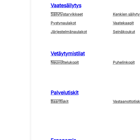
Vaatesäilytys
Säilytystarvikkeet
Kenkien säilyty
Pystynaulakot
Vaatekaapit
Järjestelmänaulakot
Seinäkoukut
Vetäytymistilat
Neuvottelukopit
Puhelinkopit
Palvelutiskit
Baaritiskit
Vastaanottotisk