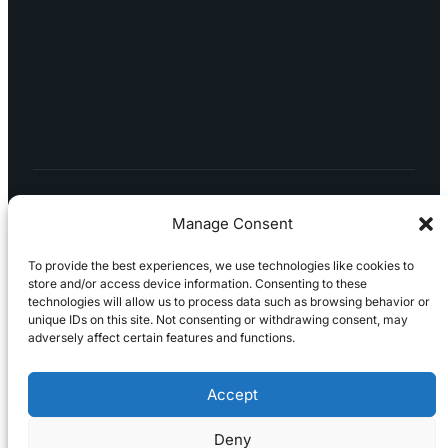
LÖYDÄT MEIDÄT SOMESTA
Manage Consent
To provide the best experiences, we use technologies like cookies to
store and/or access device information. Consenting to these
technologies will allow us to process data such as browsing behavior or
Tietosuojaseloste
Peruuttaminen
Projektimyynnin
unique IDs on this site. Not consenting or withdrawing consent, may
toimitus- ja sopimusehdot
Käyttö- ja
adversely affect certain features and functions.
toimitusehdot
Palautus ja reklamaatiot
Accept
Deny