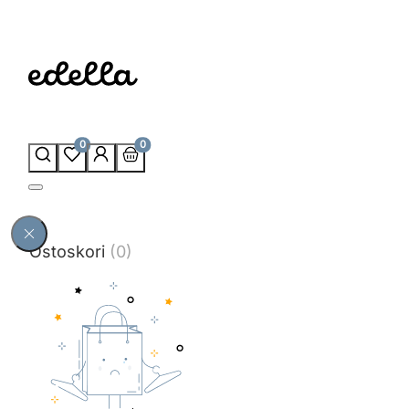
0
0
Ostoskori
(0)