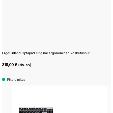
99
319
ErgoFinland Optapad Original ergonominen kosketushiiri
319,00 €
(sis. alv)
Pikatoimitus