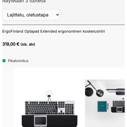
Näytetään 3 tuotetta
ErgoFinland Optapad Extended ergonominen kosketushiiri
Näytä
ALV
319,00 €
(sis. alv)
Pikatoimitus
Tarjouskori
Pikatoimitustuote
(3)