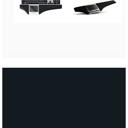
OTA YHTEYTTÄ
myynti@edella.fi
044 242
8113
TURKU Logomo Byrå Junakatu 9 20100
Turku