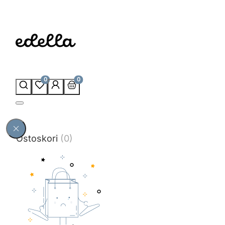
0
0
Ostoskori
(0)