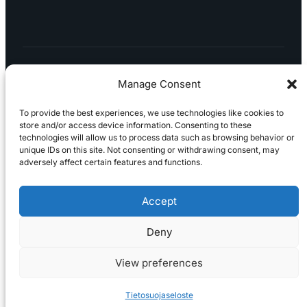
8,349
9,219
Manage Consent
To provide the best experiences, we use technologies like cookies to
store and/or access device information. Consenting to these
technologies will allow us to process data such as browsing behavior or
Tietosuojaseloste
Peruuttaminen
Projektimyynnin
unique IDs on this site. Not consenting or withdrawing consent, may
toimitus- ja sopimusehdot
Käyttö- ja
adversely affect certain features and functions.
toimitusehdot
Palautus ja reklamaatiot
Accept
Deny
View preferences
Tietosuojaseloste