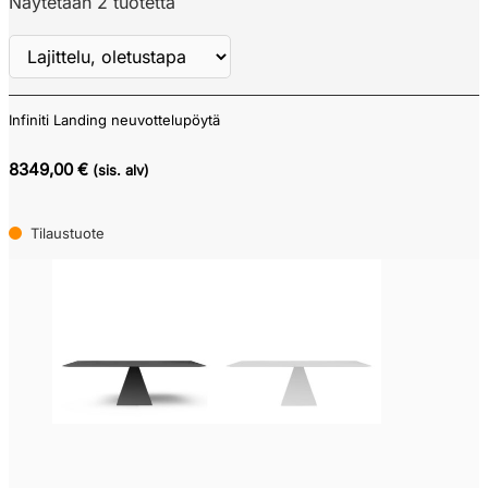
Näytetään 2 tuotetta
Infiniti Landing neuvottelupöytä
Näytä
ALV
8349,00 €
(sis. alv)
Tilaustuote
Verkkokauppa
Pikatoimitustuote
(0)