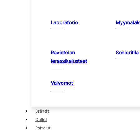
Laboratorio
Myymäläka
Ravintolan
Senioritila
terassikalusteet
Valvomot
Brändit
Outlet
Palvelut