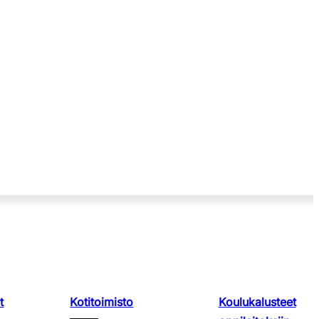
t
Kotitoimisto
Koulukalusteet