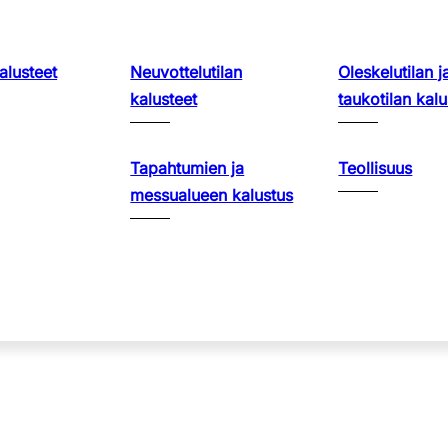
lusteet
Neuvottelutilan
Oleskelutilan j
kalusteet
taukotilan kalu
Tapahtumien ja
Teollisuus
messualueen kalustus