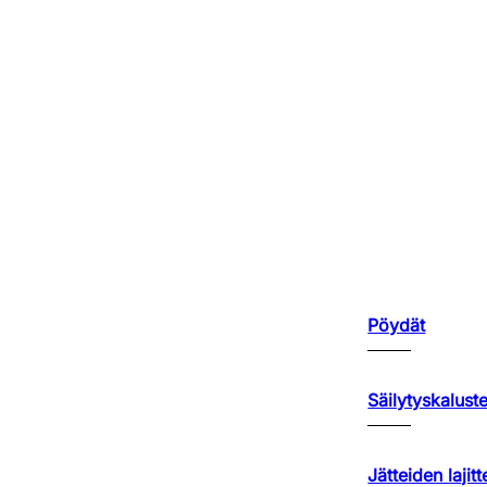
Pöydät
Säilytyskalust
Jätteiden lajitt