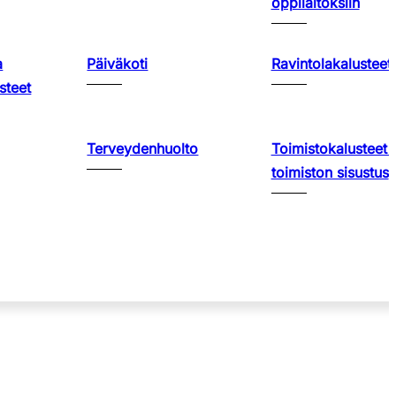
oppilaitoksiin
a
Päiväkoti
Ravintolakalusteet
steet
Terveydenhuolto
Toimistokalusteet 
toimiston sisustus