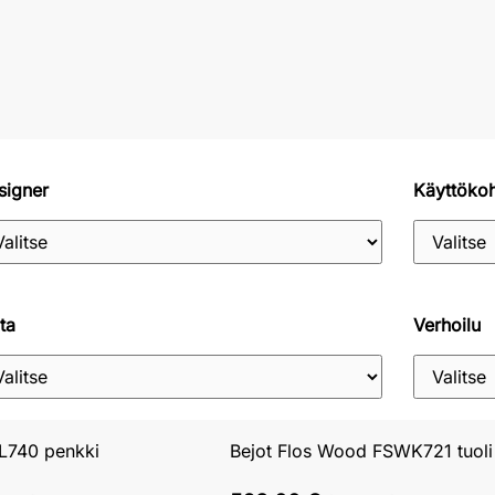
signer
Käyttöko
ta
Verhoilu
L740 penkki
Bejot Flos Wood FSWK721 tuoli