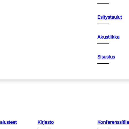
Esitystaulut
Akustiikka
Sisustus
kalusteet
Kirjasto
Konferenssitila