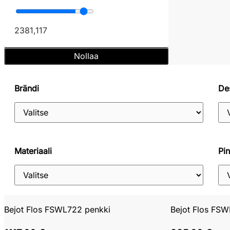
238
1,117
Nollaa
Brändi
De
Materiaali
Pin
Bejot Flos FSWL722 penkki
Bejot Flos FSW