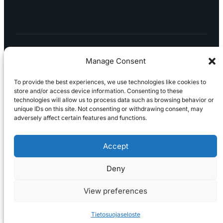
0
1
Manage Consent
To provide the best experiences, we use technologies like cookies to
store and/or access device information. Consenting to these
technologies will allow us to process data such as browsing behavior or
Tietosuojaseloste
Peruuttaminen
Projektimyynnin
unique IDs on this site. Not consenting or withdrawing consent, may
toimitus- ja sopimusehdot
Käyttö- ja
adversely affect certain features and functions.
toimitusehdot
Palautus ja reklamaatiot
Accept
Deny
View preferences
Tietosuojaseloste