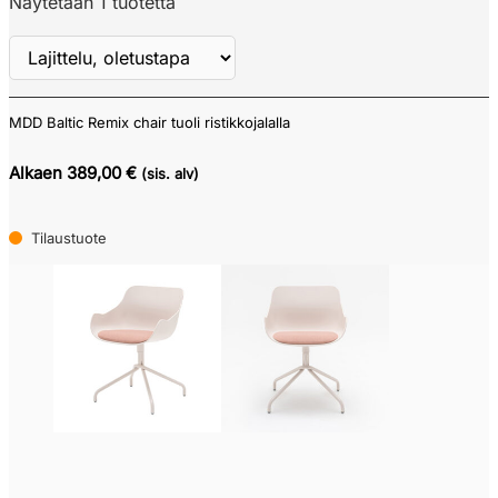
Näytetään 1 tuotetta
MDD Baltic Remix chair tuoli ristikkojalalla
Näytä
ALV
Alkaen 389,00 €
(sis. alv)
Tilaustuote
Verkkokauppa
Pikatoimitustuote
(0)