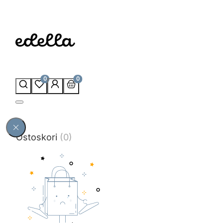
0
0
Ostoskori
(0)