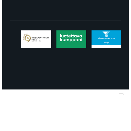
Tietosuojaseloste
Peruuttaminen
Projektimyynnin
toimitus- ja sopimusehdot
Käyttö- ja
toimitusehdot
Palautus ja reklamaatiot