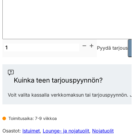
Softline
Pyydä tarjous
Eden
nojatuoli
määrä
Kuinka teen tarjouspyynnön?
Voit valita kassalla verkkomaksun tai tarjouspyynnön. J
Toimitusaika: 7-9 viikkoa
Osastot:
Istuimet
,
Lounge- ja nojatuolit
,
Nojatuolit