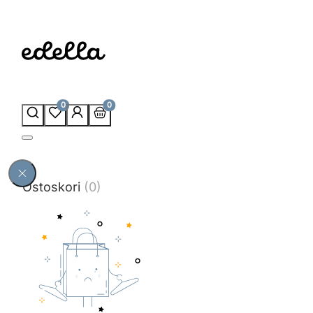
0
0
Ostoskori
(0)