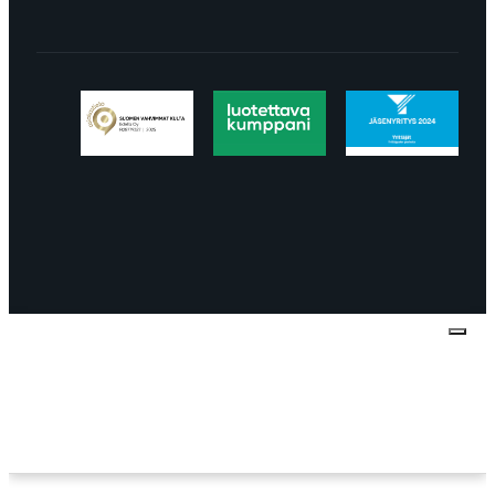
Tietosuojaseloste
Peruuttaminen
Projektimyynnin
toimitus- ja sopimusehdot
Käyttö- ja
toimitusehdot
Palautus ja reklamaatiot