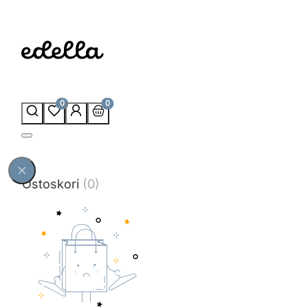
0
0
Ostoskori
(0)