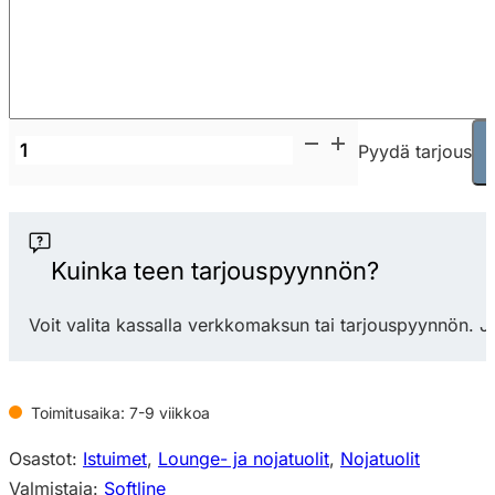
Softline
Pyydä tarjous
Chat
nojatuoli
määrä
Kuinka teen tarjouspyynnön?
Voit valita kassalla verkkomaksun tai tarjouspyynnön. J
Toimitusaika: 7-9 viikkoa
Osastot:
Istuimet
,
Lounge- ja nojatuolit
,
Nojatuolit
Valmistaja:
Softline