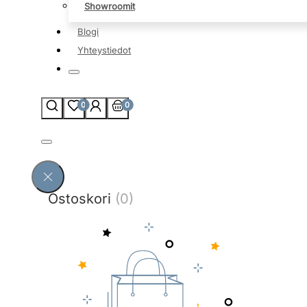
Showroomit
Blogi
Yhteystiedot
0
0
Ostoskori
(0)