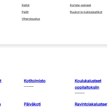
Kellot
Koriste-esineet
Peilit
Ruukut ja kukkalaatikot
Vihersisustus
t
Kotitoimisto
Koulukalusteet
oppilaitoksiin
a
Päiväkoti
Ravintolakalusteet