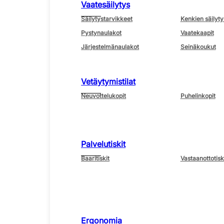
Vaatesäilytys
Säilytystarvikkeet
Kenkien säilyty
Pystynaulakot
Vaatekaapit
Järjestelmänaulakot
Seinäkoukut
Vetäytymistilat
Neuvottelukopit
Puhelinkopit
Palvelutiskit
Baaritiskit
Vastaanottotisk
Ergonomia