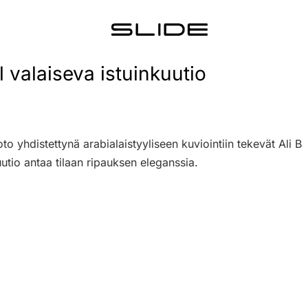
l valaiseva istuinkuutio
to yhdistettynä arabialaistyyliseen kuviointiin tekevät Ali B
utio antaa tilaan ripauksen eleganssia.