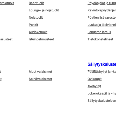
ntolatuolit
Baarituolit
Pöydänjalat ja rung
Lounge- ja nojatuolit
Ravintolapöydänjal
Nojatuolit
Pöytien lisävaruste
Penkit
Luukut ja läpivienni
Aurinkotuolit
Langaton lataus
varusteet
Istuinpehmusteet
Tietokonetelineet
Säilytyskalust
t
Muut valaisimet
Postitushyllyt ja -k
t
Seinävalaisimet
Ovikaapit
Avohyllyt
Lokerokaapit ja -hy
Säilytyskalusteiden