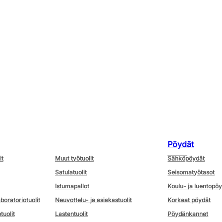
Pöydät
it
Muut työtuolit
Sähköpöydät
Satulatuolit
Seisomatyötasot
Istumapallot
Koulu- ja luentopö
aboratoriotuolit
Neuvottelu- ja asiakastuolit
Korkeat pöydät
tuolit
Lastentuolit
Pöydänkannet