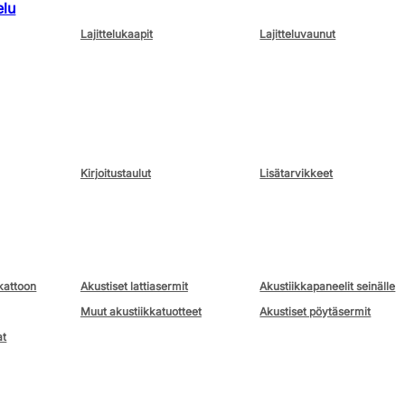
elu
Lajittelukaapit
Lajitteluvaunut
Kirjoitustaulut
Lisätarvikkeet
kattoon
Akustiset lattiasermit
Akustiikkapaneelit seinälle
Muut akustiikkatuotteet
Akustiset pöytäsermit
at