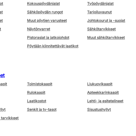
ot
Kokouspöydänjalat
Työpöydänjalat
at
Sähköpöydän rungot
Tarjoiluvaunut
et
Muut pöytien varusteet
Johtokourut ja -suojat
t
Näytönvarret
Sähkötarvikkeet
Pistorasiat ja jatkojohdot
Muut sähkötarvikkeet
Pöytään kiinnitettävät laatikot
eet
aapit
Toimistokaapit
Liukuovikaapit
Rulokaapit
Apteekkarinkaapit
Laatikostot
Lehti- ja esitetelineet
llyt
Senkit ja tv-tasot
Sisustushyllyt
 tarvikkeet