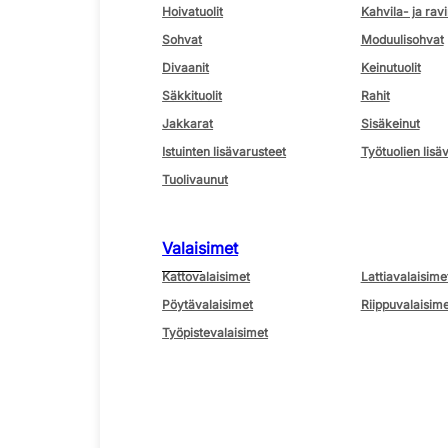
Hoivatuolit
Kahvila- ja ravi
Sohvat
Moduulisohvat
Divaanit
Keinutuolit
Säkkituolit
Rahit
Jakkarat
Sisäkeinut
Istuinten lisävarusteet
Työtuolien lisä
Tuolivaunut
Valaisimet
Kattovalaisimet
Lattiavalaisime
Pöytävalaisimet
Riippuvalaisime
Työpistevalaisimet