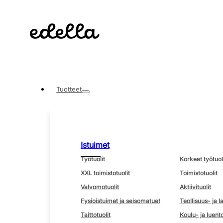
Tuotteet
Istuimet
Työtuolit
Korkeat työtuol
XXL toimistotuolit
Toimistotuolit
Valvomotuolit
Aktiivituolit
Fysioistuimet ja seisomatuet
Teollisuus- ja l
Taittotuolit
Koulu- ja luento