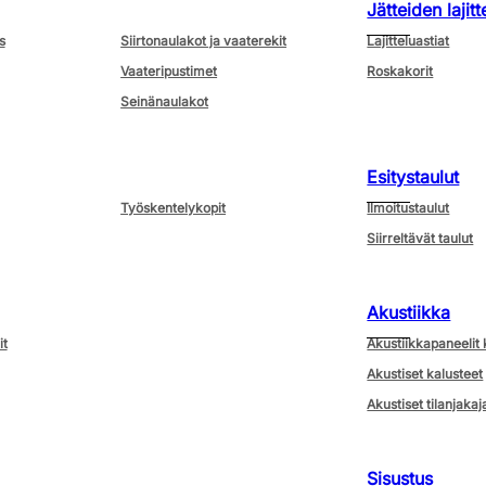
Jätteiden lajitt
s
Siirtonaulakot ja vaaterekit
Lajitteluastiat
Vaateripustimet
Roskakorit
Seinänaulakot
Esitystaulut
Työskentelykopit
Ilmoitustaulut
Siirreltävät taulut
Akustiikka
it
Akustiikkapaneelit 
Akustiset kalusteet
Akustiset tilanjakaj
Sisustus