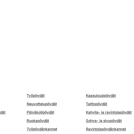
Työpöydät
Kaasujousipöydät
Neuvottelupöydät
Taittopöydät
ydät
Päiväkotipöydät
Kahvila- ja ravintolapöydät
Ruokapöydät
Sohva- ja sivupöydät
Työpöydänkannet
Ravintolapöydänkannet