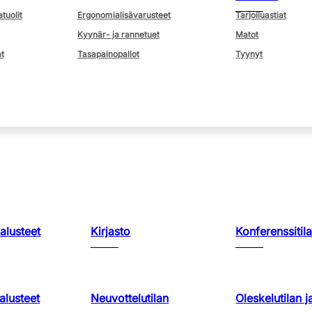
atuolit
Ergonomialisävarusteet
Tarjoiluastiat
Kyynär- ja rannetuet
Matot
t
Tasapainopallot
Tyynyt
kalusteet
Kirjasto
Konferenssitila
lusteet
Neuvottelutilan
Oleskelutilan j