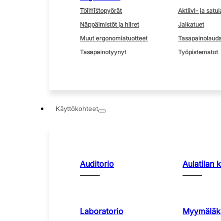
Toimistopyörät
Aktiivi- ja satul
Näppäimistöt ja hiiret
Jalkatuet
Muut ergonomiatuotteet
Tasapainolauda
Tasapainotyynyt
Työpistematot
Käyttökohteet
Auditorio
Aulatilan 
Laboratorio
Myymäläka