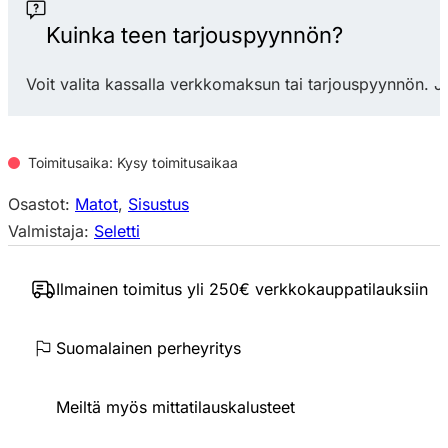
Matto
määrä
Kuinka teen tarjouspyynnön?
Voit valita kassalla verkkomaksun tai tarjouspyynnön. J
Toimitusaika: Kysy toimitusaikaa
Osastot:
Matot
,
Sisustus
Valmistaja:
Seletti
Ilmainen toimitus yli 250€ verkkokauppatilauksiin
Suomalainen perheyritys
Meiltä myös mittatilauskalusteet