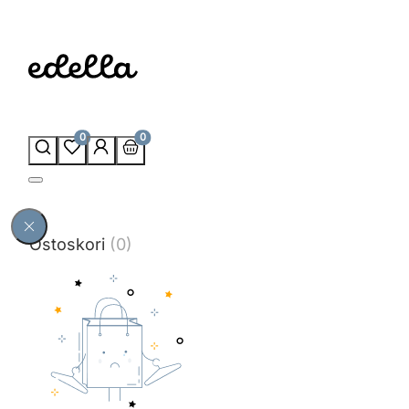
0
0
Ostoskori
(0)