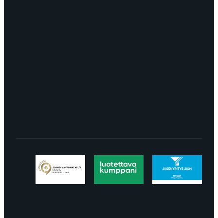
myynti@edella.fi
044 242
8113
TURKU Logomo Byrå Junakatu 9 20100
Turku
LÖYDÄT MEIDÄT SOMESTA
Tietosuojaseloste
Peruuttaminen
Projektimyynnin