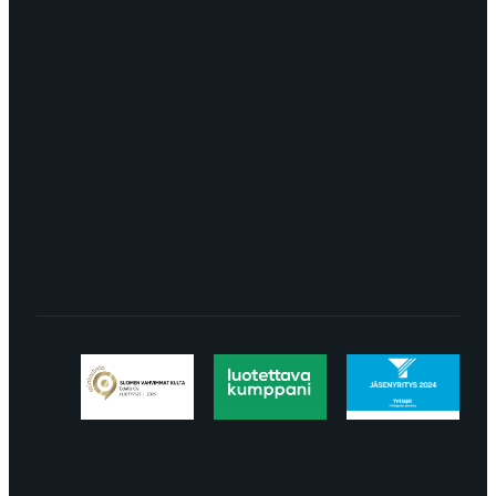
myynti@edella.fi
044 242
8113
TURKU Logomo Byrå Junakatu 9 20100
Turku
LÖYDÄT MEIDÄT SOMESTA
Tietosuojaseloste
Peruuttaminen
Projektimyynnin