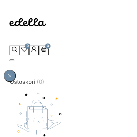
0
0
Ostoskori
(0)