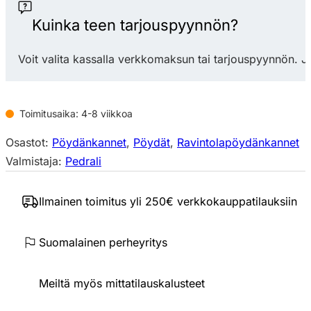
ABS
ravintolapöydänkansi
Kuinka teen tarjouspyynnön?
laminaatti
määrä
Voit valita kassalla verkkomaksun tai tarjouspyynnön. J
Toimitusaika: 4-8 viikkoa
Osastot:
Pöydänkannet
,
Pöydät
,
Ravintolapöydänkannet
Valmistaja:
Pedrali
Ilmainen toimitus yli 250€ verkkokauppatilauksiin
Suomalainen perheyritys
Meiltä myös mittatilauskalusteet