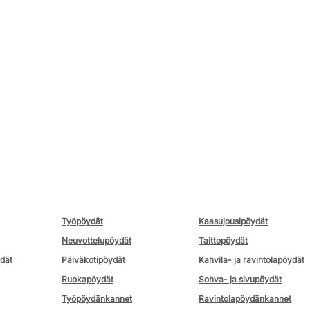
Työpöydät
Kaasujousipöydät
Neuvottelupöydät
Taittopöydät
ydät
Päiväkotipöydät
Kahvila- ja ravintolapöydät
Ruokapöydät
Sohva- ja sivupöydät
Työpöydänkannet
Ravintolapöydänkannet