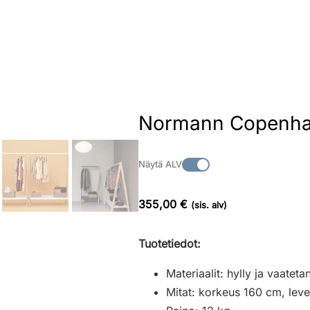
Normann Copenhage
Näytä ALV
355,00 €
(sis. alv)
Tuotetiedot:
Materiaalit: hylly ja vaatet
Mitat: korkeus 160 cm, lev