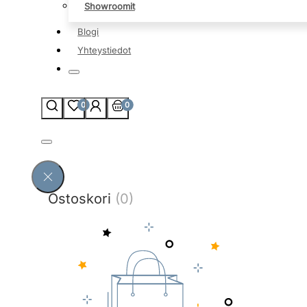
Showroomit
Blogi
Yhteystiedot
0
0
Ostoskori
(0)