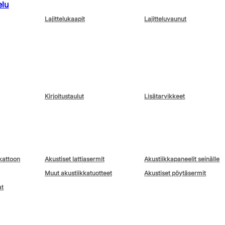
elu
Lajittelukaapit
Lajitteluvaunut
Kirjoitustaulut
Lisätarvikkeet
kattoon
Akustiset lattiasermit
Akustiikkapaneelit seinälle
Muut akustiikkatuotteet
Akustiset pöytäsermit
at