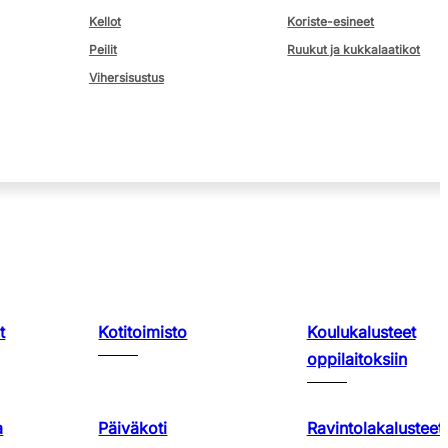
Kellot
Koriste-esineet
Peilit
Ruukut ja kukkalaatikot
Vihersisustus
t
Kotitoimisto
Koulukalusteet
oppilaitoksiin
a
Päiväkoti
Ravintolakalusteet