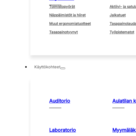
Toimistopyörät
Aktiivi- ja satul
Näppäimistöt ja hiiret
Jalkatuet
Muut ergonomiatuotteet
Tasapainolauda
Tasapainotyynyt
Työpistematot
Käyttökohteet
Auditorio
Aulatilan 
Laboratorio
Myymäläka