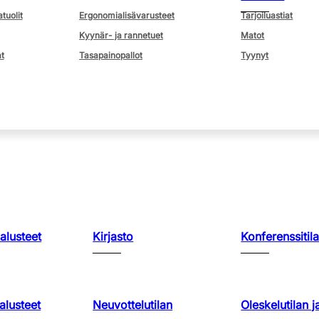
atuolit
Ergonomialisävarusteet
Tarjoiluastiat
Kyynär- ja rannetuet
Matot
t
Tasapainopallot
Tyynyt
kalusteet
Kirjasto
Konferenssitila
lusteet
Neuvottelutilan
Oleskelutilan j