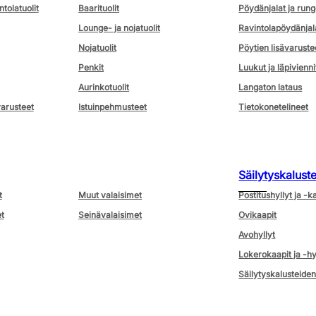
ntolatuolit
Baarituolit
Pöydänjalat ja rung
Lounge- ja nojatuolit
Ravintolapöydänjal
Nojatuolit
Pöytien lisävaruste
Penkit
Luukut ja läpivienni
Aurinkotuolit
Langaton lataus
varusteet
Istuinpehmusteet
Tietokonetelineet
Säilytyskalust
t
Muut valaisimet
Postitushyllyt ja -k
t
Seinävalaisimet
Ovikaapit
Avohyllyt
Lokerokaapit ja -hy
Säilytyskalusteiden