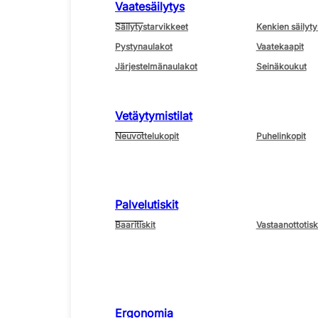
Vaatesäilytys
Säilytystarvikkeet
Kenkien säilyty
Pystynaulakot
Vaatekaapit
Järjestelmänaulakot
Seinäkoukut
Vetäytymistilat
Neuvottelukopit
Puhelinkopit
Palvelutiskit
Baaritiskit
Vastaanottotisk
Ergonomia