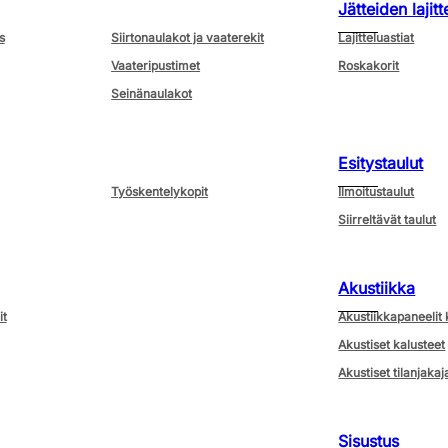
Jätteiden lajitt
s
Siirtonaulakot ja vaaterekit
Lajitteluastiat
Vaateripustimet
Roskakorit
Seinänaulakot
Esitystaulut
Työskentelykopit
Ilmoitustaulut
Siirreltävät taulut
Akustiikka
it
Akustiikkapaneelit 
Akustiset kalusteet
Akustiset tilanjakaj
Sisustus