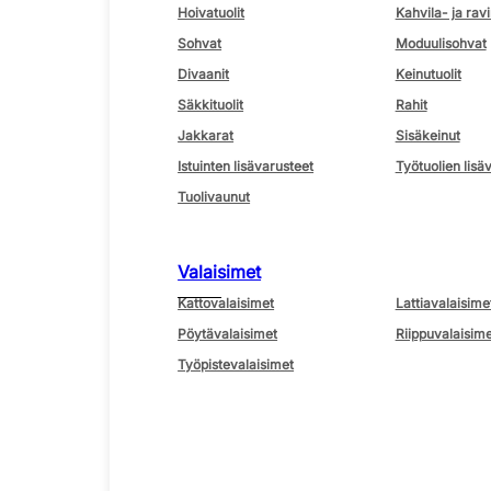
Hoivatuolit
Kahvila- ja ravi
Sohvat
Moduulisohvat
Divaanit
Keinutuolit
Säkkituolit
Rahit
Jakkarat
Sisäkeinut
Istuinten lisävarusteet
Työtuolien lisä
Tuolivaunut
Valaisimet
Kattovalaisimet
Lattiavalaisime
Pöytävalaisimet
Riippuvalaisime
Työpistevalaisimet