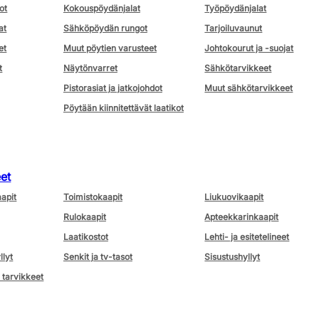
ot
Kokouspöydänjalat
Työpöydänjalat
at
Sähköpöydän rungot
Tarjoiluvaunut
et
Muut pöytien varusteet
Johtokourut ja -suojat
t
Näytönvarret
Sähkötarvikkeet
Pistorasiat ja jatkojohdot
Muut sähkötarvikkeet
Pöytään kiinnitettävät laatikot
eet
aapit
Toimistokaapit
Liukuovikaapit
Rulokaapit
Apteekkarinkaapit
Laatikostot
Lehti- ja esitetelineet
llyt
Senkit ja tv-tasot
Sisustushyllyt
 tarvikkeet