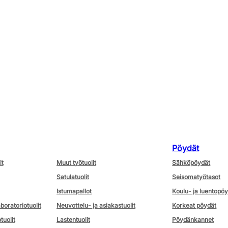
Pöydät
it
Muut työtuolit
Sähköpöydät
Satulatuolit
Seisomatyötasot
Istumapallot
Koulu- ja luentopö
aboratoriotuolit
Neuvottelu- ja asiakastuolit
Korkeat pöydät
tuolit
Lastentuolit
Pöydänkannet