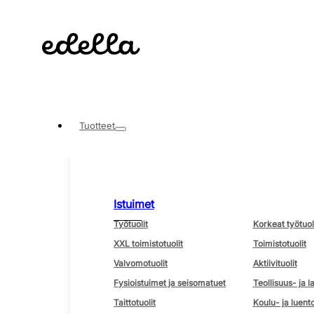
Tuotteet
Istuimet
Työtuolit
Korkeat työtuol
XXL toimistotuolit
Toimistotuolit
Valvomotuolit
Aktiivituolit
Fysioistuimet ja seisomatuet
Teollisuus- ja l
Taittotuolit
Koulu- ja luento