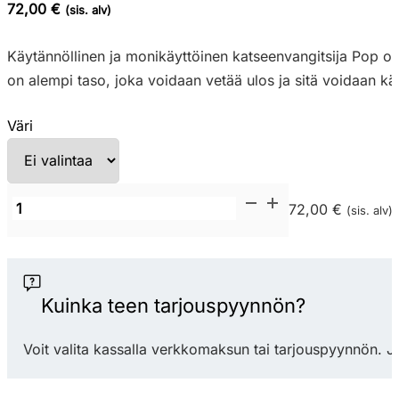
72,00 €
(sis. alv)
Käytännöllinen ja monikäyttöinen katseenvangitsija Pop on k
on alempi taso, joka voidaan vetää ulos ja sitä voidaan käy
Väri
Nardi
72,00 €
(sis. alv)
Pop
sivupöytä
tarjottimella
määrä
Kuinka teen tarjouspyynnön?
Voit valita kassalla verkkomaksun tai tarjouspyynnön. J