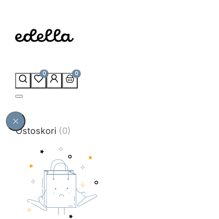
0
0
Ostoskori
(0)