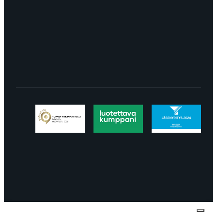
LÖYDÄT MEIDÄT SOMESTA
Tietosuojaseloste
Peruuttaminen
Projektimyynnin
toimitus- ja sopimusehdot
Käyttö- ja
toimitusehdot
Palautus ja reklamaatiot