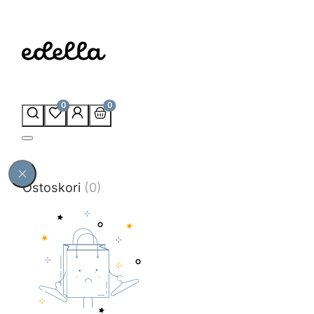
0
0
Ostoskori
(0)