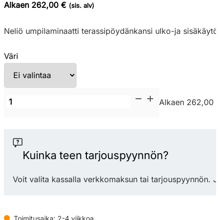
Alkaen 262,00 €
(sis. alv)
Neliö umpilaminaatti terassipöydänkansi ulko-ja sisäkäytö
Väri
Nardi
Alkaen 262,00 
Piani
laminato
90x90
neliö
Kuinka teen tarjouspyynnön?
umpilaminaatti
pöydänkansi
Voit valita kassalla verkkomaksun tai tarjouspyynnön. J
määrä
Toimitusaika: 2-4 viikkoa