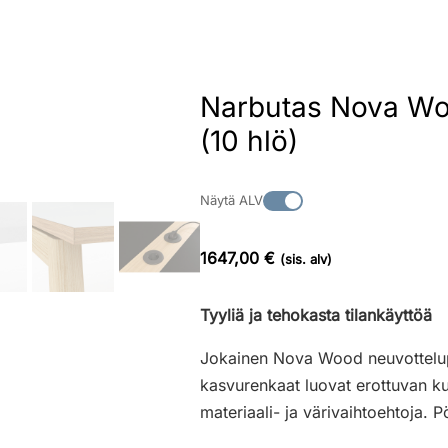
Narbutas Nova Woo
(10 hlö)
Näytä ALV
1647,00 €
(sis. alv)
Tyyliä ja tehokasta tilankäyttöä
Jokainen Nova Wood neuvottelupöy
kasvurenkaat luovat erottuvan ku
materiaali- ja värivaihtoehtoja. P