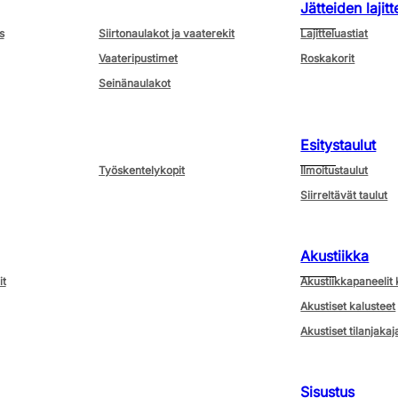
Jätteiden lajitt
s
Siirtonaulakot ja vaaterekit
Lajitteluastiat
Vaateripustimet
Roskakorit
Seinänaulakot
Esitystaulut
Työskentelykopit
Ilmoitustaulut
Siirreltävät taulut
Akustiikka
it
Akustiikkapaneelit 
Akustiset kalusteet
Akustiset tilanjakaj
Sisustus