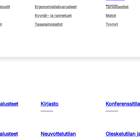
atuolit
Ergonomialisävarusteet
Tarjoiluastiat
Kyynär- ja rannetuet
Matot
t
Tasapainopallot
Tyynyt
kalusteet
Kirjasto
Konferenssitila
lusteet
Neuvottelutilan
Oleskelutilan j