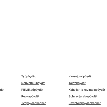
Työpöydät
Kaasujousipöydät
Neuvottelupöydät
Taittopöydät
ydät
Päiväkotipöydät
Kahvila- ja ravintolapöydät
Ruokapöydät
Sohva- ja sivupöydät
Työpöydänkannet
Ravintolapöydänkannet