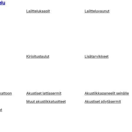
elu
Lajittelukaapit
Lajitteluvaunut
Kirjoitustaulut
Lisätarvikkeet
kattoon
Akustiset lattiasermit
Akustiikkapaneelit seinälle
Muut akustiikkatuotteet
Akustiset pöytäsermit
at