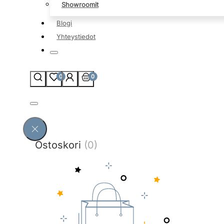
Showroomit
Blogi
Yhteystiedot
0
0
Ostoskori
(0)