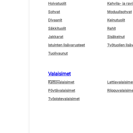
Hoivatuolit
Kahvila- ja ravi
Sohvat
Moduulisohvat
Divaanit
Keinutuolit
Säkkituolit
Rahit
Jakkarat
Sisäkeinut
Istuinten lisävarusteet
Työtuolien lisä
Tuolivaunut
Valaisimet
Kattovalaisimet
Lattiavalaisime
Pöytävalaisimet
Riippuvalaisime
Työpistevalaisimet