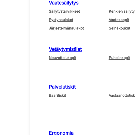
Vaatesäilytys
Säilytystarvikkeet
Kenkien säilyty
Pystynaulakot
Vaatekaapit
Järjestelmänaulakot
Seinäkoukut
Vetäytymistilat
Neuvottelukopit
Puhelinkopit
Palvelutiskit
Baaritiskit
Vastaanottotisk
Ergonomia