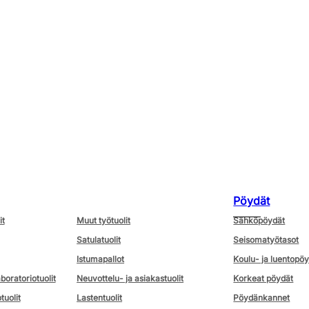
Pöydät
it
Muut työtuolit
Sähköpöydät
Satulatuolit
Seisomatyötasot
Istumapallot
Koulu- ja luentopö
aboratoriotuolit
Neuvottelu- ja asiakastuolit
Korkeat pöydät
tuolit
Lastentuolit
Pöydänkannet