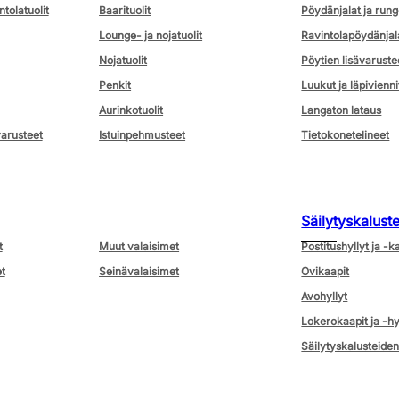
ntolatuolit
Baarituolit
Pöydänjalat ja rung
Lounge- ja nojatuolit
Ravintolapöydänjal
Nojatuolit
Pöytien lisävaruste
Penkit
Luukut ja läpivienni
Aurinkotuolit
Langaton lataus
varusteet
Istuinpehmusteet
Tietokonetelineet
Säilytyskalust
t
Muut valaisimet
Postitushyllyt ja -k
t
Seinävalaisimet
Ovikaapit
Avohyllyt
Lokerokaapit ja -hy
Säilytyskalusteiden