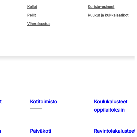
Kellot
Koriste-esineet
Peilit
Ruukut ja kukkalaatikot
Vihersisustus
t
Kotitoimisto
Koulukalusteet
oppilaitoksiin
a
Päiväkoti
Ravintolakalusteet