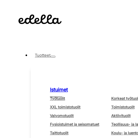
Tuotteet
Istuimet
Työtuolit
Korkeat työtuol
XXL toimistotuolit
Toimistotuolit
Valvomotuolit
Aktiivituolit
Fysioistuimet ja seisomatuet
Teollisuus- ja l
Taittotuolit
Koulu- ja luento