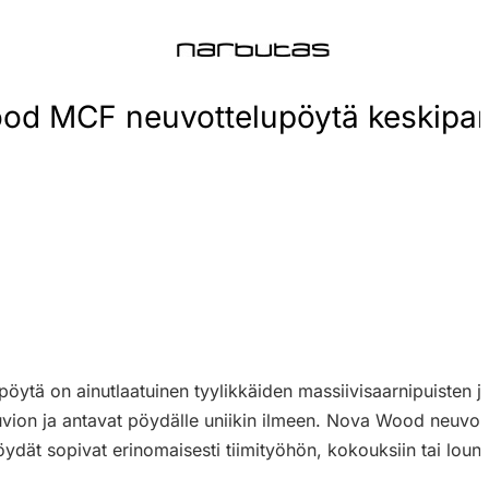
d MCF neuvottelupöytä keskipanee
tä on ainutlaatuinen tyylikkäiden massiivisaarnipuisten ja
vion ja antavat pöydälle uniikin ilmeen. Nova Wood neuvotte
öydät sopivat erinomaisesti tiimityöhön, kokouksiin tai louna