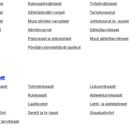
ot
Kokouspöydänjalat
Työpöydänjalat
at
Sähköpöydän rungot
Tarjoiluvaunut
et
Muut pöytien varusteet
Johtokourut ja -suojat
t
Näytönvarret
Sähkötarvikkeet
Pistorasiat ja jatkojohdot
Muut sähkötarvikkeet
Pöytään kiinnitettävät laatikot
eet
aapit
Toimistokaapit
Liukuovikaapit
Rulokaapit
Apteekkarinkaapit
Laatikostot
Lehti- ja esitetelineet
llyt
Senkit ja tv-tasot
Sisustushyllyt
 tarvikkeet