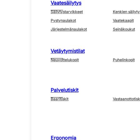
Vaatesäilytys
Säilytystarvikkeet
Kenkien säilyty
Pystynaulakot
Vaatekaapit
Järjestelmänaulakot
Seinäkoukut
Vetäytymistilat
Neuvottelukopit
Puhelinkopit
Palvelutiskit
Baaritiskit
Vastaanottotisk
Ergonomia