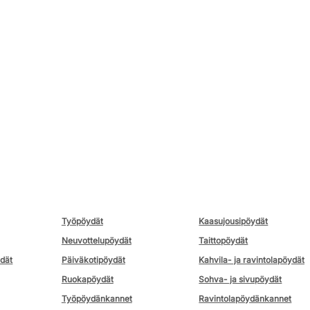
Työpöydät
Kaasujousipöydät
Neuvottelupöydät
Taittopöydät
ydät
Päiväkotipöydät
Kahvila- ja ravintolapöydät
Ruokapöydät
Sohva- ja sivupöydät
Työpöydänkannet
Ravintolapöydänkannet