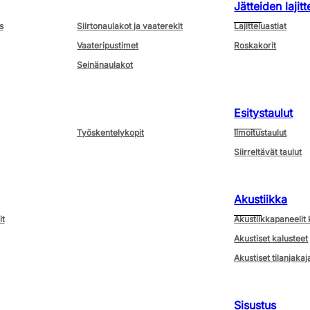
Jätteiden lajitt
s
Siirtonaulakot ja vaaterekit
Lajitteluastiat
Vaateripustimet
Roskakorit
Seinänaulakot
Esitystaulut
Työskentelykopit
Ilmoitustaulut
Siirreltävät taulut
Akustiikka
it
Akustiikkapaneelit 
Akustiset kalusteet
Akustiset tilanjakaj
Sisustus