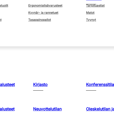
atuolit
Ergonomialisävarusteet
Tarjoiluastiat
Kyynär- ja rannetuet
Matot
t
Tasapainopallot
Tyynyt
kalusteet
Kirjasto
Konferenssitila
lusteet
Neuvottelutilan
Oleskelutilan j