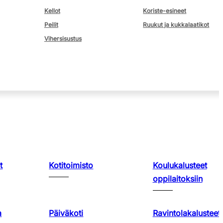
Kellot
Koriste-esineet
Peilit
Ruukut ja kukkalaatikot
Vihersisustus
t
Kotitoimisto
Koulukalusteet
oppilaitoksiin
a
Päiväkoti
Ravintolakalusteet