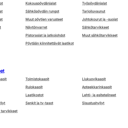
ot
Kokouspöydänjalat
Työpöydänjalat
at
Sähköpöydän rungot
Tarjoiluvaunut
et
Muut pöytien varusteet
Johtokourut ja -suojat
t
Näytönvarret
Sähkötarvikkeet
Pistorasiat ja jatkojohdot
Muut sähkötarvikkeet
Pöytään kiinnitettävät laatikot
eet
aapit
Toimistokaapit
Liukuovikaapit
Rulokaapit
Apteekkarinkaapit
Laatikostot
Lehti- ja esitetelineet
llyt
Senkit ja tv-tasot
Sisustushyllyt
 tarvikkeet