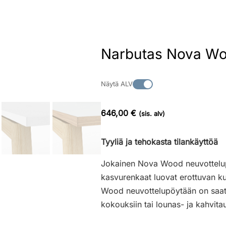
Narbutas Nova Woo
Näytä ALV
646,00 €
(sis. alv)
Tyyliä ja tehokasta tilankäyttöä
Jokainen Nova Wood neuvottelupöy
kasvurenkaat luovat erottuvan ku
Wood neuvottelupöytään on saatavi
kokouksiin tai lounas- ja kahvitau