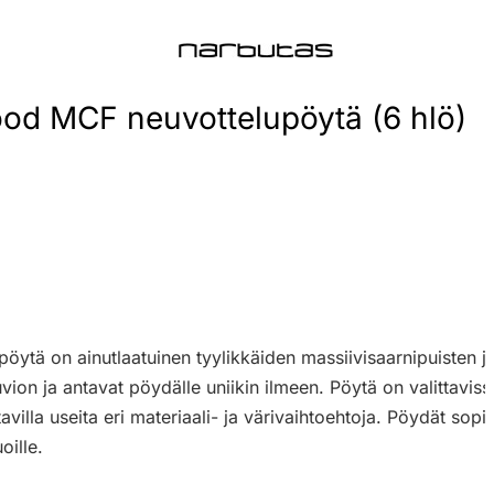
d MCF neuvottelupöytä (6 hlö)
tä on ainutlaatuinen tyylikkäiden massiivisaarnipuisten ja
vion ja antavat pöydälle uniikin ilmeen. Pöytä on valittavi
lla useita eri materiaali- ja värivaihtoehtoja. Pöydät sopiv
oille.