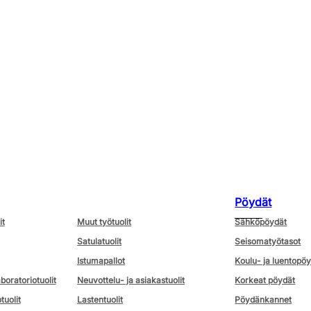
Pöydät
it
Muut työtuolit
Sähköpöydät
Satulatuolit
Seisomatyötasot
Istumapallot
Koulu- ja luentopö
aboratoriotuolit
Neuvottelu- ja asiakastuolit
Korkeat pöydät
tuolit
Lastentuolit
Pöydänkannet