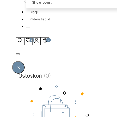
Showroomit
Blogi
Yhteystiedot
0
0
Ostoskori
(0)