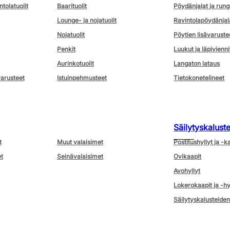
ntolatuolit
Baarituolit
Pöydänjalat ja rung
Lounge- ja nojatuolit
Ravintolapöydänjal
Nojatuolit
Pöytien lisävaruste
Penkit
Luukut ja läpivienni
Aurinkotuolit
Langaton lataus
varusteet
Istuinpehmusteet
Tietokonetelineet
Säilytyskalust
t
Muut valaisimet
Postitushyllyt ja -k
t
Seinävalaisimet
Ovikaapit
Avohyllyt
Lokerokaapit ja -hy
Säilytyskalusteiden