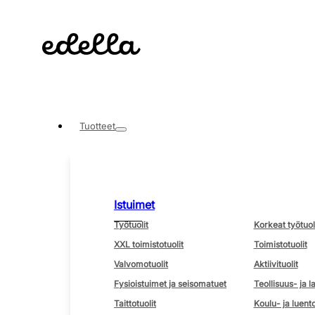
Tuotteet
Istuimet
Työtuolit
Korkeat työtuol
XXL toimistotuolit
Toimistotuolit
Valvomotuolit
Aktiivituolit
Fysioistuimet ja seisomatuet
Teollisuus- ja l
Taittotuolit
Koulu- ja luento