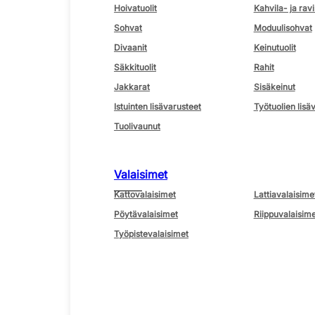
Hoivatuolit
Kahvila- ja ravi
Sohvat
Moduulisohvat
Divaanit
Keinutuolit
Säkkituolit
Rahit
Jakkarat
Sisäkeinut
Istuinten lisävarusteet
Työtuolien lisä
Tuolivaunut
Valaisimet
Kattovalaisimet
Lattiavalaisime
Pöytävalaisimet
Riippuvalaisime
Työpistevalaisimet