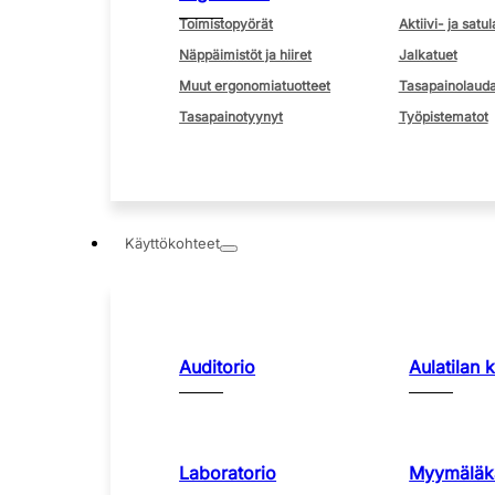
Toimistopyörät
Aktiivi- ja satul
Näppäimistöt ja hiiret
Jalkatuet
Muut ergonomiatuotteet
Tasapainolauda
Tasapainotyynyt
Työpistematot
Käyttökohteet
Auditorio
Aulatilan 
Laboratorio
Myymäläka