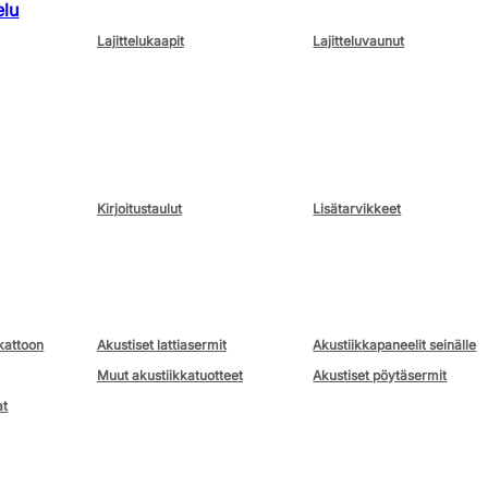
elu
Lajittelukaapit
Lajitteluvaunut
Kirjoitustaulut
Lisätarvikkeet
kattoon
Akustiset lattiasermit
Akustiikkapaneelit seinälle
Muut akustiikkatuotteet
Akustiset pöytäsermit
at