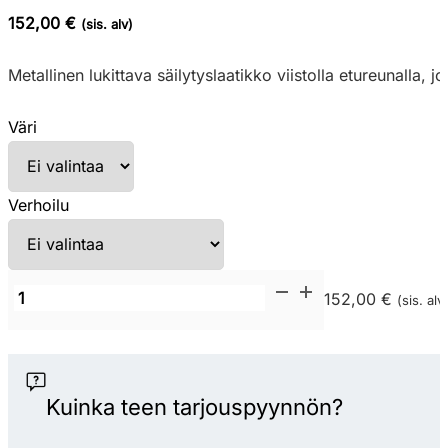
152,00 €
(sis. alv)
Metallinen lukittava säilytyslaatikko viistolla etureunalla, 
Väri
Verhoilu
Narbutas
152,00 €
(sis. alv
Easy
1
säilytyslaatikko
määrä
Kuinka teen tarjouspyynnön?