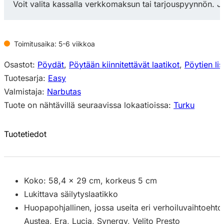
Voit valita kassalla verkkomaksun tai tarjouspyynnön. J
Toimitusaika: 5-6 viikkoa
Osastot:
Pöydät
,
Pöytään kiinnitettävät laatikot
,
Pöytien li
Tuotesarja:
Easy
Valmistaja:
Narbutas
Tuote on nähtävillä seuraavissa lokaatioissa:
Turku
Tuotetiedot
Koko: 58,4 x 29 cm, korkeus 5 cm
Lukittava säilytyslaatikko
Huopapohjallinen, jossa useita eri verhoiluvaihtoehto
Austea, Era, Lucia, Synergy, Velito Presto