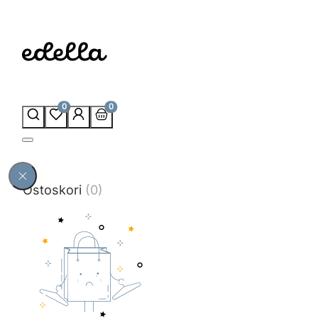
0
0
Ostoskori
(0)