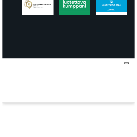
Tietosuojaseloste
Peruuttaminen
Projektimyynnin
toimitus- ja sopimusehdot
Käyttö- ja
toimitusehdot
Palautus ja reklamaatiot