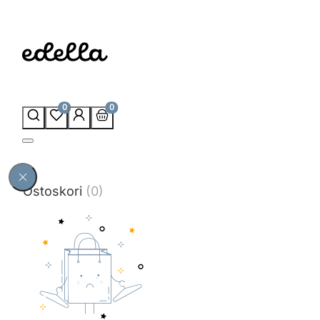
0
0
Ostoskori
(0)