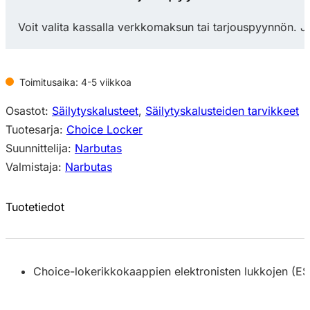
ohjelmointiavain
määrä
Voit valita kassalla verkkomaksun tai tarjouspyynnön. J
Toimitusaika: 4-5 viikkoa
Osastot:
Säilytyskalusteet
,
Säilytyskalusteiden tarvikkeet
Tuotesarja:
Choice Locker
Suunnittelija:
Narbutas
Valmistaja:
Narbutas
Tuotetiedot
Choice-lokerikkokaappien elektronisten lukkojen (ES