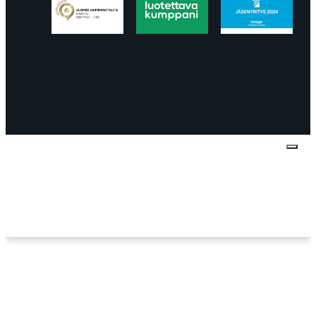
Tietosuojaseloste
Peruuttaminen
Projektimyynnin
toimitus- ja sopimusehdot
Käyttö- ja
toimitusehdot
Palautus ja reklamaatiot