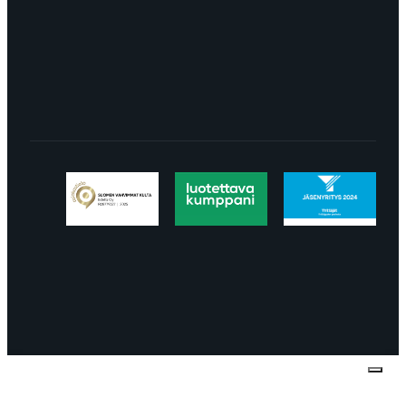
LÖYDÄT MEIDÄT SOMESTA
Tietosuojaseloste
Peruuttaminen
Projektimyynnin
toimitus- ja sopimusehdot
Käyttö- ja
toimitusehdot
Palautus ja reklamaatiot