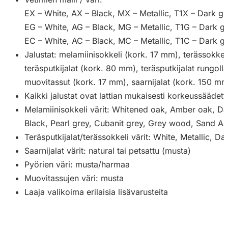
EX – White, AX – Black, MX – Metallic, T1X – Dark gr
EG – White, AG – Black, MG – Metallic, T1G – Dark g
EC – White, AC – Black, MC – Metallic, T1C – Dark g
Jalustat: melamiinisokkeli (kork. 17 mm), terässokke
teräsputkijalat (kork. 80 mm), teräsputkijalat rungol
muovitassut (kork. 17 mm), saarnijalat (kork. 150 m
Kaikki jalustat ovat lattian mukaisesti korkeussäädett
Melamiinisokkeli värit: Whitened oak, Amber oak, Da
Black, Pearl grey, Cubanit grey, Grey wood, Sand A
Teräsputkijalat/terässokkeli värit: White, Metallic, Da
Saarnijalat värit: natural tai petsattu (musta)
Pyörien väri: musta/harmaa
Muovitassujen väri: musta
Laaja valikoima erilaisia lisävarusteita