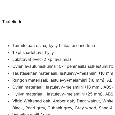
Tuotetiedot
Toimitetaan osina, kysy hintaa asennettuna
1 kpl säädettävä hylly
Lukittavat ovet (2 kpl avaimia)
Ovien avautumiskulma 107° pehmeällä sulkeutumistoi
Taustaseinän materiaali: lastulevy+melamiini (18 mm)
Rungon materiaali: lastulevy+melamiini (18 mm), AB
Ovien materiaali: lastulevy+melamiini (18 mm), ABS-
Hyllyn materiaali: lastulevy+melamiini (25 mm), ABS
Värit: Whitened oak, Amber oak, Dark walnut, White,
Black, Pearl grey, Cubanit grey, Grey wood, Sand A
Vetimien malli / väri: