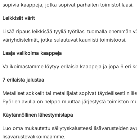
sopivia kaappeja, jotka sopivat parhaiten toimistotilaasi.
Leikkisät värit
Lisää ripaus leikkisää tyyliä työtilasi tuomalla enemmän vä
väriyhdistelmät, jotka sulautuvat kauniisti toimistoosi.
Laaja valikoima kaappeja
Valikoimastamme löytyy erilaisia kaappeja ja jopa 6 eri kor
7 erilaista jalustaa
Metalliset sokkelit tai metallijalat sopivat täydellisesti nii
Pyörien avulla on helppo muuttaa järjestystä toimiston muu
Käytännöllinen lähestymistapa
Luo oma mukautettu säilytyskalusteesi lisävarusteiden avul
lisävarustevalikoimaamme.