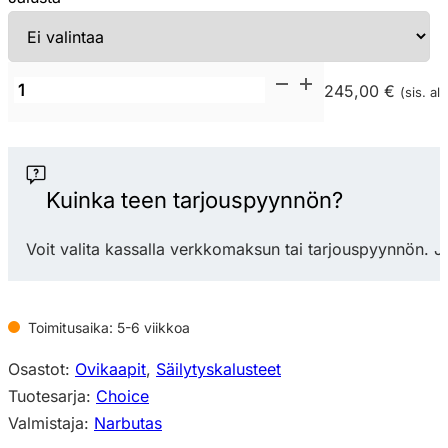
Narbutas
245,00 €
(sis. alv
Choice
80
ovikaappi
(1
Kuinka teen tarjouspyynnön?
hylly)
määrä
Voit valita kassalla verkkomaksun tai tarjouspyynnön. J
Toimitusaika: 5-6 viikkoa
Osastot:
Ovikaapit
,
Säilytyskalusteet
Tuotesarja:
Choice
Valmistaja:
Narbutas