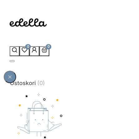
0
0
Ostoskori
(0)