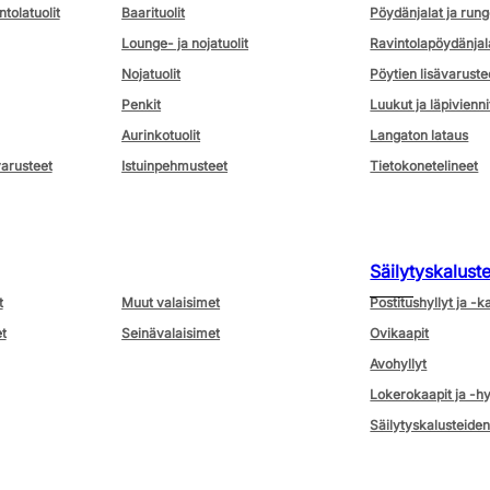
ntolatuolit
Baarituolit
Pöydänjalat ja rung
Lounge- ja nojatuolit
Ravintolapöydänjal
Nojatuolit
Pöytien lisävaruste
Penkit
Luukut ja läpivienni
Aurinkotuolit
Langaton lataus
varusteet
Istuinpehmusteet
Tietokonetelineet
Säilytyskalust
t
Muut valaisimet
Postitushyllyt ja -k
t
Seinävalaisimet
Ovikaapit
Avohyllyt
Lokerokaapit ja -hy
Säilytyskalusteiden