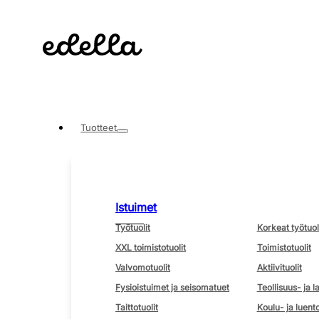
Tuotteet
Istuimet
Työtuolit
Korkeat työtuol
XXL toimistotuolit
Toimistotuolit
Valvomotuolit
Aktiivituolit
Fysioistuimet ja seisomatuet
Teollisuus- ja l
Taittotuolit
Koulu- ja luento