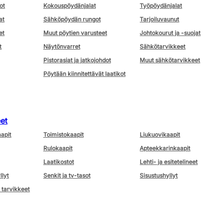
ot
Kokouspöydänjalat
Työpöydänjalat
at
Sähköpöydän rungot
Tarjoiluvaunut
et
Muut pöytien varusteet
Johtokourut ja -suojat
t
Näytönvarret
Sähkötarvikkeet
Pistorasiat ja jatkojohdot
Muut sähkötarvikkeet
Pöytään kiinnitettävät laatikot
eet
aapit
Toimistokaapit
Liukuovikaapit
Rulokaapit
Apteekkarinkaapit
Laatikostot
Lehti- ja esitetelineet
llyt
Senkit ja tv-tasot
Sisustushyllyt
 tarvikkeet