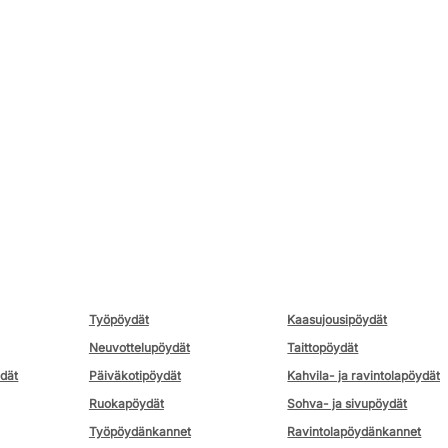
Työpöydät
Kaasujousipöydät
Neuvottelupöydät
Taittopöydät
ydät
Päiväkotipöydät
Kahvila- ja ravintolapöydät
Ruokapöydät
Sohva- ja sivupöydät
Työpöydänkannet
Ravintolapöydänkannet