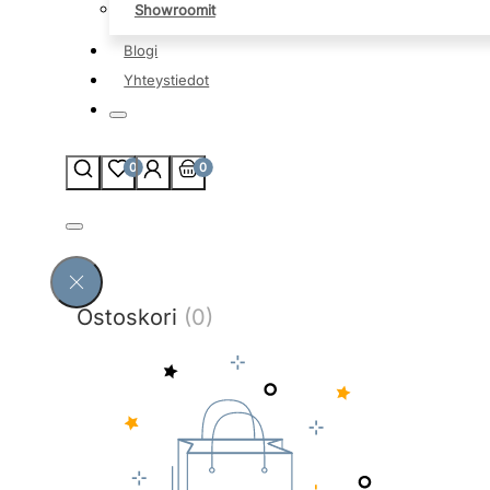
Showroomit
Blogi
Yhteystiedot
0
0
Ostoskori
(0)