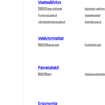
Vaatesäilytys
Säilytystarvikkeet
Kenkien säilyty
Pystynaulakot
Vaatekaapit
Järjestelmänaulakot
Seinäkoukut
Vetäytymistilat
Neuvottelukopit
Puhelinkopit
Palvelutiskit
Baaritiskit
Vastaanottotisk
Ergonomia