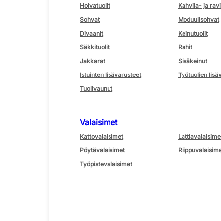
Hoivatuolit
Kahvila- ja ravi
Sohvat
Moduulisohvat
Divaanit
Keinutuolit
Säkkituolit
Rahit
Jakkarat
Sisäkeinut
Istuinten lisävarusteet
Työtuolien lisä
Tuolivaunut
Valaisimet
Kattovalaisimet
Lattiavalaisime
Pöytävalaisimet
Riippuvalaisime
Työpistevalaisimet