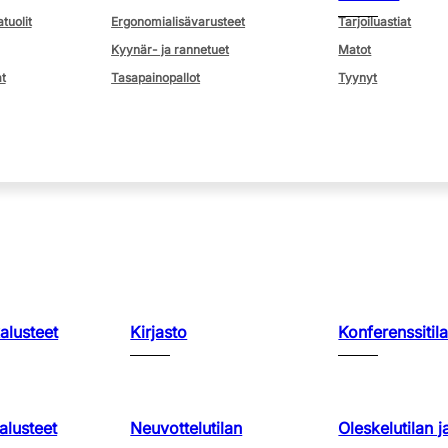
atuolit
Ergonomialisävarusteet
Tarjoiluastiat
Kyynär- ja rannetuet
Matot
t
Tasapainopallot
Tyynyt
kalusteet
Kirjasto
Konferenssitila
lusteet
Neuvottelutilan
Oleskelutilan j