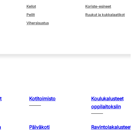
Kellot
Koriste-esineet
Peilit
Ruukut ja kukkalaatikot
Vihersisustus
t
Kotitoimisto
Koulukalusteet
oppilaitoksiin
a
Päiväkoti
Ravintolakalusteet