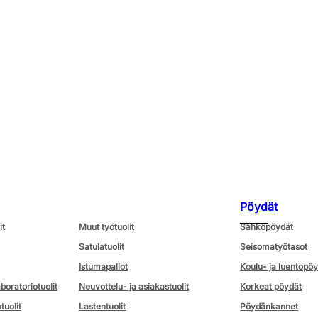
Pöydät
it
Muut työtuolit
Sähköpöydät
Satulatuolit
Seisomatyötasot
Istumapallot
Koulu- ja luentopö
aboratoriotuolit
Neuvottelu- ja asiakastuolit
Korkeat pöydät
tuolit
Lastentuolit
Pöydänkannet