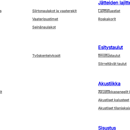
Jätteiden lajitt
s
Siirtonaulakot ja vaaterekit
Lajitteluastiat
Vaateripustimet
Roskakorit
Seinänaulakot
Esitystaulut
Työskentelykopit
Ilmoitustaulut
Siirreltävät taulut
Akustiikka
it
Akustiikkapaneelit 
Akustiset kalusteet
Akustiset tilanjakaj
Sisustus