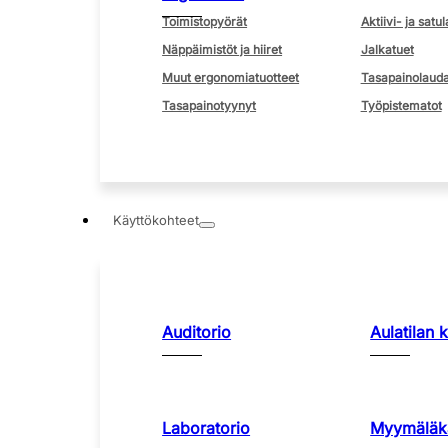
Toimistopyörät
Aktiivi- ja satul
Näppäimistöt ja hiiret
Jalkatuet
Muut ergonomiatuotteet
Tasapainolauda
Tasapainotyynyt
Työpistematot
Käyttökohteet
Auditorio
Aulatilan 
Laboratorio
Myymäläka