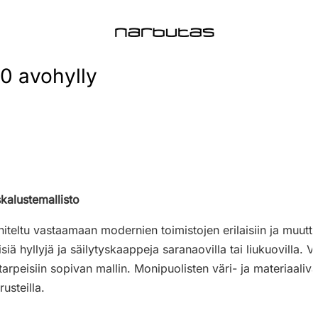
0 avohylly
kalustemallisto
iteltu vastaamaan modernien toimistojen erilaisiin ja muuttuvi
isiä hyllyjä ja säilytyskaappeja saranaovilla tai liukuovilla. Vo
 tarpeisiin sopivan mallin. Monipuolisten väri- ja materiaali
rusteilla.