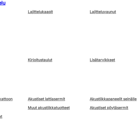
elu
Lajittelukaapit
Lajitteluvaunut
Kirjoitustaulut
Lisätarvikkeet
kattoon
Akustiset lattiasermit
Akustiikkapaneelit seinälle
Muut akustiikkatuotteet
Akustiset pöytäsermit
at