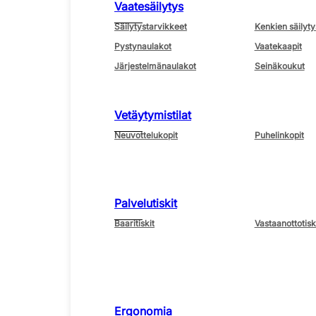
Vaatesäilytys
Säilytystarvikkeet
Kenkien säilyty
Pystynaulakot
Vaatekaapit
Järjestelmänaulakot
Seinäkoukut
Vetäytymistilat
Neuvottelukopit
Puhelinkopit
Palvelutiskit
Baaritiskit
Vastaanottotisk
Ergonomia