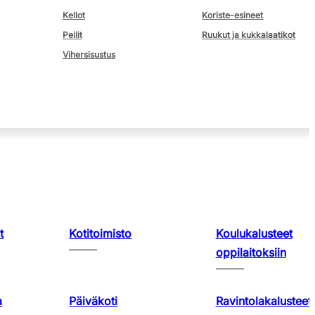
Kellot
Koriste-esineet
Peilit
Ruukut ja kukkalaatikot
Vihersisustus
t
Kotitoimisto
Koulukalusteet
oppilaitoksiin
a
Päiväkoti
Ravintolakalusteet