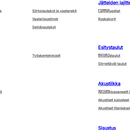
Jätteiden lajitt
s
Siirtonaulakot ja vaaterekit
Lajitteluastiat
Vaateripustimet
Roskakorit
Seinänaulakot
Esitystaulut
Työskentelykopit
Ilmoitustaulut
Siirreltävät taulut
Akustiikka
it
Akustiikkapaneelit 
Akustiset kalusteet
Akustiset tilanjakaj
Sisustus