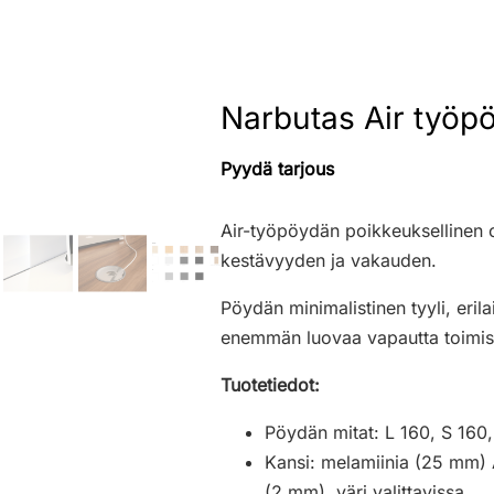
Narbutas Air työpö
Pyydä tarjous
Air-työpöydän poikkeuksellinen o
kestävyyden ja vakauden.
Pöydän minimalistinen tyyli, eril
enemmän luovaa vapautta toimistot
Tuotetiedot:
Pöydän mitat: L 160, S 160
Kansi: melamiinia (25 mm)
(2 mm), väri valittavissa