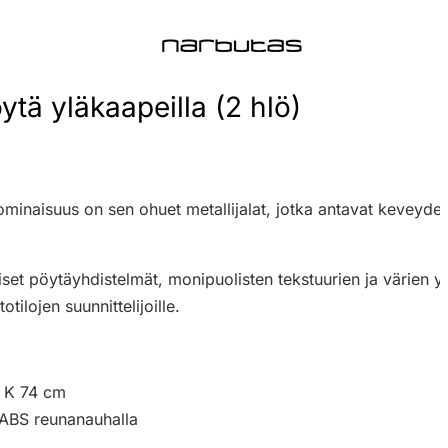
ytä yläkaapeilla (2 hlö)
minaisuus on sen ohuet metallijalat, jotka antavat keveyde
aiset pöytäyhdistelmät, monipuolisten tekstuurien ja värien 
ilojen suunnittelijoille.
, K 74 cm
 ABS reunanauhalla