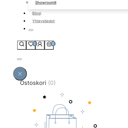
Showroomit
Blogi
Yhteystiedot
0
0
Ostoskori
(0)