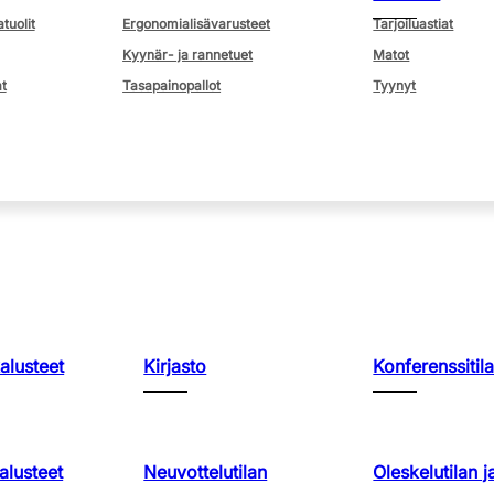
atuolit
Ergonomialisävarusteet
Tarjoiluastiat
Kyynär- ja rannetuet
Matot
t
Tasapainopallot
Tyynyt
kalusteet
Kirjasto
Konferenssitila
lusteet
Neuvottelutilan
Oleskelutilan j