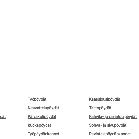
Työpöydät
Kaasujousipöydät
Neuvottelupöydät
Taittopöydät
ydät
Päiväkotipöydät
Kahvila- ja ravintolapöydät
Ruokapöydät
Sohva- ja sivupöydät
Työpöydänkannet
Ravintolapöydänkannet