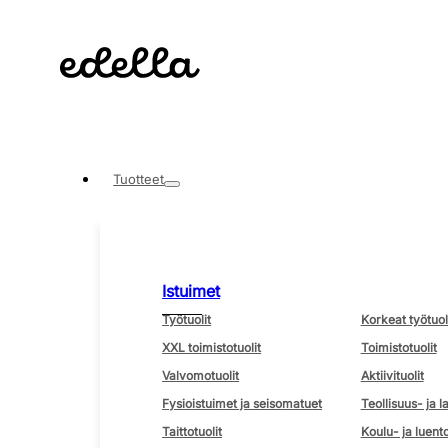
Tuotteet
Istuimet
Työtuolit
Korkeat työtuol
XXL toimistotuolit
Toimistotuolit
Valvomotuolit
Aktiivituolit
Fysioistuimet ja seisomatuet
Teollisuus- ja l
Taittotuolit
Koulu- ja luento