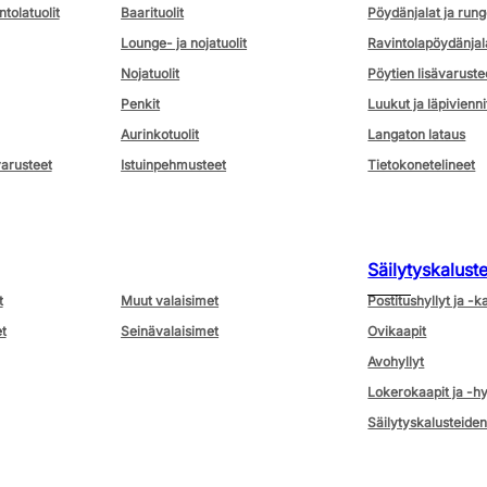
ntolatuolit
Baarituolit
Pöydänjalat ja rung
Lounge- ja nojatuolit
Ravintolapöydänjal
Nojatuolit
Pöytien lisävaruste
Penkit
Luukut ja läpivienni
Aurinkotuolit
Langaton lataus
varusteet
Istuinpehmusteet
Tietokonetelineet
Säilytyskalust
t
Muut valaisimet
Postitushyllyt ja -k
t
Seinävalaisimet
Ovikaapit
Avohyllyt
Lokerokaapit ja -hy
Säilytyskalusteiden