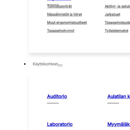
Toimistopyörät
Aktiivi- ja satul
Näppäimistöt ja hiiret
Jalkatuet
Muut ergonomiatuotteet
Tasapainolauda
Tasapainotyynyt
Työpistematot
Käyttökohteet
Auditorio
Aulatilan 
Laboratorio
Myymäläka