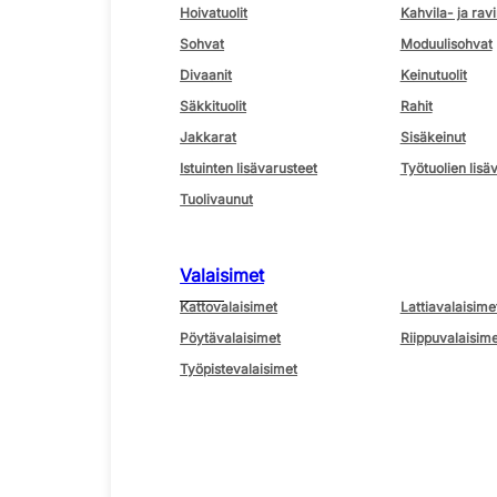
Hoivatuolit
Kahvila- ja ravi
Sohvat
Moduulisohvat
Divaanit
Keinutuolit
Säkkituolit
Rahit
Jakkarat
Sisäkeinut
Istuinten lisävarusteet
Työtuolien lisä
Tuolivaunut
Valaisimet
Kattovalaisimet
Lattiavalaisime
Pöytävalaisimet
Riippuvalaisime
Työpistevalaisimet