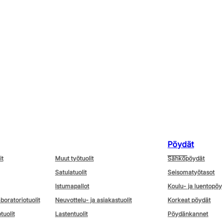
Pöydät
it
Muut työtuolit
Sähköpöydät
Satulatuolit
Seisomatyötasot
Istumapallot
Koulu- ja luentopö
aboratoriotuolit
Neuvottelu- ja asiakastuolit
Korkeat pöydät
tuolit
Lastentuolit
Pöydänkannet