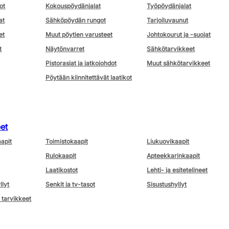
ot
Kokouspöydänjalat
Työpöydänjalat
at
Sähköpöydän rungot
Tarjoiluvaunut
et
Muut pöytien varusteet
Johtokourut ja -suojat
t
Näytönvarret
Sähkötarvikkeet
Pistorasiat ja jatkojohdot
Muut sähkötarvikkeet
Pöytään kiinnitettävät laatikot
eet
aapit
Toimistokaapit
Liukuovikaapit
Rulokaapit
Apteekkarinkaapit
Laatikostot
Lehti- ja esitetelineet
llyt
Senkit ja tv-tasot
Sisustushyllyt
 tarvikkeet