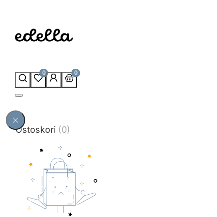
0
0
Ostoskori
(0)