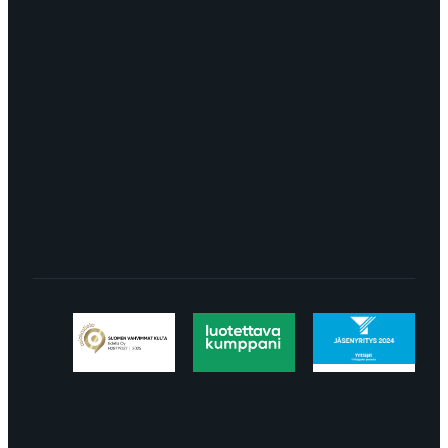
myynti@edella.fi
044 242
8113
TURKU Logomo Byrå Junakatu 9 20100
Turku
LÖYDÄT MEIDÄT SOMESTA
Tietosuojaseloste
Peruuttaminen
Projektimyynnin
toimitus- ja sopimusehdot
Käyttö- ja