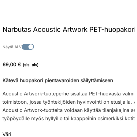
Narbutas Acoustic Artwork PET-huopakori
Näytä ALV
69,00 €
(sis. alv)
Kätevä huopakori pientavaroiden säilyttämiseen
Acoustic Artwork-tuoteperhe sisältää PET-huovasta valmistet
toimistoon, jossa työntekijöiden hyvinvointi on etusijalla
Acoustic Artwork-tuotteita voidaan käyttää tilanjakajina sekä
työpöydälle myös hyllyille tai kaappeihin esimerkiksi kotit
Väri