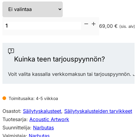
Narbutas
69,00 €
(sis. alv)
Acoustic
Artwork
PET-
huopakori
Kuinka teen tarjouspyynnön?
määrä
Voit valita kassalla verkkomaksun tai tarjouspyynnön. J
Toimitusaika: 4-5 viikkoa
Osastot:
Säilytyskalusteet
,
Säilytyskalusteiden tarvikkeet
Tuotesarja:
Acoustic Artwork
Suunnittelija:
Narbutas
Valmistaja:
Narbutas