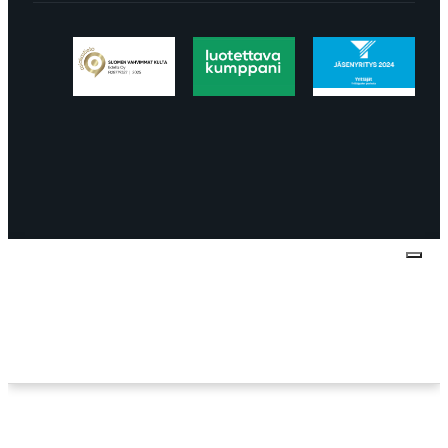
Tietosuojaseloste
Peruuttaminen
Projektimyynnin
toimitus- ja sopimusehdot
Käyttö- ja
toimitusehdot
Palautus ja reklamaatiot