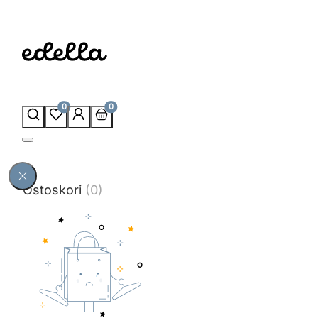
0
0
Ostoskori
(0)