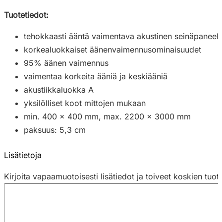
Tuotetiedot:
tehokkaasti ääntä vaimentava akustinen seinäpaneeli
korkealuokkaiset äänenvaimennusominaisuudet
95% äänen vaimennus
vaimentaa korkeita ääniä ja keskiääniä
akustiikkaluokka A
yksilölliset koot mittojen mukaan
min. 400 × 400 mm, max. 2200 × 3000 mm
paksuus: 5,3 cm
Lisätietoja
Kirjoita vapaamuotoisesti lisätiedot ja toiveet koskien tuot