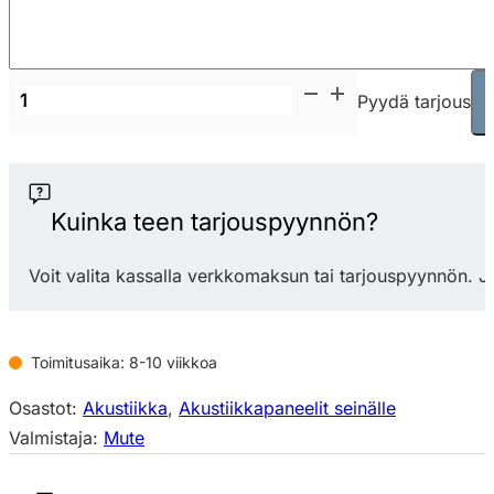
Mute
Pyydä tarjous
Print
akustinen
valokuva
seinäpaneeli
Kuinka teen tarjouspyynnön?
määrä
Voit valita kassalla verkkomaksun tai tarjouspyynnön. J
Toimitusaika: 8-10 viikkoa
Osastot:
Akustiikka
,
Akustiikkapaneelit seinälle
Valmistaja:
Mute