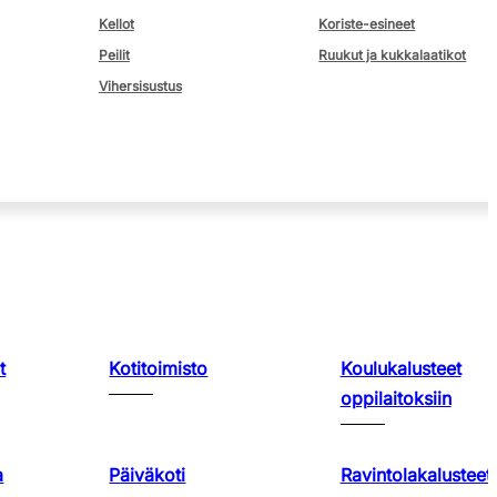
Kellot
Koriste-esineet
Peilit
Ruukut ja kukkalaatikot
Vihersisustus
t
Kotitoimisto
Koulukalusteet
oppilaitoksiin
a
Päiväkoti
Ravintolakalusteet