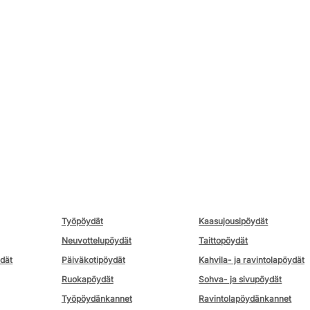
Työpöydät
Kaasujousipöydät
Neuvottelupöydät
Taittopöydät
ydät
Päiväkotipöydät
Kahvila- ja ravintolapöydät
Ruokapöydät
Sohva- ja sivupöydät
Työpöydänkannet
Ravintolapöydänkannet