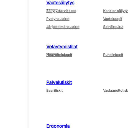
Vaatesäilytys
Säilytystarvikkeet
Kenkien säilyty
Pystynaulakot
Vaatekaapit
Järjestelmänaulakot
Seinäkoukut
Vetäytymistilat
Neuvottelukopit
Puhelinkopit
Palvelutiskit
Baaritiskit
Vastaanottotisk
Ergonomia