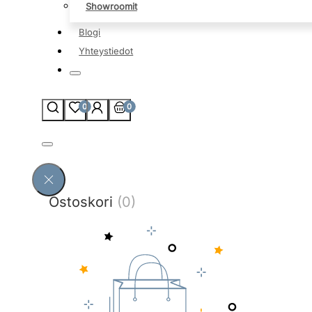
Showroomit
Blogi
Yhteystiedot
0
0
Ostoskori
(0)