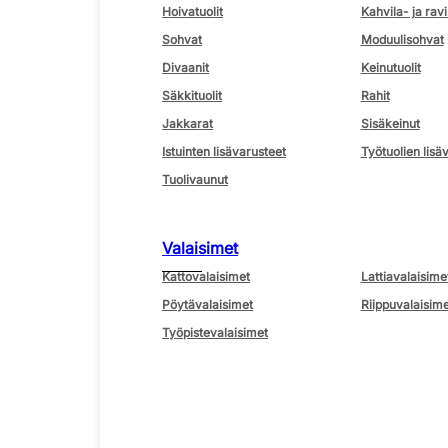
Hoivatuolit
Kahvila- ja ravi
Sohvat
Moduulisohvat
Divaanit
Keinutuolit
Säkkituolit
Rahit
Jakkarat
Sisäkeinut
Istuinten lisävarusteet
Työtuolien lisä
Tuolivaunut
Valaisimet
Kattovalaisimet
Lattiavalaisime
Pöytävalaisimet
Riippuvalaisime
Työpistevalaisimet