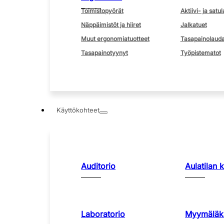
Toimistopyörät
Aktiivi- ja satul
Näppäimistöt ja hiiret
Jalkatuet
Muut ergonomiatuotteet
Tasapainolauda
Tasapainotyynyt
Työpistematot
Käyttökohteet
Auditorio
Aulatilan 
Laboratorio
Myymäläka