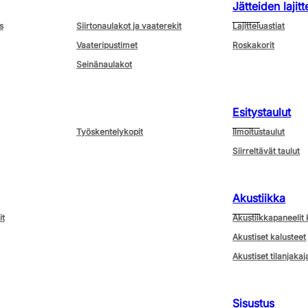
Jätteiden lajitt
s
Siirtonaulakot ja vaaterekit
Lajitteluastiat
Vaateripustimet
Roskakorit
Seinänaulakot
Esitystaulut
Työskentelykopit
Ilmoitustaulut
Siirreltävät taulut
Akustiikka
it
Akustiikkapaneelit 
Akustiset kalusteet
Akustiset tilanjakaj
Sisustus