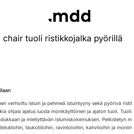
chair tuoli ristikkojalka pyörillä
ilaan
n verhoiltu istuin ja pehmeä istuintyyny sekä pyörivä ristikk
ia ohjasi ajatus luoda monikäyttöinen ja ajaton tuoli. Tuolin
laadukkaan ja miellyttävän istumiskokemuksen. Pelkistetyn mu
lutilohin, taukotiloihin, ravintoloihin, kahviloihin ja moniin mu