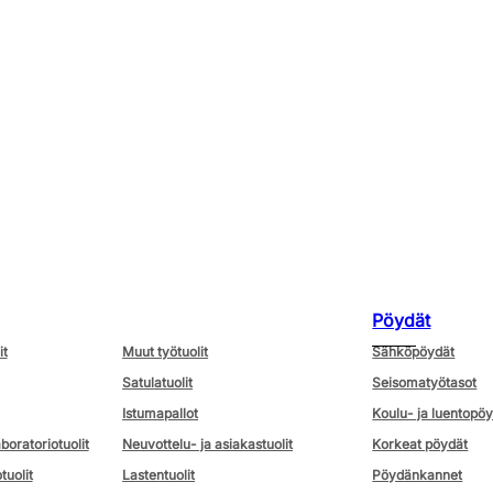
Pöydät
it
Muut työtuolit
Sähköpöydät
Satulatuolit
Seisomatyötasot
Istumapallot
Koulu- ja luentopö
aboratoriotuolit
Neuvottelu- ja asiakastuolit
Korkeat pöydät
tuolit
Lastentuolit
Pöydänkannet