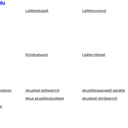
elu
Lajittelukaapit
Lajitteluvaunut
Kirjoitustaulut
Lisätarvikkeet
kattoon
Akustiset lattiasermit
Akustiikkapaneelit seinälle
Muut akustiikkatuotteet
Akustiset pöytäsermit
at