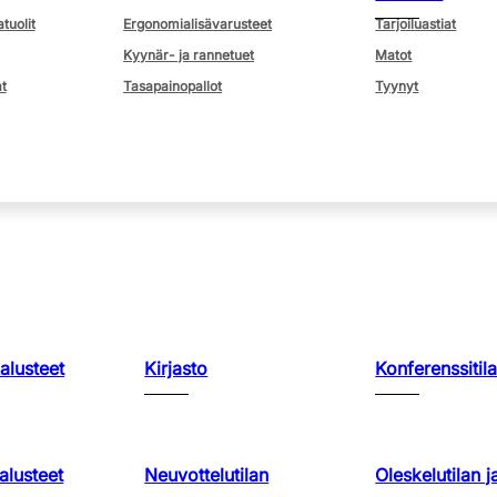
atuolit
Ergonomialisävarusteet
Tarjoiluastiat
Kyynär- ja rannetuet
Matot
t
Tasapainopallot
Tyynyt
kalusteet
Kirjasto
Konferenssitila
lusteet
Neuvottelutilan
Oleskelutilan j