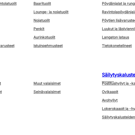
ntolatuolit
Baarituolit
Pöydänjalat ja rung
Lounge- ja nojatuolit
Ravintolapöydänjal
Nojatuolit
Pöytien lisävaruste
Penkit
Luukut ja läpivienni
Aurinkotuolit
Langaton lataus
varusteet
Istuinpehmusteet
Tietokonetelineet
Säilytyskalust
t
Muut valaisimet
Postitushyllyt ja -k
t
Seinävalaisimet
Ovikaapit
Avohyllyt
Lokerokaapit ja -hy
Säilytyskalusteiden