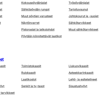
ot
Kokouspöydänjalat
Työpöydänjalat
at
Sähköpöydän rungot
Tarjoiluvaunut
et
Muut pöytien varusteet
Johtokourut ja -suojat
t
Näytönvarret
Sähkötarvikkeet
Pistorasiat ja jatkojohdot
Muut sähkötarvikkeet
Pöytään kiinnitettävät laatikot
eet
aapit
Toimistokaapit
Liukuovikaapit
Rulokaapit
Apteekkarinkaapit
Laatikostot
Lehti- ja esitetelineet
llyt
Senkit ja tv-tasot
Sisustushyllyt
 tarvikkeet