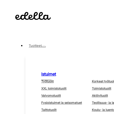
Tuotteet
Istuimet
Työtuolit
Korkeat työtuol
XXL toimistotuolit
Toimistotuolit
Valvomotuolit
Aktiivituolit
Fysioistuimet ja seisomatuet
Teollisuus- ja l
Taittotuolit
Koulu- ja luento