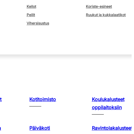
Kellot
Koriste-esineet
Peilit
Ruukut ja kukkalaatikot
Vihersisustus
t
Kotitoimisto
Koulukalusteet
oppilaitoksiin
a
Päiväkoti
Ravintolakalusteet