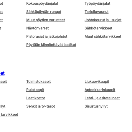
ot
Kokouspöydänjalat
Työpöydänjalat
at
Sähköpöydän rungot
Tarjoiluvaunut
et
Muut pöytien varusteet
Johtokourut ja -suojat
t
Näytönvarret
Sähkötarvikkeet
Pistorasiat ja jatkojohdot
Muut sähkötarvikkeet
Pöytään kiinnitettävät laatikot
eet
aapit
Toimistokaapit
Liukuovikaapit
Rulokaapit
Apteekkarinkaapit
Laatikostot
Lehti- ja esitetelineet
llyt
Senkit ja tv-tasot
Sisustushyllyt
 tarvikkeet