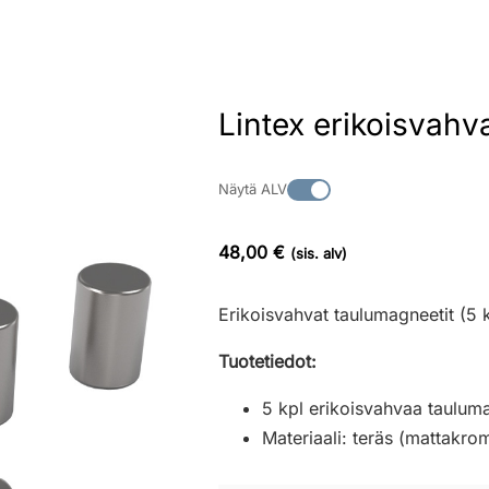
Lintex erikoisvahv
Näytä ALV
48,00 €
(sis. alv)
Erikoisvahvat taulumagneetit (5 kpl
Tuotetiedot:
5 kpl erikoisvahvaa taulum
Materiaali: teräs (mattakrom