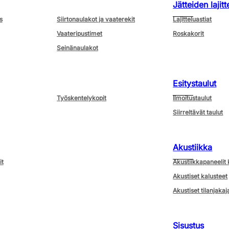
Jätteiden lajitt
s
Siirtonaulakot ja vaaterekit
Lajitteluastiat
Vaateripustimet
Roskakorit
Seinänaulakot
Esitystaulut
Työskentelykopit
Ilmoitustaulut
Siirreltävät taulut
Akustiikka
it
Akustiikkapaneelit 
Akustiset kalusteet
Akustiset tilanjakaj
Sisustus