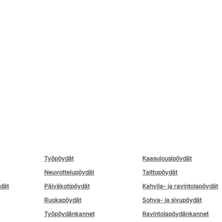
Työpöydät
Kaasujousipöydät
Neuvottelupöydät
Taittopöydät
ydät
Päiväkotipöydät
Kahvila- ja ravintolapöydät
Ruokapöydät
Sohva- ja sivupöydät
Työpöydänkannet
Ravintolapöydänkannet