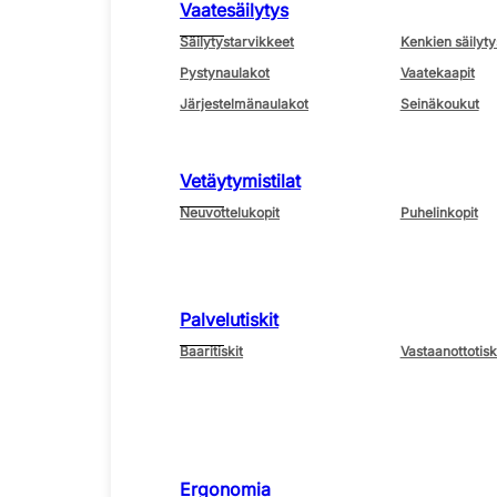
Vaatesäilytys
Säilytystarvikkeet
Kenkien säilyty
Pystynaulakot
Vaatekaapit
Järjestelmänaulakot
Seinäkoukut
Vetäytymistilat
Neuvottelukopit
Puhelinkopit
Palvelutiskit
Baaritiskit
Vastaanottotisk
Ergonomia