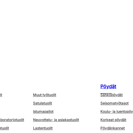
Pöydät
it
Muut työtuolit
Sähköpöydät
Satulatuolit
Seisomatyötasot
Istumapallot
Koulu- ja luentopö
aboratoriotuolit
Neuvottelu- ja asiakastuolit
Korkeat pöydät
tuolit
Lastentuolit
Pöydänkannet