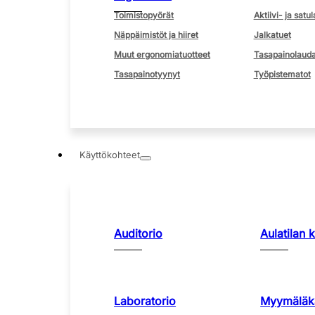
Toimistopyörät
Aktiivi- ja satul
Näppäimistöt ja hiiret
Jalkatuet
Muut ergonomiatuotteet
Tasapainolauda
Tasapainotyynyt
Työpistematot
Käyttökohteet
Auditorio
Aulatilan 
Laboratorio
Myymäläka