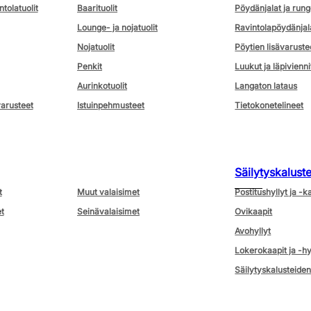
ntolatuolit
Baarituolit
Pöydänjalat ja rung
Lounge- ja nojatuolit
Ravintolapöydänjal
Nojatuolit
Pöytien lisävaruste
Penkit
Luukut ja läpivienni
Aurinkotuolit
Langaton lataus
varusteet
Istuinpehmusteet
Tietokonetelineet
Säilytyskalust
t
Muut valaisimet
Postitushyllyt ja -k
t
Seinävalaisimet
Ovikaapit
Avohyllyt
Lokerokaapit ja -hy
Säilytyskalusteiden