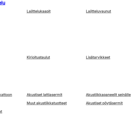
elu
Lajittelukaapit
Lajitteluvaunut
Kirjoitustaulut
Lisätarvikkeet
kattoon
Akustiset lattiasermit
Akustiikkapaneelit seinälle
Muut akustiikkatuotteet
Akustiset pöytäsermit
at