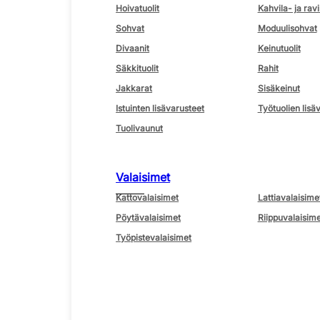
Hoivatuolit
Kahvila- ja ravi
Sohvat
Moduulisohvat
Divaanit
Keinutuolit
Säkkituolit
Rahit
Jakkarat
Sisäkeinut
Istuinten lisävarusteet
Työtuolien lisä
Tuolivaunut
Valaisimet
Kattovalaisimet
Lattiavalaisime
Pöytävalaisimet
Riippuvalaisime
Työpistevalaisimet