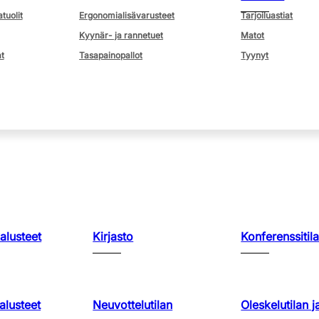
atuolit
Ergonomialisävarusteet
Tarjoiluastiat
Kyynär- ja rannetuet
Matot
t
Tasapainopallot
Tyynyt
kalusteet
Kirjasto
Konferenssitila
lusteet
Neuvottelutilan
Oleskelutilan j