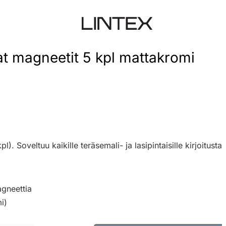
at magneetit 5 kpl mattakromi
). Soveltuu kaikille teräsemali- ja lasipintaisille kirjoitustaul
agneettia
i)