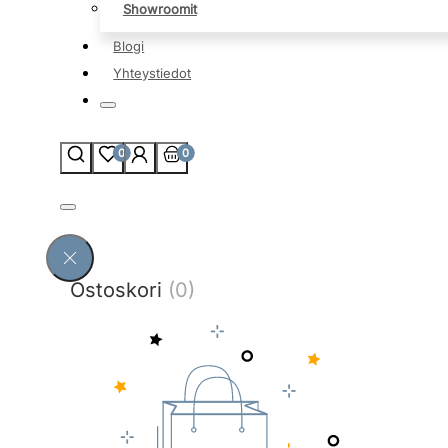
Showroomit
Blogi
Yhteystiedot
0
0
Ostoskori
(0)