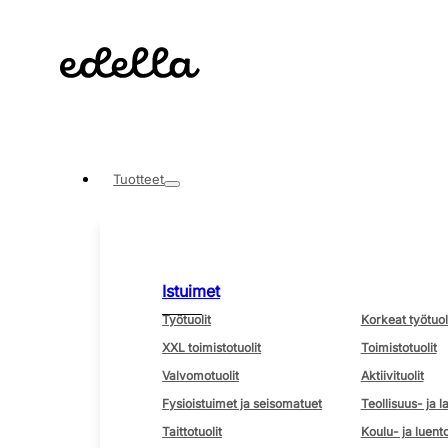
Tuotteet
Istuimet
Työtuolit
Korkeat työtuol
XXL toimistotuolit
Toimistotuolit
Valvomotuolit
Aktiivituolit
Fysioistuimet ja seisomatuet
Teollisuus- ja l
Taittotuolit
Koulu- ja luento