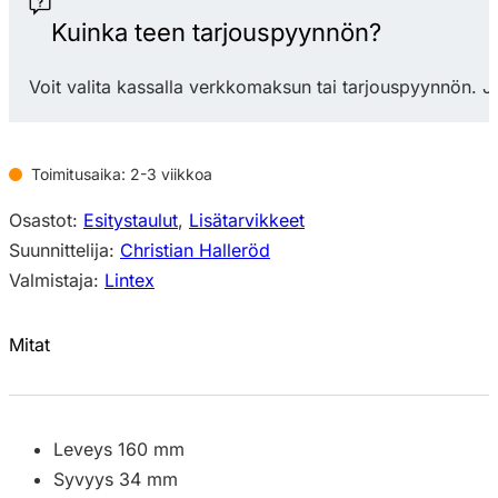
määrä
Kuinka teen tarjouspyynnön?
Voit valita kassalla verkkomaksun tai tarjouspyynnön. J
Toimitusaika: 2-3 viikkoa
Osastot:
Esitystaulut
,
Lisätarvikkeet
Suunnittelija:
Christian Halleröd
Valmistaja:
Lintex
Mitat
Leveys 160 mm
Syvyys 34 mm