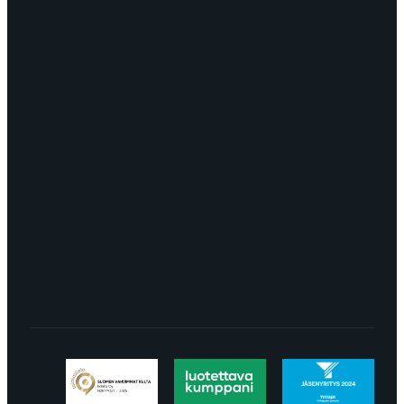
OTA YHTEYTTÄ
myynti@edella.fi
044 242
8113
TURKU Logomo Byrå Junakatu 9 20100
Turku
LÖYDÄT MEIDÄT SOMESTA