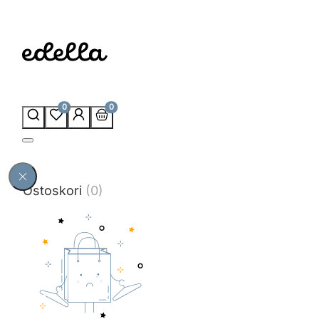
0
0
Ostoskori
(0)