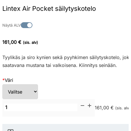
Lintex Air Pocket säilytyskotelo
Näytä ALV
161,00 €
(sis. alv)
Tyylikäs ja siro kynien sekä pyyhkimen säilytyskotelo, jok
saatavana mustana tai valkoisena. Kiinnitys seinään.
*
Väri
Lintex
161,00 €
(sis. alv)
Air
Pocket
säilytyskotelo