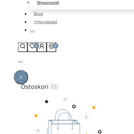
Showroomit
Blogi
Yhteystiedot
0
0
Ostoskori
(0)