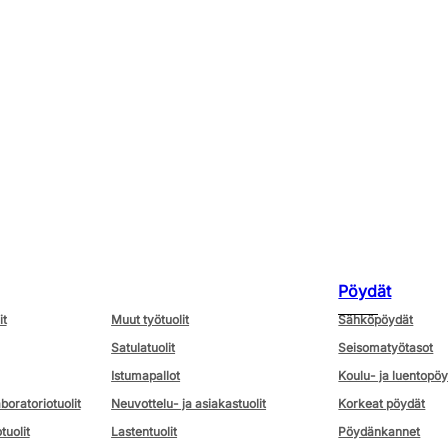
Pöydät
it
Muut työtuolit
Sähköpöydät
Satulatuolit
Seisomatyötasot
Istumapallot
Koulu- ja luentopö
aboratoriotuolit
Neuvottelu- ja asiakastuolit
Korkeat pöydät
tuolit
Lastentuolit
Pöydänkannet