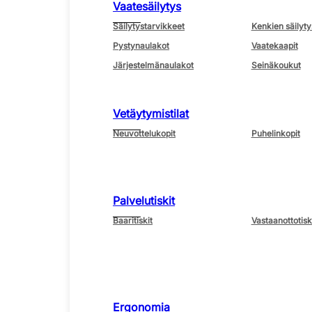
Vaatesäilytys
Säilytystarvikkeet
Kenkien säilyty
Pystynaulakot
Vaatekaapit
Järjestelmänaulakot
Seinäkoukut
Vetäytymistilat
Neuvottelukopit
Puhelinkopit
Palvelutiskit
Baaritiskit
Vastaanottotisk
Ergonomia