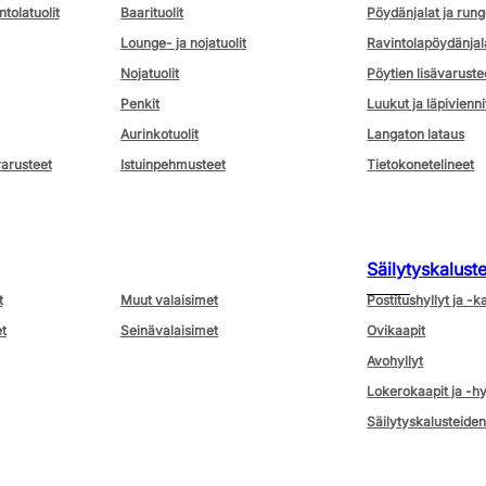
ntolatuolit
Baarituolit
Pöydänjalat ja rung
Lounge- ja nojatuolit
Ravintolapöydänjal
Nojatuolit
Pöytien lisävaruste
Penkit
Luukut ja läpivienni
Aurinkotuolit
Langaton lataus
varusteet
Istuinpehmusteet
Tietokonetelineet
Säilytyskalust
t
Muut valaisimet
Postitushyllyt ja -k
t
Seinävalaisimet
Ovikaapit
Avohyllyt
Lokerokaapit ja -hy
Säilytyskalusteiden