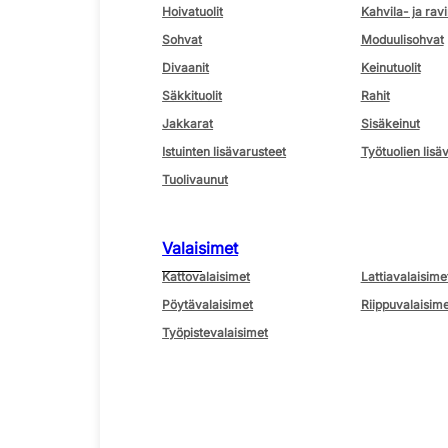
Hoivatuolit
Kahvila- ja ravi
Sohvat
Moduulisohvat
Divaanit
Keinutuolit
Säkkituolit
Rahit
Jakkarat
Sisäkeinut
Istuinten lisävarusteet
Työtuolien lisä
Tuolivaunut
Valaisimet
Kattovalaisimet
Lattiavalaisime
Pöytävalaisimet
Riippuvalaisime
Työpistevalaisimet