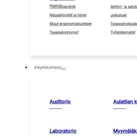
Toimistopyörät
Aktiivi- ja satul
Näppäimistöt ja hiiret
Jalkatuet
Muut ergonomiatuotteet
Tasapainolauda
Tasapainotyynyt
Työpistematot
Käyttökohteet
Auditorio
Aulatilan 
Laboratorio
Myymäläka