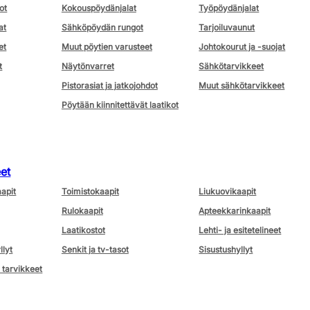
ot
Kokouspöydänjalat
Työpöydänjalat
at
Sähköpöydän rungot
Tarjoiluvaunut
et
Muut pöytien varusteet
Johtokourut ja -suojat
t
Näytönvarret
Sähkötarvikkeet
Pistorasiat ja jatkojohdot
Muut sähkötarvikkeet
Pöytään kiinnitettävät laatikot
eet
aapit
Toimistokaapit
Liukuovikaapit
Rulokaapit
Apteekkarinkaapit
Laatikostot
Lehti- ja esitetelineet
llyt
Senkit ja tv-tasot
Sisustushyllyt
 tarvikkeet