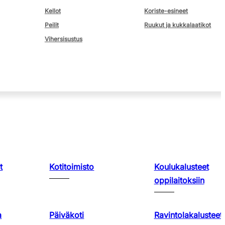
Kellot
Koriste-esineet
Peilit
Ruukut ja kukkalaatikot
Vihersisustus
t
Kotitoimisto
Koulukalusteet
oppilaitoksiin
a
Päiväkoti
Ravintolakalusteet