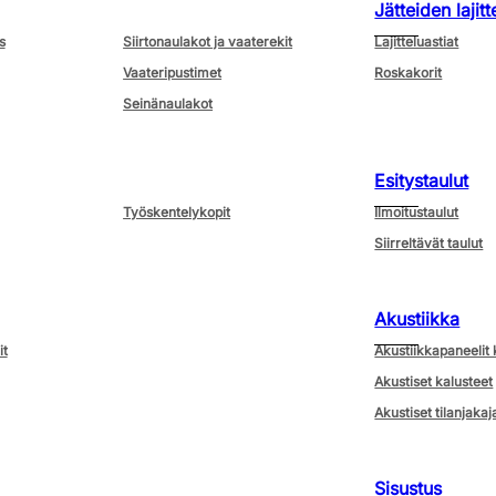
Jätteiden lajitt
s
Siirtonaulakot ja vaaterekit
Lajitteluastiat
Vaateripustimet
Roskakorit
Seinänaulakot
Esitystaulut
Työskentelykopit
Ilmoitustaulut
Siirreltävät taulut
Akustiikka
it
Akustiikkapaneelit 
Akustiset kalusteet
Akustiset tilanjakaj
Sisustus