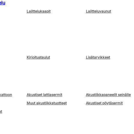
elu
Lajittelukaapit
Lajitteluvaunut
Kirjoitustaulut
Lisätarvikkeet
kattoon
Akustiset lattiasermit
Akustiikkapaneelit seinälle
Muut akustiikkatuotteet
Akustiset pöytäsermit
at