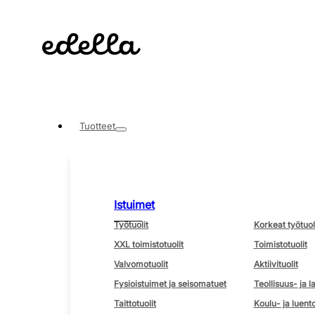
Tuotteet
Istuimet
Työtuolit
Korkeat työtuol
XXL toimistotuolit
Toimistotuolit
Valvomotuolit
Aktiivituolit
Fysioistuimet ja seisomatuet
Teollisuus- ja l
Taittotuolit
Koulu- ja luento