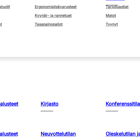
atuolit
Ergonomialisävarusteet
Tarjoiluastiat
Kyynär- ja rannetuet
Matot
t
Tasapainopallot
Tyynyt
kalusteet
Kirjasto
Konferenssitila
lusteet
Neuvottelutilan
Oleskelutilan j