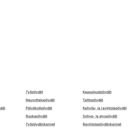
Työpöydät
Kaasujousipöydät
Neuvottelupöydät
Taittopöydät
ydät
Päiväkotipöydät
Kahvila- ja ravintolapöydät
Ruokapöydät
Sohva- ja sivupöydät
Työpöydänkannet
Ravintolapöydänkannet