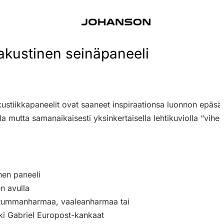
kustinen seinäpaneeli
akustiikkapaneelit ovat saaneet inspiraationsa luonnon epäs
la mutta samanaikaisesti yksinkertaisella lehtikuviolla “vi
nen paneeli
n avulla
, tummanharmaa, vaaleanharmaa tai
ki Gabriel Europost-kankaat