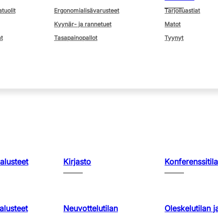
atuolit
Ergonomialisävarusteet
Tarjoiluastiat
Kyynär- ja rannetuet
Matot
t
Tasapainopallot
Tyynyt
kalusteet
Kirjasto
Konferenssitila
lusteet
Neuvottelutilan
Oleskelutilan j