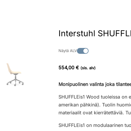
Interstuhl SHUFFL
Näytä ALV
554,00 €
(sis. alv)
Monipuolinen valinta joka tilant
SHUFFLEis1 Wood tuoleissa on erg
amerikan pähkinä). Tuolin huomiot
materiaalit ovat kierrätettäviä. T
SHUFFLEis1 on modulaarinen tuoli