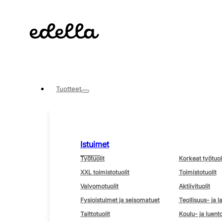
Tuotteet
Istuimet
Työtuolit
Korkeat työtuol
XXL toimistotuolit
Toimistotuolit
Valvomotuolit
Aktiivituolit
Fysioistuimet ja seisomatuet
Teollisuus- ja l
Taittotuolit
Koulu- ja luento