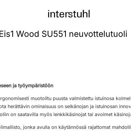
Eis1 Wood SU551 neuvottelutuoli
eeseen ja työympäristöön
onomisesti muotoiltu puusta valmistettu istuinosa kolmella 
a herättävin ominaisuus on selkänojan ja istuinosan innovati
uoliin on saatavilla myös lenkkikäsinojat tai avoimet käsinoja
mallisto, jonka avulla on käytännössä rajattomat mahdolli