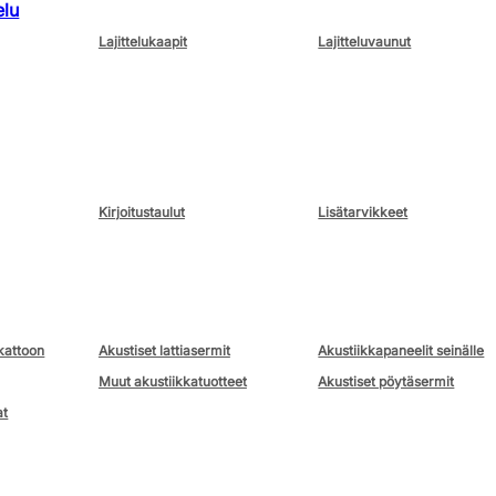
elu
Lajittelukaapit
Lajitteluvaunut
Kirjoitustaulut
Lisätarvikkeet
kattoon
Akustiset lattiasermit
Akustiikkapaneelit seinälle
Muut akustiikkatuotteet
Akustiset pöytäsermit
at