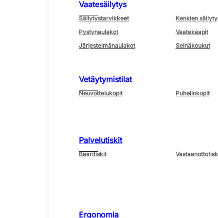
Vaatesäilytys
Säilytystarvikkeet
Kenkien säilyty
Pystynaulakot
Vaatekaapit
Järjestelmänaulakot
Seinäkoukut
Vetäytymistilat
Neuvottelukopit
Puhelinkopit
Palvelutiskit
Baaritiskit
Vastaanottotisk
Ergonomia