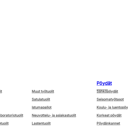
Pöydät
it
Muut työtuolit
Sähköpöydät
Satulatuolit
Seisomatyötasot
Istumapallot
Koulu- ja luentopö
aboratoriotuolit
Neuvottelu- ja asiakastuolit
Korkeat pöydät
tuolit
Lastentuolit
Pöydänkannet