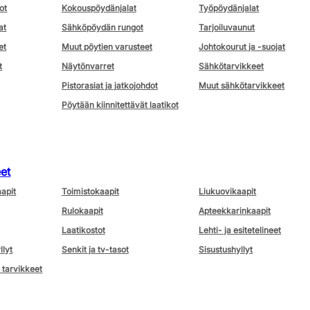
ot
Kokouspöydänjalat
Työpöydänjalat
at
Sähköpöydän rungot
Tarjoiluvaunut
et
Muut pöytien varusteet
Johtokourut ja -suojat
t
Näytönvarret
Sähkötarvikkeet
Pistorasiat ja jatkojohdot
Muut sähkötarvikkeet
Pöytään kiinnitettävät laatikot
eet
aapit
Toimistokaapit
Liukuovikaapit
Rulokaapit
Apteekkarinkaapit
Laatikostot
Lehti- ja esitetelineet
llyt
Senkit ja tv-tasot
Sisustushyllyt
 tarvikkeet