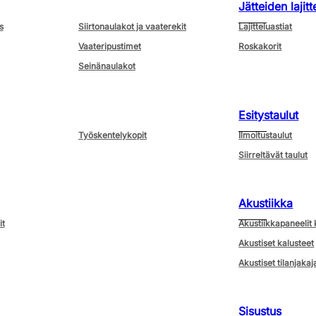
Jätteiden lajitt
s
Siirtonaulakot ja vaaterekit
Lajitteluastiat
Vaateripustimet
Roskakorit
Seinänaulakot
Esitystaulut
Työskentelykopit
Ilmoitustaulut
Siirreltävät taulut
Akustiikka
it
Akustiikkapaneelit 
Akustiset kalusteet
Akustiset tilanjakaj
Sisustus