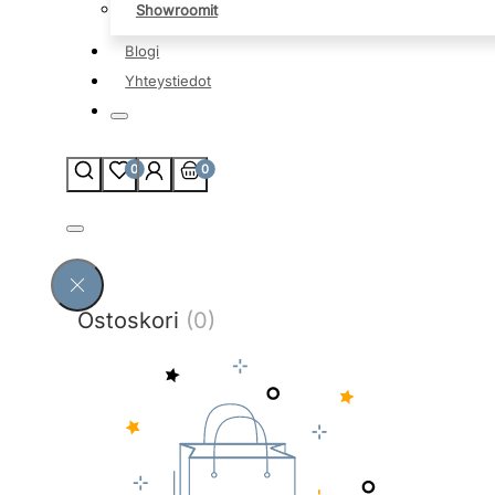
Showroomit
Blogi
Yhteystiedot
0
0
Ostoskori
(0)