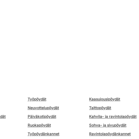
Työpöydät
Kaasujousipöydät
Neuvottelupöydät
Taittopöydät
ydät
Päiväkotipöydät
Kahvila- ja ravintolapöydät
Ruokapöydät
Sohva- ja sivupöydät
Työpöydänkannet
Ravintolapöydänkannet