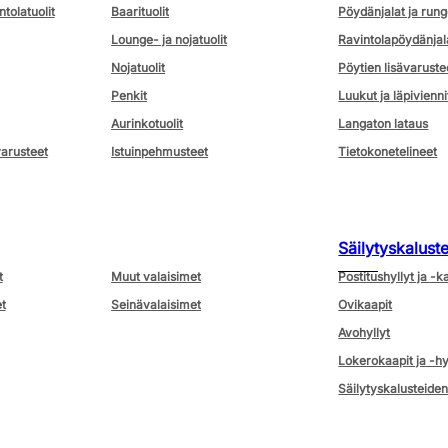
ntolatuolit
Baarituolit
Pöydänjalat ja rung
Lounge- ja nojatuolit
Ravintolapöydänjal
Nojatuolit
Pöytien lisävaruste
Penkit
Luukut ja läpivienni
Aurinkotuolit
Langaton lataus
varusteet
Istuinpehmusteet
Tietokonetelineet
Säilytyskalust
t
Muut valaisimet
Postitushyllyt ja -k
t
Seinävalaisimet
Ovikaapit
Avohyllyt
Lokerokaapit ja -hy
Säilytyskalusteiden