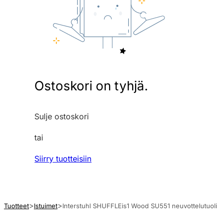
Ostoskori on tyhjä.
Sulje ostoskori
tai
Siirry tuotteisiin
Tuotteet
Istuimet
Interstuhl SHUFFLEis1 Wood SU551 neuvottelutuoli