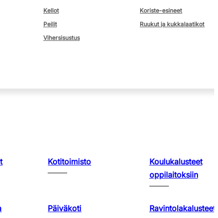
Kellot
Koriste-esineet
Peilit
Ruukut ja kukkalaatikot
Vihersisustus
t
Kotitoimisto
Koulukalusteet
oppilaitoksiin
a
Päiväkoti
Ravintolakalusteet