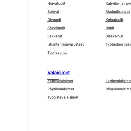
Hoivatuolit
Kahvila- ja ravi
Sohvat
Moduulisohvat
Divaanit
Keinutuolit
Säkkituolit
Rahit
Jakkarat
Sisäkeinut
Istuinten lisävarusteet
Työtuolien lisä
Tuolivaunut
Valaisimet
Kattovalaisimet
Lattiavalaisime
Pöytävalaisimet
Riippuvalaisime
Työpistevalaisimet