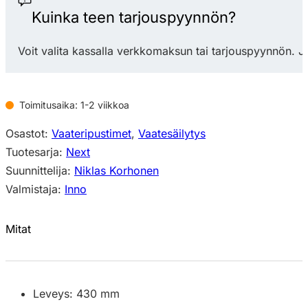
määrä
Kuinka teen tarjouspyynnön?
Voit valita kassalla verkkomaksun tai tarjouspyynnön. J
Toimitusaika: 1-2 viikkoa
Osastot:
Vaateripustimet
,
Vaatesäilytys
Tuotesarja:
Next
Suunnittelija:
Niklas Korhonen
Valmistaja:
Inno
Mitat
Leveys: 430 mm