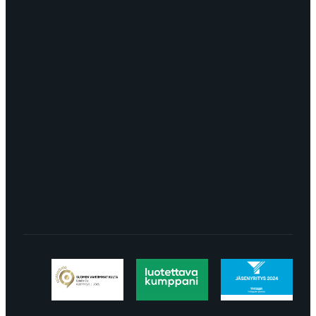
OTA YHTEYTTÄ
myynti@edella.fi
044 242
8113
TURKU Logomo Byrå Junakatu 9 20100
Turku
LÖYDÄT MEIDÄT SOMESTA