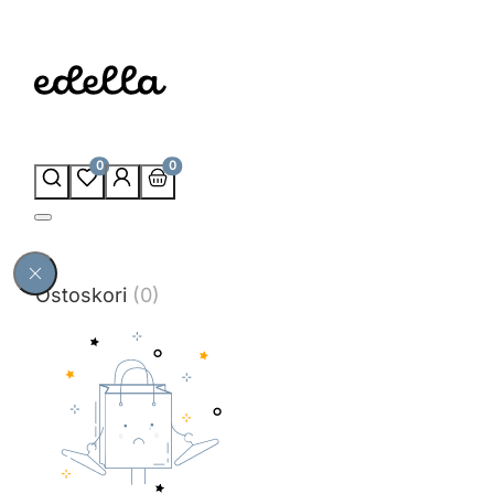
0
0
Ostoskori
(0)