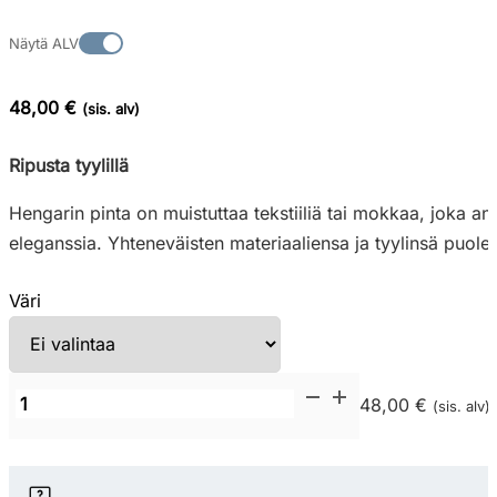
Näytä ALV
48,00 €
(sis. alv)
Ripusta tyylillä
Hengarin pinta on muistuttaa tekstiiliä tai mokkaa, joka an
eleganssia. Yhteneväisten materiaaliensa ja tyylinsä puol
Väri
Inno
48,00 €
(sis. alv)
Next-
R
vaateripustin