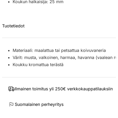
Koukun halkaisija: 25 mm
Tuotetiedot
Materiaali: maalattua tai petsattua koivuvaneria
Värit: musta, valkoinen, harmaa, havanna (vaalean r
Koukku kromattua terästä
Ilmainen toimitus yli 250€ verkkokauppatilauksiin
Suomalainen perheyritys