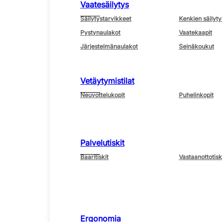
Vaatesäilytys
Säilytystarvikkeet
Kenkien säilyty
Pystynaulakot
Vaatekaapit
Järjestelmänaulakot
Seinäkoukut
Vetäytymistilat
Neuvottelukopit
Puhelinkopit
Palvelutiskit
Baaritiskit
Vastaanottotisk
Ergonomia