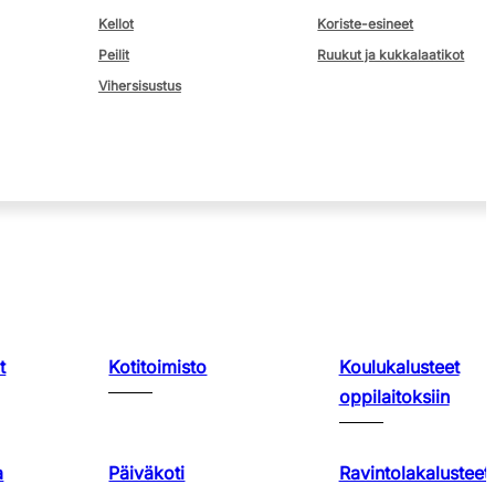
Kellot
Koriste-esineet
Peilit
Ruukut ja kukkalaatikot
Vihersisustus
t
Kotitoimisto
Koulukalusteet
oppilaitoksiin
a
Päiväkoti
Ravintolakalusteet