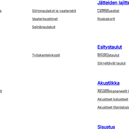
Jätteiden lajitt
s
Siirtonaulakot ja vaaterekit
Lajitteluastiat
Vaateripustimet
Roskakorit
Seinänaulakot
Esitystaulut
Työskentelykopit
Ilmoitustaulut
Siirreltävät taulut
Akustiikka
it
Akustiikkapaneelit 
Akustiset kalusteet
Akustiset tilanjakaj
Sisustus