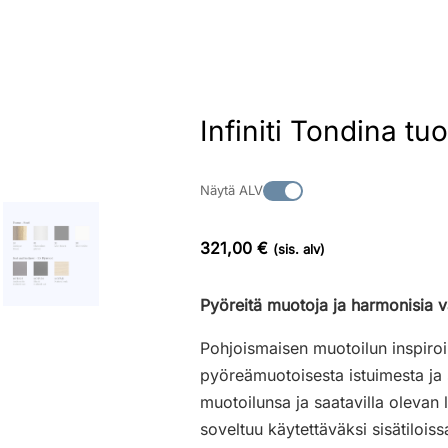
Infiniti Tondina tuo
Näytä ALV
321,00 €
(sis. alv)
Pyöreitä muotoja ja harmonisia v
Pohjoismaisen muotoilun inspiro
pyöreämuotoisesta istuimesta ja 
muotoilunsa ja saatavilla olevan 
soveltuu käytettäväksi sisätilois