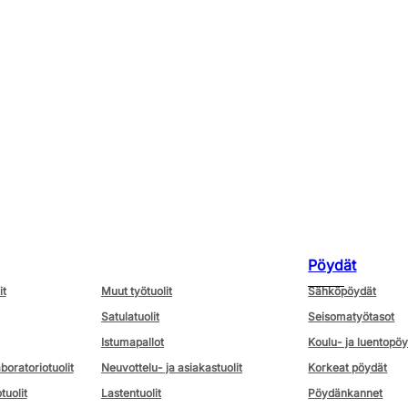
Pöydät
it
Muut työtuolit
Sähköpöydät
Satulatuolit
Seisomatyötasot
Istumapallot
Koulu- ja luentopö
aboratoriotuolit
Neuvottelu- ja asiakastuolit
Korkeat pöydät
tuolit
Lastentuolit
Pöydänkannet