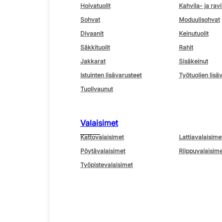
Hoivatuolit
Kahvila- ja ravi
Sohvat
Moduulisohvat
Divaanit
Keinutuolit
Säkkituolit
Rahit
Jakkarat
Sisäkeinut
Istuinten lisävarusteet
Työtuolien lisä
Tuolivaunut
Valaisimet
Kattovalaisimet
Lattiavalaisime
Pöytävalaisimet
Riippuvalaisime
Työpistevalaisimet