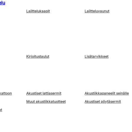
elu
Lajittelukaapit
Lajitteluvaunut
Kirjoitustaulut
Lisätarvikkeet
kattoon
Akustiset lattiasermit
Akustiikkapaneelit seinälle
Muut akustiikkatuotteet
Akustiset pöytäsermit
at