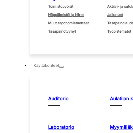
Toimistopyörät
Aktiivi- ja satul
Näppäimistöt ja hiiret
Jalkatuet
Muut ergonomiatuotteet
Tasapainolauda
Tasapainotyynyt
Työpistematot
Käyttökohteet
Auditorio
Aulatilan 
Laboratorio
Myymäläka