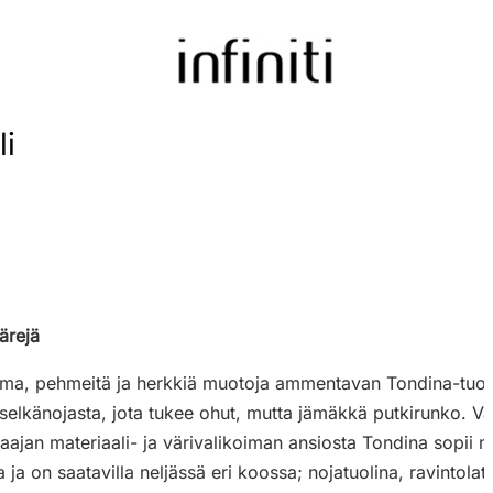
li
ärejä
ima, pehmeitä ja herkkiä muotoja ammentavan Tondina-tuot
selkänojasta, jota tukee ohut, mutta jämäkkä putkirunko. Vä
laajan materiaali- ja värivalikoiman ansiosta Tondina sopii 
sa ja on saatavilla neljässä eri koossa; nojatuolina, ravintol