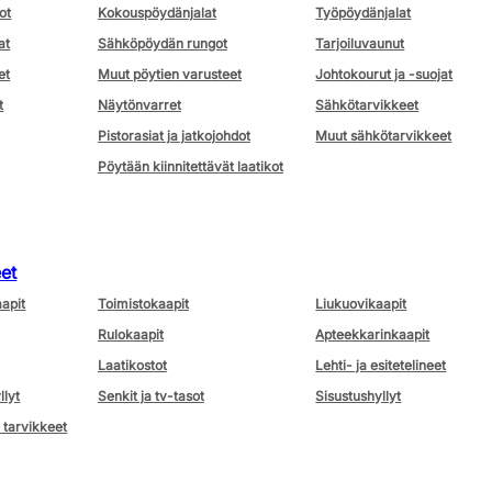
ot
Kokouspöydänjalat
Työpöydänjalat
at
Sähköpöydän rungot
Tarjoiluvaunut
et
Muut pöytien varusteet
Johtokourut ja -suojat
t
Näytönvarret
Sähkötarvikkeet
Pistorasiat ja jatkojohdot
Muut sähkötarvikkeet
Pöytään kiinnitettävät laatikot
eet
aapit
Toimistokaapit
Liukuovikaapit
Rulokaapit
Apteekkarinkaapit
Laatikostot
Lehti- ja esitetelineet
llyt
Senkit ja tv-tasot
Sisustushyllyt
 tarvikkeet