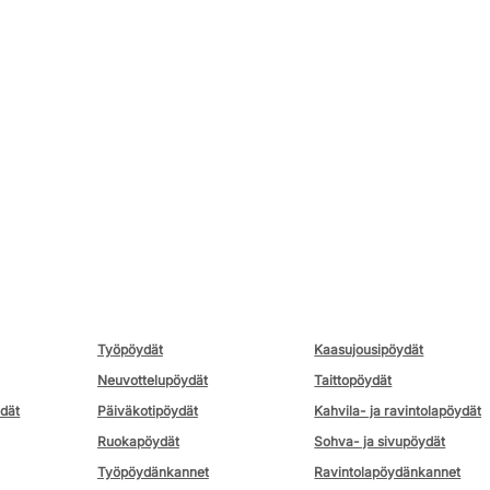
Työpöydät
Kaasujousipöydät
Neuvottelupöydät
Taittopöydät
ydät
Päiväkotipöydät
Kahvila- ja ravintolapöydät
Ruokapöydät
Sohva- ja sivupöydät
Työpöydänkannet
Ravintolapöydänkannet