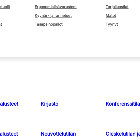
atuolit
Ergonomialisävarusteet
Tarjoiluastiat
Kyynär- ja rannetuet
Matot
t
Tasapainopallot
Tyynyt
kalusteet
Kirjasto
Konferenssitila
lusteet
Neuvottelutilan
Oleskelutilan j