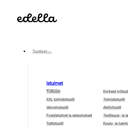
Tuotteet
Istuimet
Työtuolit
Korkeat työtuol
XXL toimistotuolit
Toimistotuolit
Valvomotuolit
Aktiivituolit
Fysioistuimet ja seisomatuet
Teollisuus- ja l
Taittotuolit
Koulu- ja luento