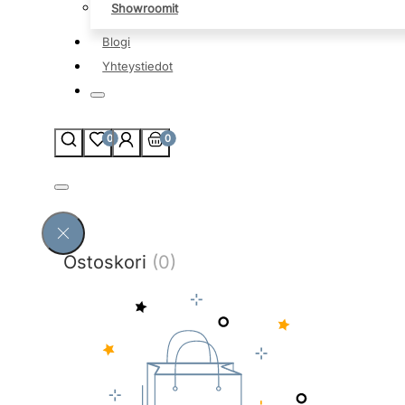
Showroomit
Blogi
Yhteystiedot
0
0
Ostoskori
(0)