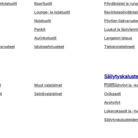
ntolatuolit
Baarituolit
Pöydänjalat ja rung
Lounge- ja nojatuolit
Ravintolapöydänjal
Nojatuolit
Pöytien lisävaruste
Penkit
Luukut ja läpivienni
Aurinkotuolit
Langaton lataus
varusteet
Istuinpehmusteet
Tietokonetelineet
Säilytyskalust
t
Muut valaisimet
Postitushyllyt ja -k
t
Seinävalaisimet
Ovikaapit
Avohyllyt
Lokerokaapit ja -hy
Säilytyskalusteiden