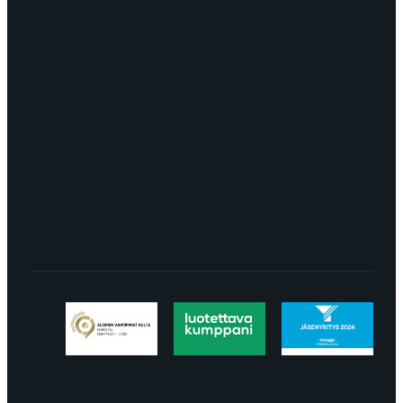
myynti@edella.fi
044 242
8113
TURKU Logomo Byrå Junakatu 9 20100
Turku
LÖYDÄT MEIDÄT SOMESTA
Tietosuojaseloste
Peruuttaminen
Projektimyynnin