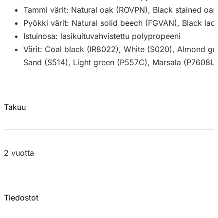
Tammi värit: Natural oak (ROVPN), Black stained oa
Pyökki värit: Natural solid beech (FGVAN), Black la
Istuinosa: lasikuituvahvistettu polypropeeni
Värit: Coal black (IR8022), White (S020), Almond gr
Sand (S514), Light green (P557C), Marsala (P7608U
Takuu
2 vuotta
Tiedostot