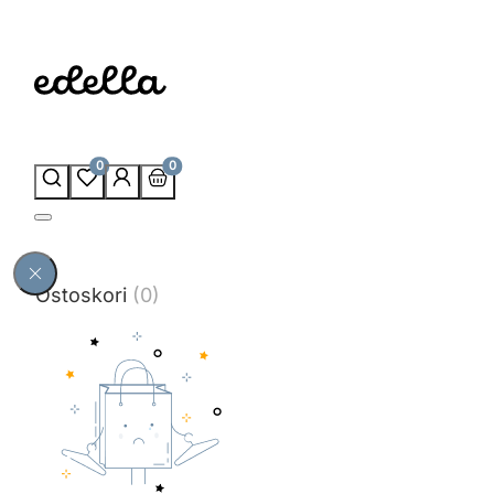
0
0
Ostoskori
(0)