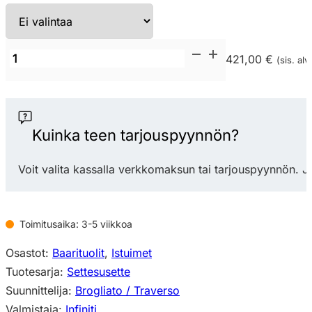
Infiniti
421,00 €
(sis. alv
Settesusette
Bar
Stool
korkea
Kuinka teen tarjouspyynnön?
baarituoli
määrä
Voit valita kassalla verkkomaksun tai tarjouspyynnön. J
Toimitusaika: 3-5 viikkoa
Osastot:
Baarituolit
,
Istuimet
Tuotesarja:
Settesusette
Suunnittelija:
Brogliato / Traverso
Valmistaja:
Infiniti