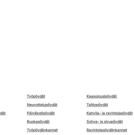
Työpöydät
Kaasujousipöydät
Neuvottelupöydät
Taittopöydät
ydät
Päiväkotipöydät
Kahvila- ja ravintolapöydät
Ruokapöydät
Sohva- ja sivupöydät
Työpöydänkannet
Ravintolapöydänkannet