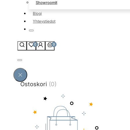
Showroomit
Blogi
Yhteystiedot
0
0
Ostoskori
(0)