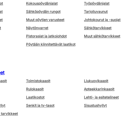
ot
Kokouspöydänjalat
Työpöydänjalat
at
Sähköpöydän rungot
Tarjoiluvaunut
et
Muut pöytien varusteet
Johtokourut ja -suojat
t
Näytönvarret
Sähkötarvikkeet
Pistorasiat ja jatkojohdot
Muut sähkötarvikkeet
Pöytään kiinnitettävät laatikot
eet
aapit
Toimistokaapit
Liukuovikaapit
Rulokaapit
Apteekkarinkaapit
Laatikostot
Lehti- ja esitetelineet
llyt
Senkit ja tv-tasot
Sisustushyllyt
 tarvikkeet