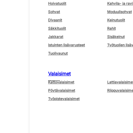
Hoivatuolit
Kahvila- ja ravi
Sohvat
Moduulisohvat
Divaanit
Keinutuolit
Säkkituolit
Rahit
Jakkarat
Sisäkeinut
Istuinten lisävarusteet
Työtuolien lisä
Tuolivaunut
Valaisimet
Kattovalaisimet
Lattiavalaisime
Pöytävalaisimet
Riippuvalaisime
Työpistevalaisimet