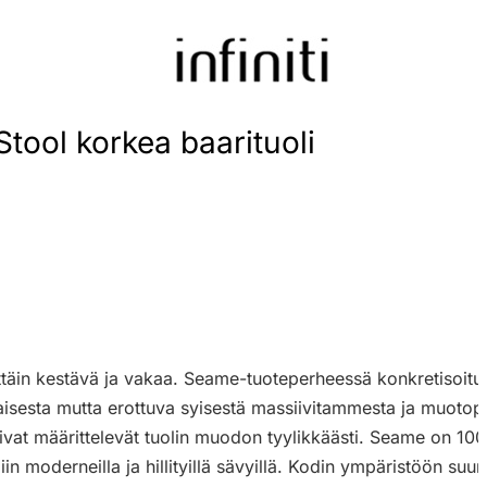
Stool korkea baarituoli
ittäin kestävä ja vakaa. Seame-tuoteperheessä konkretisoituu o
sesta mutta erottuva syisestä massiivitammesta ja muotopu
iivat määrittelevät tuolin muodon tyylikkäästi. Seame on 10
liin moderneilla ja hillityillä sävyillä. Kodin ympäristöön s