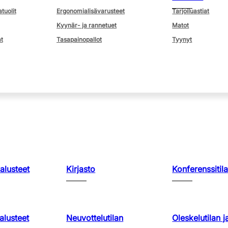
atuolit
Ergonomialisävarusteet
Tarjoiluastiat
Kyynär- ja rannetuet
Matot
t
Tasapainopallot
Tyynyt
kalusteet
Kirjasto
Konferenssitila
lusteet
Neuvottelutilan
Oleskelutilan j