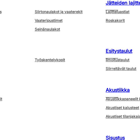
Jätteiden lajitt
s
Siirtonaulakot ja vaaterekit
Lajitteluastiat
Vaateripustimet
Roskakorit
Seinänaulakot
Esitystaulut
Työskentelykopit
Ilmoitustaulut
Siirreltävät taulut
Akustiikka
it
Akustiikkapaneelit 
Akustiset kalusteet
Akustiset tilanjakaj
Sisustus