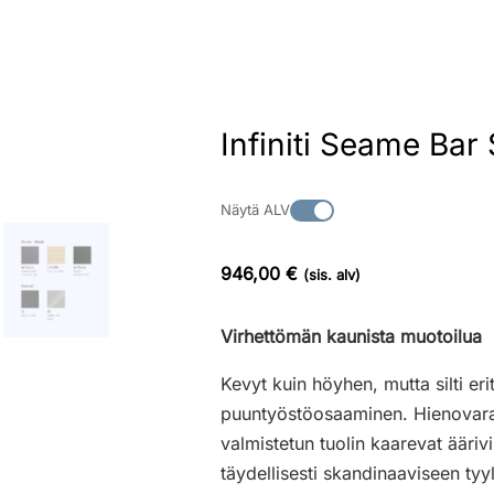
Infiniti Seame Bar 
Näytä ALV
946,00 €
(sis. alv)
Virhettömän kaunista muotoilua
Kevyt kuin höyhen, mutta silti er
puuntyöstöosaaminen. Hienovarai
valmistetun tuolin kaarevat ääriv
täydellisesti skandinaaviseen tyy