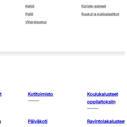
Kellot
Koriste-esineet
Peilit
Ruukut ja kukkalaatikot
Vihersisustus
t
Kotitoimisto
Koulukalusteet
oppilaitoksiin
a
Päiväkoti
Ravintolakalusteet