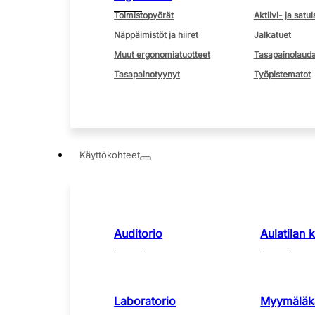
Toimistopyörät
Aktiivi- ja satul
Näppäimistöt ja hiiret
Jalkatuet
Muut ergonomiatuotteet
Tasapainolauda
Tasapainotyynyt
Työpistematot
Käyttökohteet
Auditorio
Aulatilan 
Laboratorio
Myymäläka