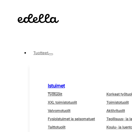
Tuotteet
Istuimet
Työtuolit
Korkeat työtuol
XXL toimistotuolit
Toimistotuolit
Valvomotuolit
Aktiivituolit
Fysioistuimet ja seisomatuet
Teollisuus- ja l
Taittotuolit
Koulu- ja luento