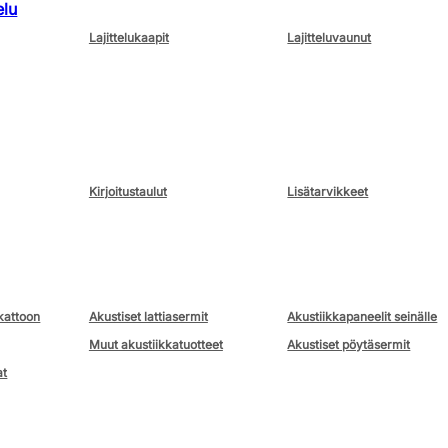
elu
Lajittelukaapit
Lajitteluvaunut
Kirjoitustaulut
Lisätarvikkeet
kattoon
Akustiset lattiasermit
Akustiikkapaneelit seinälle
Muut akustiikkatuotteet
Akustiset pöytäsermit
at