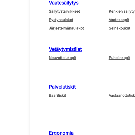
Vaatesäilytys
Säilytystarvikkeet
Kenkien säilyty
Pystynaulakot
Vaatekaapit
Järjestelmänaulakot
Seinäkoukut
Vetäytymistilat
Neuvottelukopit
Puhelinkopit
Palvelutiskit
Baaritiskit
Vastaanottotisk
Ergonomia