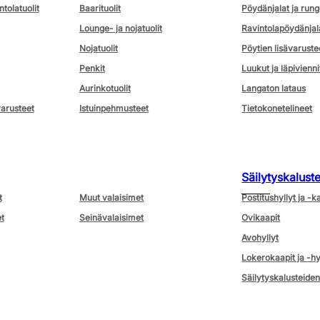
ntolatuolit
Baarituolit
Pöydänjalat ja rung
Lounge- ja nojatuolit
Ravintolapöydänjal
Nojatuolit
Pöytien lisävaruste
Penkit
Luukut ja läpivienni
Aurinkotuolit
Langaton lataus
varusteet
Istuinpehmusteet
Tietokonetelineet
Säilytyskalust
t
Muut valaisimet
Postitushyllyt ja -k
t
Seinävalaisimet
Ovikaapit
Avohyllyt
Lokerokaapit ja -hy
Säilytyskalusteiden