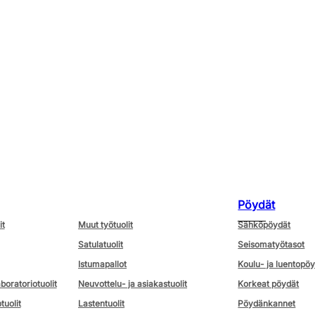
Pöydät
it
Muut työtuolit
Sähköpöydät
Satulatuolit
Seisomatyötasot
Istumapallot
Koulu- ja luentopö
aboratoriotuolit
Neuvottelu- ja asiakastuolit
Korkeat pöydät
tuolit
Lastentuolit
Pöydänkannet